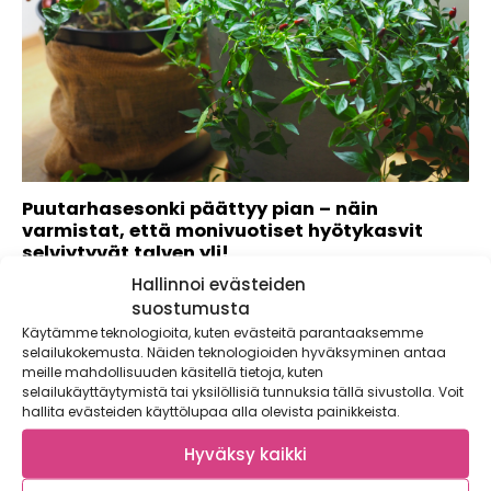
Puutarhasesonki päättyy pian – näin
varmistat, että monivuotiset hyötykasvit
selviytyvät talven yli!
Hallinnoi evästeiden
Päivät lyhenevät, lämpötila laskee ja luonto alkaa
valmistautua syksyn saapumiseen toden teolla. Myös...
suostumusta
Käytämme teknologioita, kuten evästeitä parantaaksemme
selailukokemusta. Näiden teknologioiden hyväksyminen antaa
meille mahdollisuuden käsitellä tietoja, kuten
selailukäyttäytymistä tai yksilöllisiä tunnuksia tällä sivustolla. Voit
hallita evästeiden käyttölupaa alla olevista painikkeista.
Hyväksy kaikki