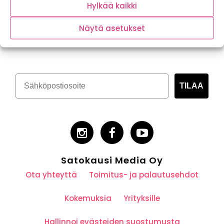
Hylkää kaikki
Näytä asetukset
Tilaa kasvispitoinen uutiskirje
TILAA
Satokausi Media Oy
Ota yhteyttä
Toimitus- ja palautusehdot
Kokemuksia
Yrityksille
Hallinnoi evästeiden suostumusta