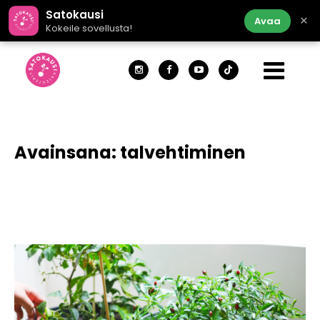
Satokausi
×
Avaa
Kokeile sovellusta!
Avainsana:
talvehtiminen