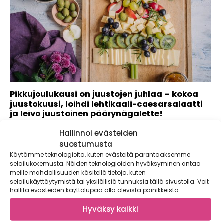
Pikkujoulukausi on juustojen juhlaa – kokoa
juustokuusi, loihdi lehtikaali-caesarsalaatti
ja leivo juustoinen päärynägalette!
Kaupallinen yhteistyö: Valio Luomu Juustot kuuluvat
Hallinnoi evästeiden
juhlakauteen kuin mantelit joulupuuroon. Kuusen muotoon
suostumusta
aseteltu...
Käytämme teknologioita, kuten evästeitä parantaaksemme
selailukokemusta. Näiden teknologioiden hyväksyminen antaa
meille mahdollisuuden käsitellä tietoja, kuten
selailukäyttäytymistä tai yksilöllisiä tunnuksia tällä sivustolla. Voit
hallita evästeiden käyttölupaa alla olevista painikkeista.
Hyväksy kaikki