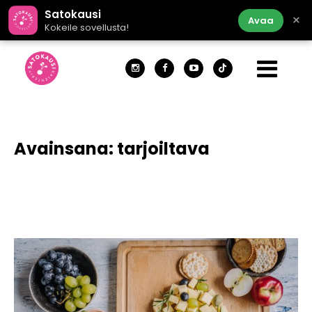
Satokausi
×
Avaa
Kokeile sovellusta!
Avainsana:
tarjoiltava