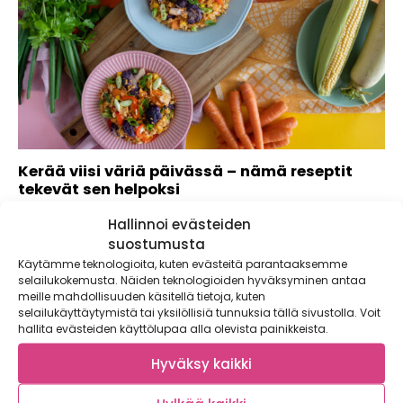
Kerää viisi väriä päivässä – nämä reseptit
tekevät sen helpoksi
Värikkäänä hehkuva ruoka on paitsi ilo silmälle myös avain
Hallinnoi evästeiden
monipuoliseen ruokavalioon. Oletkin ehkä...
suostumusta
Käytämme teknologioita, kuten evästeitä parantaaksemme
selailukokemusta. Näiden teknologioiden hyväksyminen antaa
meille mahdollisuuden käsitellä tietoja, kuten
selailukäyttäytymistä tai yksilöllisiä tunnuksia tällä sivustolla. Voit
hallita evästeiden käyttölupaa alla olevista painikkeista.
Hyväksy kaikki