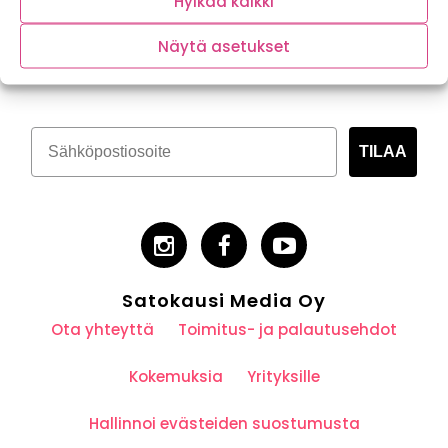
Hylkää kaikki
Tilaa kasvispitoinen uutiskirje
Näytä asetukset
TILAA
Satokausi Media Oy
Ota yhteyttä
Toimitus- ja palautusehdot
Kokemuksia
Yrityksille
Hallinnoi evästeiden suostumusta