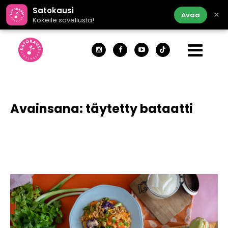
Satokausi
×
Avaa
Kokeile sovellusta!
Avainsana:
täytetty bataatti