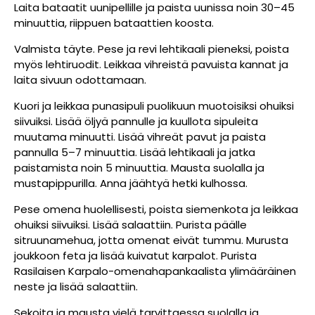
Laita bataatit uunipellille ja paista uunissa noin 30–45
minuuttia, riippuen bataattien koosta.
Valmista täyte. Pese ja revi lehtikaali pieneksi, poista
myös lehtiruodit. Leikkaa vihreistä pavuista kannat ja
laita sivuun odottamaan.
Kuori ja leikkaa punasipuli puolikuun muotoisiksi ohuiksi
siivuiksi. Lisää öljyä pannulle ja kuullota sipuleita
muutama minuutti. Lisää vihreät pavut ja paista
pannulla 5–7 minuuttia. Lisää lehtikaali ja jatka
paistamista noin 5 minuuttia. Mausta suolalla ja
mustapippurilla. Anna jäähtyä hetki kulhossa.
Pese omena huolellisesti, poista siemenkota ja leikkaa
ohuiksi siivuiksi. Lisää salaattiin. Purista päälle
sitruunamehua, jotta omenat eivät tummu. Murusta
joukkoon feta ja lisää kuivatut karpalot. Purista
Rasilaisen Karpalo-omenahapankaalista ylimääräinen
neste ja lisää salaattiin.
Sekoita ja mausta vielä tarvittaessa suolalla ja