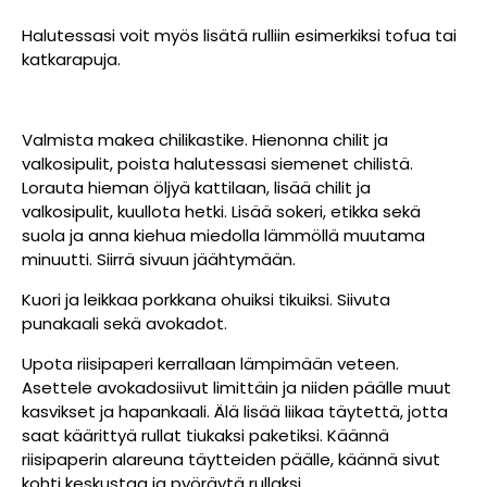
Halutessasi voit myös lisätä rulliin esimerkiksi tofua tai
katkarapuja.
Valmista makea chilikastike. Hienonna chilit ja
valkosipulit, poista halutessasi siemenet chilistä.
Lorauta hieman öljyä kattilaan, lisää chilit ja
valkosipulit, kuullota hetki. Lisää sokeri, etikka sekä
suola ja anna kiehua miedolla lämmöllä muutama
minuutti. Siirrä sivuun jäähtymään.
Kuori ja leikkaa porkkana ohuiksi tikuiksi. Siivuta
punakaali sekä avokadot.
Upota riisipaperi kerrallaan lämpimään veteen.
Asettele avokadosiivut limittäin ja niiden päälle muut
kasvikset ja hapankaali. Älä lisää liikaa täytettä, jotta
saat käärittyä rullat tiukaksi paketiksi.
Käännä
riisipaperin alareuna täytteiden päälle, käännä sivut
kohti keskustaa ja pyöräytä rullaksi.