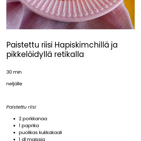
Paistettu riisi Hapiskimchillä ja
pikkelöidyllä retikalla
30 min
neljälle
Paistettu riisi
2 porkkanaa
1 paprika
puolikas kukkakaali
1 dl maissia