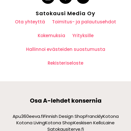
Satokausi Media Oy
Ota yhteyttä
Toimitus- ja palautusehdot
Kokemuksia
Yrityksille
Hallinnoi evästeiden suostumusta
Rekisteriseloste
Osa A-lehdet konsernia
Apu360
eeva.fi
Finnish Design Shop
Franckly
Kotona
Kotona Living
Kotona Shop
Keskisen Kello
Laine
Satokausi
terve.fi