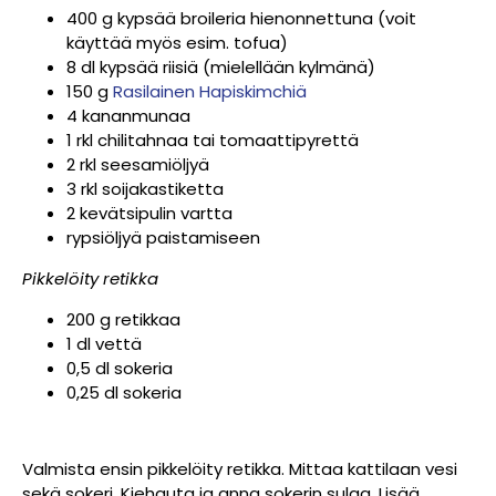
400 g kypsää broileria hienonnettuna (voit
käyttää myös esim. tofua)
8 dl kypsää riisiä (mielellään kylmänä)
150 g
Rasilainen Hapiskimchiä
4 kananmunaa
1 rkl chilitahnaa tai tomaattipyrettä
2 rkl seesamiöljyä
3 rkl soijakastiketta
2 kevätsipulin vartta
rypsiöljyä paistamiseen
Pikkelöity retikka
200 g retikkaa
1 dl vettä
0,5 dl sokeria
0,25 dl sokeria
Valmista ensin pikkelöity retikka. Mittaa kattilaan vesi
sekä sokeri. Kiehauta ja anna sokerin sulaa. Lisää