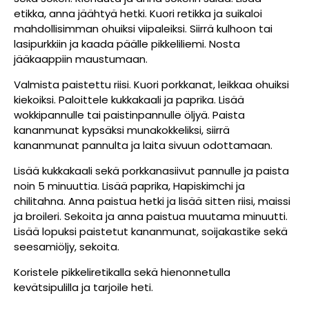
etikka, anna jäähtyä hetki. Kuori retikka ja suikaloi
mahdollisimman ohuiksi viipaleiksi. Siirrä kulhoon tai
lasipurkkiin ja kaada päälle pikkeliliemi. Nosta
jääkaappiin maustumaan.
Valmista paistettu riisi. Kuori porkkanat, leikkaa ohuiksi
kiekoiksi. Paloittele kukkakaali ja paprika. Lisää
wokkipannulle tai paistinpannulle öljyä. Paista
kananmunat kypsäksi munakokkeliksi, siirrä
kananmunat pannulta ja laita sivuun odottamaan.
Lisää kukkakaali sekä porkkanasiivut pannulle ja paista
noin 5 minuuttia. Lisää paprika, Hapiskimchi ja
chilitahna. Anna paistua hetki ja lisää sitten riisi, maissi
ja broileri. Sekoita ja anna paistua muutama minuutti.
Lisää lopuksi paistetut kananmunat, soijakastike sekä
seesamiöljy, sekoita.
Koristele pikkeliretikalla sekä hienonnetulla
kevätsipulilla ja tarjoile heti.