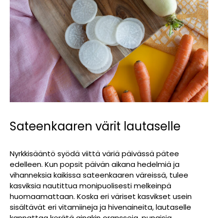
Sateenkaaren värit lautaselle
Nyrkkisääntö syödä viittä väriä päivässä pätee
edelleen. Kun popsit päivän aikana hedelmiä ja
vihanneksia kaikissa sateenkaaren väreissä, tulee
kasviksia nautittua monipuolisesti melkeinpä
huomaamattaan. Koska eri väriset kasvikset usein
sisältävät eri vitamiineja ja hivenaineita, lautaselle
kannattaa kerätä ainakin oransseja, punaisia,