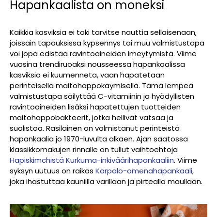
Hapankaalista on moneksi
Kaikkia kasviksia ei toki tarvitse nauttia sellaisenaan,
joissain tapauksissa kypsennys tai muu valmistustapa
voi jopa edistää ravintoaineiden imeytymistä. Viime
vuosina trendiruoaksi nousseessa hapankaalissa
kasviksia ei kuumenneta, vaan hapatetaan
perinteisellä maitohappokäymisellä. Tämä lempeä
valmistustapa säilyttää C-vitamiinin ja hyödyllisten
ravintoaineiden lisäksi hapatettujen tuotteiden
maitohappobakteerit, jotka hellivät vatsaa ja
suolistoa. Rasilainen on valmistanut perinteistä
hapankaalia jo 1970-luvulta alkaen. Ajan saatossa
klassikkomakujen rinnalle on tullut vaihtoehtoja
Hapiskimchistä
Kurkuma-inkiväärihapankaaliin
. Viime
syksyn uutuus on raikas
Karpalo-omenahapankaali
,
joka ihastuttaa kauniilla värillään ja pirteällä maullaan.