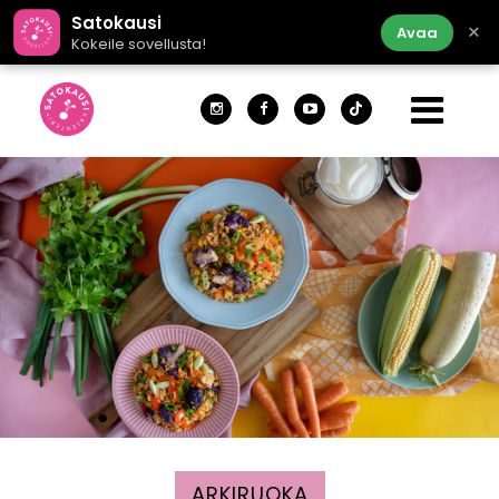
Satokausi
×
Avaa
Kokeile sovellusta!
ARKIRUOKA