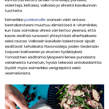
violetteja, keltaisia, valkoisia ja vihreitä kasvikunnan
tuotteita.
Esimerkiksi
porkkanoille
oranssin värin antava
beetakaroteeni muuttuu elimistössä A-vitamiiniksi,
kun taas voimakas vihreä väri kertoo yleensä, että
kasvis sisältää runsaasti yhteyttäviä viherhiukkasia
sekä rautaa. Valkoisiin kasviksiin laskettavat sipulit
sisältävät tehokkaita flavonoideja, joiden tiedetään
torjuvan bakteerien ja virusten hyökkäyksiä.
Tomaattien sisältämä lykopeeni lienee punaisista
väriaineista tunnetuin, hyvää tekevää antioksidanttia
löydät myös esimerkiksi verigreipistä sekä
vesimelonista.