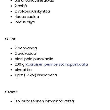
0,5 dl valkoviinietikkaa
2 chiliä
2 valkosipulinkynttä
ripaus suolaa
loraus öljyä
Rullat
2 porkkanaa
2 avokadoa
pieni pala punakaalia
200 g
Rasilaisen perinteistä hapankaalia
pinaattia
1 pkt (12 kpl) riisipaperia
Lisäksi
iso lautasellinen lämmintä vettä