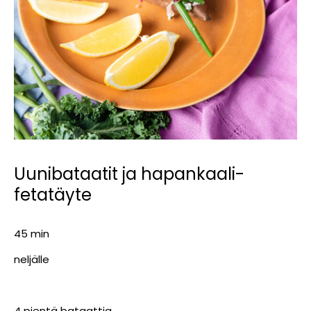
Uunibataatit ja hapankaali-
fetatäyte
45 min
neljälle
4 pientä bataattia