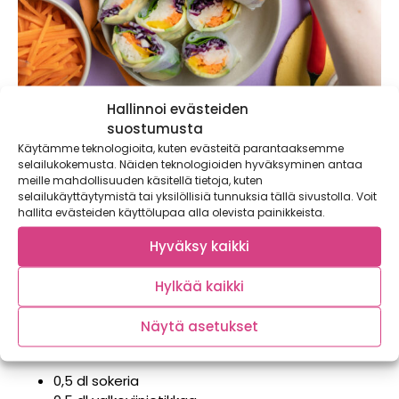
Hallinnoi evästeiden
suostumusta
Vietnamilaiset kesärullat
Käytämme teknologioita, kuten evästeitä parantaaksemme
selailukokemusta. Näiden teknologioiden hyväksyminen antaa
hapankaalilla ja kotitekoinen
meille mahdollisuuden käsitellä tietoja, kuten
chilikastike
selailukäyttäytymistä tai yksilöllisiä tunnuksia tällä sivustolla. Voit
hallita evästeiden käyttölupaa alla olevista painikkeista.
Hyväksy kaikki
12 rullaa
60 min
Hylkää kaikki
Näytä asetukset
Chilikastike
0,5 dl sokeria