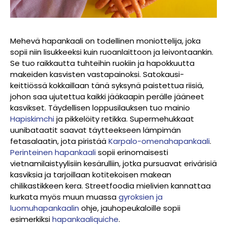
Mehevä hapankaali on todellinen moniottelija, joka
sopii niin lisukkeeksi kuin ruoanlaittoon ja leivontaankin.
Se tuo raikkautta tuhteihin ruokiin ja hapokkuutta
makeiden kasvisten vastapainoksi. Satokausi-
keittiössä kokkaillaan tänä syksynä paistettua riisiä,
johon saa ujutettua kaikki jääkaapin perälle jääneet
kasvikset. Täydellisen loppusilauksen tuo mainio
Hapiskimchi
ja pikkelöity retikka. Supermehukkaat
uunibataatit saavat täytteekseen lämpimän
fetasalaatin, jota piristää
Karpalo-omenahapankaali
.
Perinteinen hapankaali
sopii erinomaisesti
vietnamilaistyylisiin kesärulliin, jotka pursuavat erivärisiä
kasviksia ja tarjoillaan kotitekoisen makean
chilikastikkeen kera. Streetfoodia mielivien kannattaa
kurkata myös muun muassa
gyroksien ja
luomuhapankaalin
ohje, jauhopeukaloille sopii
esimerkiksi
hapankaaliquiche
.