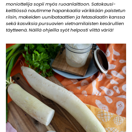
moniottelija sopii myös ruoanlaittoon. Satokausi-
keittiössä nautimme hapankaalia värikkään paistetun
riisin, makeiden uunibataattien ja fetasalaatin kanssa
sekä kasviksia pursuavien vietnamilaisten kesärullien
täytteenä. Näillä ohjeilla syöt helposti viittä väriä!