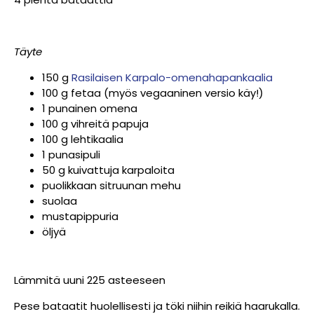
Täyte
150 g
Rasilaisen Karpalo-omenahapankaalia
100 g fetaa (myös vegaaninen versio käy!)
1 punainen omena
100 g vihreitä papuja
100 g lehtikaalia
1 punasipuli
50 g kuivattuja karpaloita
puolikkaan sitruunan mehu
suolaa
mustapippuria
öljyä
Lämmitä uuni 225 asteeseen
Pese bataatit huolellisesti ja töki niihin reikiä haarukalla.