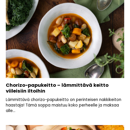
Chorizo-papukeitto – lämmittävä keitto
viileisiin iltoihin
Lämmittävä chorizo-papukeitto on perinteisen nakkikeiton
haastaja! Tämä soppa maistuu koko perheelle ja maksaa
alle...