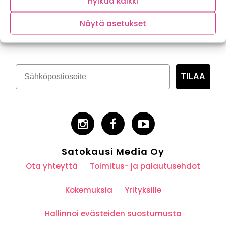
Hylkää kaikki
Tilaa kasvispitoinen uutiskirje
Näytä asetukset
TILAA
Satokausi Media Oy
Ota yhteyttä
Toimitus- ja palautusehdot
Kokemuksia
Yrityksille
Hallinnoi evästeiden suostumusta