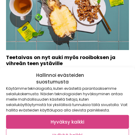
Teetaivas on nyt auki myös rooiboksen ja
vihreän teen ystäville
Nordqvistin Teetaivas-pussiteesarja on tuonut iloa
Hallinnoi evästeiden
suomalaisille teen ystäville jo yli 20 vuoden ajan....
suostumusta
Käytämme teknologioita, kuten evästeitä parantaaksemme
selailukokemusta. Näiden teknologioiden hyväksyminen antaa
meille mahdollisuuden käsitellä tietoja, kuten
selailukäyttäytymistä tai yksilöllisiä tunnuksia tällä sivustolla. Voit
hallita evästeiden käyttölupaa alla olevista painikkeista.
Hyväksy kaikki