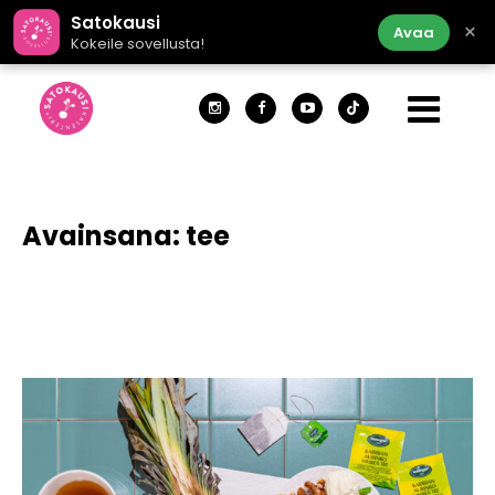
Satokausi
×
Avaa
Kokeile sovellusta!
Avainsana:
tee