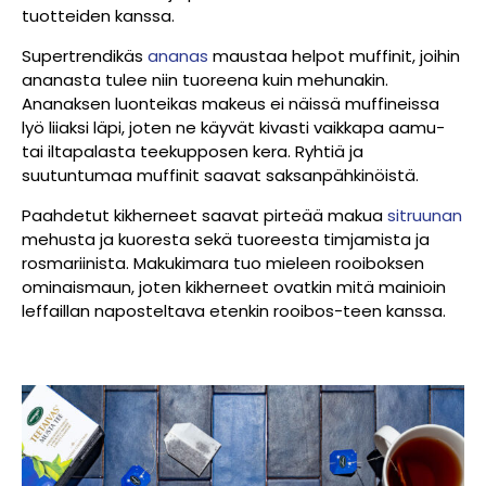
tuotteiden kanssa.
Supertrendikäs
ananas
maustaa helpot muffinit, joihin
ananasta tulee niin tuoreena kuin mehunakin.
Ananaksen luonteikas makeus ei näissä muffineissa
lyö liiaksi läpi, joten ne käyvät kivasti vaikkapa aamu-
tai iltapalasta teekupposen kera. Ryhtiä ja
suutuntumaa muffinit saavat saksanpähkinöistä.
Paahdetut kikherneet saavat pirteää makua
sitruunan
mehusta ja kuoresta sekä tuoreesta timjamista ja
rosmariinista. Makukimara tuo mieleen rooiboksen
ominaismaun, joten kikherneet ovatkin mitä mainioin
leffaillan naposteltava etenkin rooibos-teen kanssa.