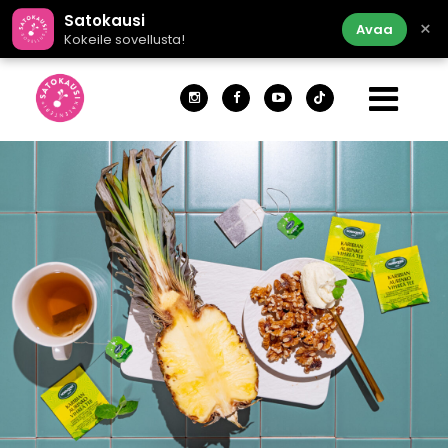
Satokausi
×
Avaa
Kokeile sovellusta!