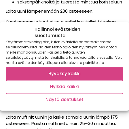
saksanpähkinöitä ja tuoretta minttua koristeluun
Laita uuni lämpenemään 200 asteeseen.
Kuori ananas ja kuutioi se pieniksi kuutioiksi. Murskaa
pähkinät kevyesti veitsellä. Sekoita kuutioitu ananas,
Hallinnoi evästeiden
sokeri, öljy, vaniljatahna ja 1 dl ananasmehua kulhossa.
suostumusta
Lisää kuivat aineet ja sekoita nopeasti tasaiseksi
Käytämme teknologioita, kuten evästeitä parantaaksemme
taikinaksi.
selailukokemusta. Näiden teknologioiden hyväksyminen antaa
meille mahdollisuuden käsitellä tietoja, kuten
selailukäyttäytymistä tai yksilöllisiä tunnuksia tällä sivustolla. Voit
Sekoita taikinaa mahdollisimman vähän. Jos taikina on
hallita evästeiden käyttölupaa alla olevista painikkeista.
liian paksua, lisää joukkoon ananasmehua, kunnes saat
helposti lusikoitavan taikinan. Kääntele lopuksi
Hyväksy kaikki
joukkoon rouhitut pähkinät.
Hylkää kaikki
Laita paperiset muffinivuoat metallisen muffinipellin
koloihin ja täytä paperiset vuoat taikinalla lähes
Näytä asetukset
täyteen. Muffinit eivät kohoa kovin paljon, joten vuoat
voi huoletta täyttää melkein reunoihin saakka.
Laita muffinit uuniin ja laske samalla uunin lämpö 175
asteeseen. Paista muffineita noin 25–30 minuuttia,