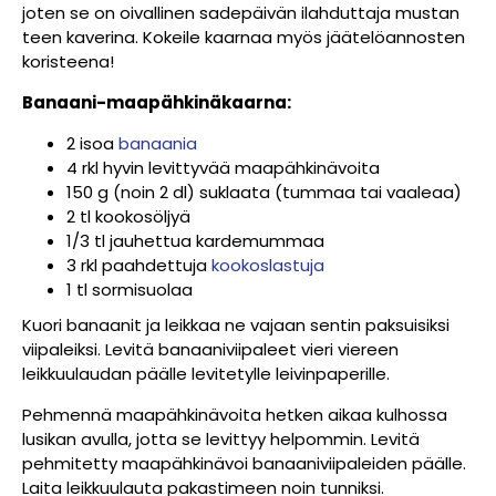
joten se on oivallinen sadepäivän ilahduttaja mustan
teen kaverina. Kokeile kaarnaa myös jäätelöannosten
koristeena!
Banaani-maapähkinäkaarna:
2 isoa
banaania
4 rkl hyvin levittyvää maapähkinävoita
150 g (noin 2 dl) suklaata (tummaa tai vaaleaa)
2 tl kookosöljyä
1/3 tl jauhettua kardemummaa
3 rkl paahdettuja
kookoslastuja
1 tl sormisuolaa
Kuori banaanit ja leikkaa ne vajaan sentin paksuisiksi
viipaleiksi. Levitä banaaniviipaleet vieri viereen
leikkuulaudan päälle levitetylle leivinpaperille.
Pehmennä maapähkinävoita hetken aikaa kulhossa
lusikan avulla, jotta se levittyy helpommin. Levitä
pehmitetty maapähkinävoi banaaniviipaleiden päälle.
Laita leikkuulauta pakastimeen noin tunniksi.