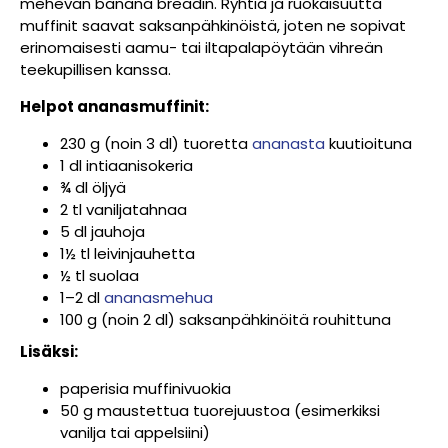
mehevän banana breadin. Ryhtiä ja ruokaisuutta
muffinit saavat saksanpähkinöistä, joten ne sopivat
erinomaisesti aamu- tai iltapalapöytään vihreän
teekupillisen kanssa.
Helpot ananasmuffinit:
230 g (noin 3 dl) tuoretta
ananasta
kuutioituna
1 dl intiaanisokeria
¾ dl öljyä
2 tl vaniljatahnaa
5 dl jauhoja
1½ tl leivinjauhetta
½ tl suolaa
1–2 dl
ananasmehua
100 g (noin 2 dl) saksanpähkinöitä rouhittuna
Lisäksi:
paperisia muffinivuokia
50 g maustettua tuorejuustoa (esimerkiksi
vanilja tai appelsiini)