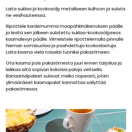
Laita suklaa ja kookosöljy metalliseen kulhoon ja sulata
ne vesihauteessa.
Ripottele kardemumma maapähkinäkerroksen päälle
ja levitä sen jälkeen sulatettu suklaa-kookosöljyseos
kaarnalevyn päälle. Viimeistele ripottelemalla pinnalle
hieman sormisuolaa ja paahdettuja kookoslastuja.
Laita kaarna vielä toiseksi tunniksi pakastimeen.
Ota kaarna pois pakastimesta juuri ennen tarjoilua ja
leikkaa siitä sopivan kokoisia paloja veitsellä.
Banaaniviipaleet sulavat melko nopeasti, joten
ylimääräiset kaarnapalat kannattaa säilyttää
pakastimessa.