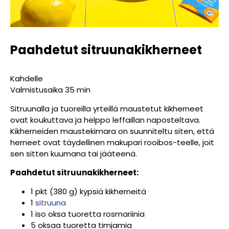
Paahdetut sitruunakikherneet
Kahdelle
Valmistusaika 35 min
Sitruunalla ja tuoreilla yrteillä maustetut kikherneet
ovat koukuttava ja helppo leffaillan naposteltava.
Kikherneiden maustekimara on suunniteltu siten, että
herneet ovat täydellinen makupari rooibos-teelle, joit
sen sitten kuumana tai jääteenä.
Paahdetut sitruunakikherneet:
1 pkt (380 g) kypsiä kikherneitä
1
sitruuna
1 iso oksa tuoretta rosmariinia
5 oksaa tuoretta timjamia