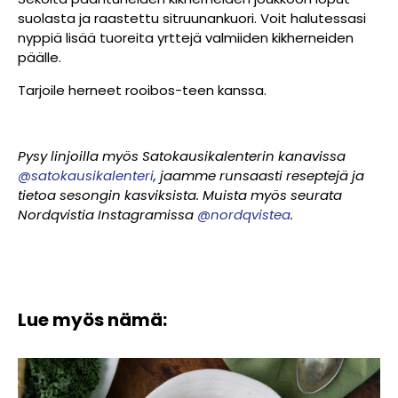
suolasta ja raastettu sitruunankuori. Voit halutessasi
nyppiä lisää tuoreita yrttejä valmiiden kikherneiden
päälle.
Tarjoile herneet rooibos-teen kanssa.
Pysy linjoilla myös Satokausikalenterin kanavissa
@satokausikalenteri
, jaamme runsaasti reseptejä ja
tietoa sesongin kasviksista. Muista myös seurata
Nordqvistia Instagramissa
@nordqvistea
.
Lue myös nämä: