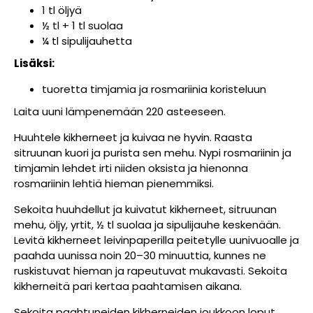
1 tl öljyä
½ tl + 1 tl suolaa
¼ tl sipulijauhetta
Lisäksi:
tuoretta timjamia ja rosmariinia koristeluun
Laita uuni lämpenemään 220 asteeseen.
Huuhtele kikherneet ja kuivaa ne hyvin. Raasta
sitruunan kuori ja purista sen mehu. Nypi rosmariinin ja
timjamin lehdet irti niiden oksista ja hienonna
rosmariinin lehtiä hieman pienemmiksi.
Sekoita huuhdellut ja kuivatut kikherneet, sitruunan
mehu, öljy, yrtit, ½ tl suolaa ja sipulijauhe keskenään.
Levitä kikherneet leivinpaperilla peitetylle uunivuoalle ja
paahda uunissa noin 20–30 minuuttia, kunnes ne
ruskistuvat hieman ja rapeutuvat mukavasti. Sekoita
kikherneitä pari kertaa paahtamisen aikana.
Sekoita paahtuneiden kikherneiden joukkoon loput