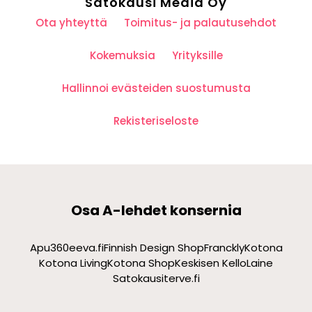
Satokausi Media Oy
Ota yhteyttä
Toimitus- ja palautusehdot
Kokemuksia
Yrityksille
Hallinnoi evästeiden suostumusta
Rekisteriseloste
Osa A-lehdet konsernia
Apu360
eeva.fi
Finnish Design Shop
Franckly
Kotona
Kotona Living
Kotona Shop
Keskisen Kello
Laine
Satokausi
terve.fi