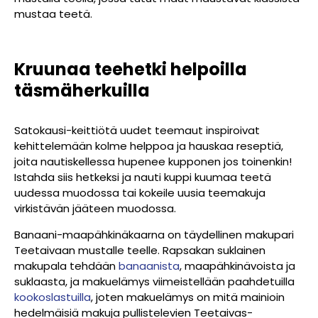
mustaa teetä.
Kruunaa teehetki helpoilla
täsmäherkuilla
Satokausi-keittiötä uudet teemaut inspiroivat
kehittelemään kolme helppoa ja hauskaa reseptiä,
joita nautiskellessa hupenee kupponen jos toinenkin!
Istahda siis hetkeksi ja nauti kuppi kuumaa teetä
uudessa muodossa tai kokeile uusia teemakuja
virkistävän jääteen muodossa.
Banaani-maapähkinäkaarna on täydellinen makupari
Teetaivaan mustalle teelle. Rapsakan suklainen
makupala tehdään
banaanista
, maapähkinävoista ja
suklaasta, ja makuelämys viimeistellään paahdetuilla
kookoslastuilla
, joten makuelämys on mitä mainioin
hedelmäisiä makuja pullistelevien Teetaivas-