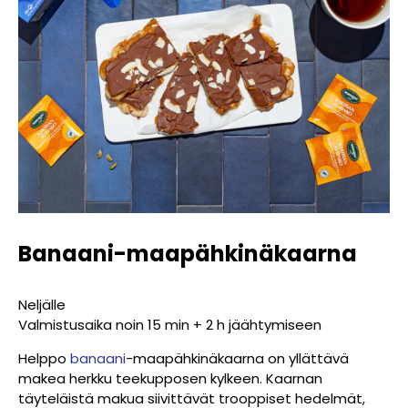
Banaani-maapähkinäkaarna
Neljälle
Valmistusaika noin 15 min + 2 h jäähtymiseen
Helppo
banaani
-maapähkinäkaarna on yllättävä
makea herkku teekupposen kylkeen. Kaarnan
täyteläistä makua siivittävät trooppiset hedelmät,