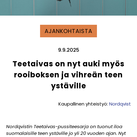
AJANKOHTAISTA
9.9.2025
Teetaivas on nyt auki myös
rooiboksen ja vihreän teen
ystäville
Kaupallinen yhteistyö:
Nordqvist
Nordqvistin Teetaivas-pussiteesarja on tuonut iloa
suomalaisille teen ystäville jo yli 20 vuoden ajan. Nyt