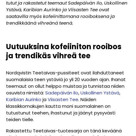
tutut ja rakastetut teemaut Sadepäivän Ilo, Uskollinen
Ystävä, Karibian Aurinko ja Viisasten Tee ovat
saatavilla myös kofeiinittomana rooiboksena ja
trendikkäänä vihreänä teenä.
Uutuuksina kofeiiniton rooibos
ja trendikäs vihreä tee
Nordqvistin Teetaivas-pussiteet ovat ilahduttaneet
suomalaisia teen ystäviä jo yli 20 vuoden ajan. Ihanat
teemaut on ollut helppo muistaa ja tunnistaa niiden
osuvista nimistä:
Sadepäivän Ilo
,
Uskollinen Ystävä
,
Karibian Aurinko
ja
Viisasten Tee
. Näiden
klassikkomakujen kautta moni suomalainen on
tutustunut teehen, ihastunut ja jäänyt pysyvästi
teiden tielle.
Rakastettu Teetaivas-tuotesarja on tänä keväänä