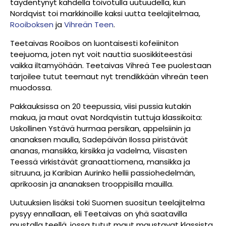
täydentynyt kahdella toivotulla uutuudella, kun
Nordqvist toi markkinoille kaksi uutta teelajitelmaa,
Rooiboksen
ja
Vihreän Teen
.
Teetaivas Rooibos on luontaisesti kofeiiniton
teejuoma, joten nyt voit nauttia suosikkiteestäsi
vaikka iltamyöhään. Teetaivas Vihreä Tee puolestaan
tarjoilee tutut teemaut nyt trendikkään vihreän teen
muodossa.
Pakkauksissa on 20 teepussia, viisi pussia kutakin
makua, ja maut ovat Nordqvistin tuttuja klassikoita:
Uskollinen Ystävä hurmaa persikan, appelsiinin ja
ananaksen maulla, Sadepäivän Ilossa piristävät
ananas, mansikka, kirsikka ja vadelma, Viisasten
Teessä virkistävät granaattiomena, mansikka ja
sitruuna, ja Karibian Aurinko hellii passiohedelmän,
aprikoosin ja ananaksen trooppisilla mauilla.
Uutuuksien lisäksi toki Suomen suositun teelajitelma
pysyy ennallaan, eli Teetaivas on yhä saatavilla
mustalla teellä, jossa tutut maut maustavat klassista