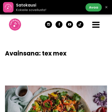
Satokausi
×
Avaa
Kokeile sovellusta!
Avainsana:
tex mex