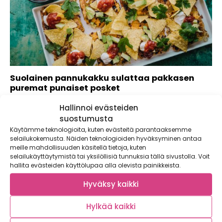
Suolainen pannukakku sulattaa pakkasen
puremat punaiset posket
Vihdoinkin oikea talvi! Pulkat, liukurit ja rattikelkat on
Hallinnoi evästeiden
kaivettu kellareista esiin ja hiihtovarusteet on...
suostumusta
Käytämme teknologioita, kuten evästeitä parantaaksemme
selailukokemusta. Näiden teknologioiden hyväksyminen antaa
meille mahdollisuuden käsitellä tietoja, kuten
selailukäyttäytymistä tai yksilöllisiä tunnuksia tällä sivustolla. Voit
hallita evästeiden käyttölupaa alla olevista painikkeista.
Hyväksy kaikki
Hylkää kaikki