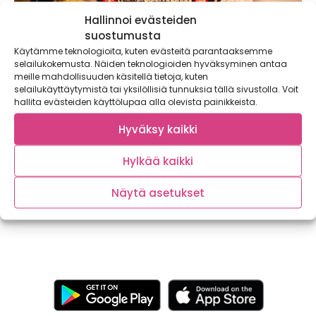
Hallinnoi evästeiden
suostumusta
Käytämme teknologioita, kuten evästeitä parantaaksemme
selailukokemusta. Näiden teknologioiden hyväksyminen antaa
meille mahdollisuuden käsitellä tietoja, kuten
selailukäyttäytymistä tai yksilöllisiä tunnuksia tällä sivustolla. Voit
hallita evästeiden käyttölupaa alla olevista painikkeista.
Leivinpaperista on moneksi: Nämä viisi
Hyväksy kaikki
näppärää niksiä helpottavat
jouluvalmisteluja
Hylkää kaikki
Joulu on monille ennen kaikkea ruokajuhla, jota
valmistellaan päivätolkulla. Kotikokin paras apuri on...
Näytä asetukset