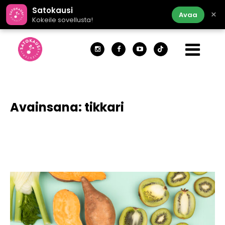
Satokausi
×
Avaa
Kokeile sovellusta!
Avainsana:
tikkari