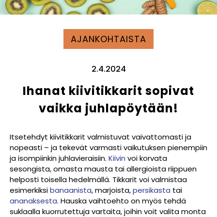
AJANKOHTAISTA
2.4.2024
Ihanat kiivitikkarit sopivat
vaikka juhlapöytään!
Itsetehdyt kiivitikkarit valmistuvat vaivattomasti ja
nopeasti – ja tekevät varmasti vaikutuksen pienempiin
ja isompiinkin juhlavieraisiin.
Kiivin
voi korvata
sesongista, omasta mausta tai allergioista riippuen
helposti toisella hedelmällä. Tikkarit voi valmistaa
esimerkiksi
banaanista
, marjoista,
persikasta
tai
ananaksesta
. Hauska vaihtoehto on myös tehdä
suklaalla kuorrutettuja vartaita, joihin voit valita monta