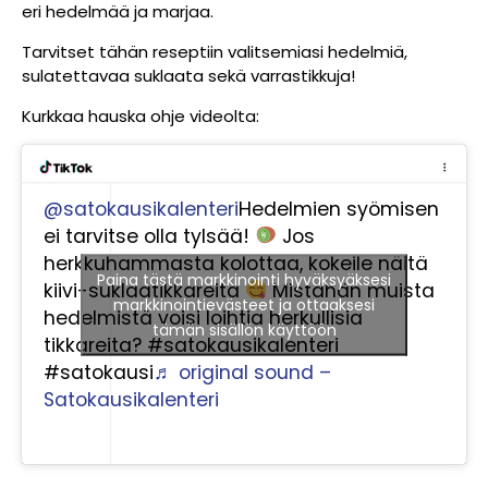
eri hedelmää ja marjaa.
Tarvitset tähän reseptiin valitsemiasi hedelmiä,
sulatettavaa suklaata sekä varrastikkuja!
Kurkkaa hauska ohje videolta:
@satokausikalenteri
Hedelmien syömisen
ei tarvitse olla tylsää!
Jos
herkkuhammasta kolottaa, kokeile näitä
Paina tästä markkinointi hyväksyäksesi
kiivi-suklaatikkareita
Mistähän muista
markkinointievästeet ja ottaaksesi
hedelmistä voisi loihtia herkullisia
tämän sisällön käyttöön
tikkareita? #satokausikalenteri
#satokausi
♬ original sound –
Satokausikalenteri