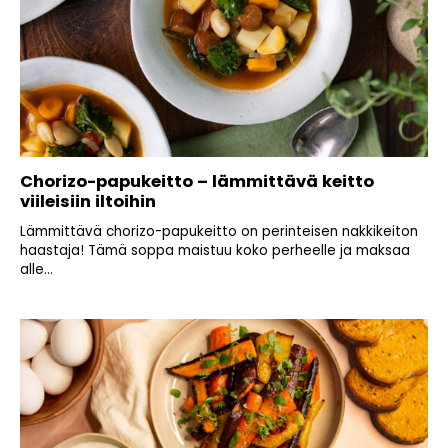
Chorizo-papukeitto – lämmittävä keitto
viileisiin iltoihin
Lämmittävä chorizo-papukeitto on perinteisen nakkikeiton
haastaja! Tämä soppa maistuu koko perheelle ja maksaa
alle...