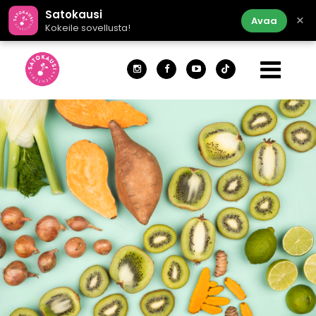
Satokausi
×
Avaa
Kokeile sovellusta!