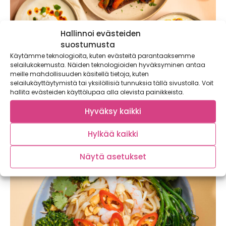
Hallinnoi evästeiden
suostumusta
Käytämme teknologioita, kuten evästeitä parantaaksemme
selailukokemusta. Näiden teknologioiden hyväksyminen antaa
meille mahdollisuuden käsitellä tietoja, kuten
selailukäyttäytymistä tai yksilöllisiä tunnuksia tällä sivustolla. Voit
Turkkilaiset uppomunat ja paahdetut
hallita evästeiden käyttölupaa alla olevista painikkeista.
väriporkkanat
Jogurtin ja maustetun voisulan kanssa tarjoiltavat
Hyväksy kaikki
taivaalliset turkkilaiset uppomunat ja paahdetut
väriporkkanat ovat brunssipöydän...
Hylkää kaikki
Näytä asetukset