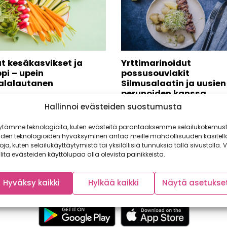
t kesäkasvikset ja
Yrttimarinoidut
ippi – upein
possusouvlakit
alalautanen
Silmusalaatin ja uusien
perunoiden kanssa
ssa kotimaisten kasvisten kirjo
Hallinnoi evästeiden suostumusta
a ja toreilla laajenee. Kesän
Nyt on tarjolla ihanaa kesäruo
iset kasvikset ovat herkkiä
Yrttimarinoidut possusouvlakit
ytämme teknologioita, kuten evästeitä parantaaksemme selailukokemust
.
Silmusalaatin ja uusien peruno
iden teknologioiden hyväksyminen antaa meille mahdollisuuden käsitell
kanssa maistuu...
toja, kuten selailukäyttäytymistä tai yksilöllisiä tunnuksia tällä sivustolla. V
lita evästeiden käyttölupaa alla olevista painikkeista.
Hyväksy kaikki
Hylkää kaikki
Näytä asetukse