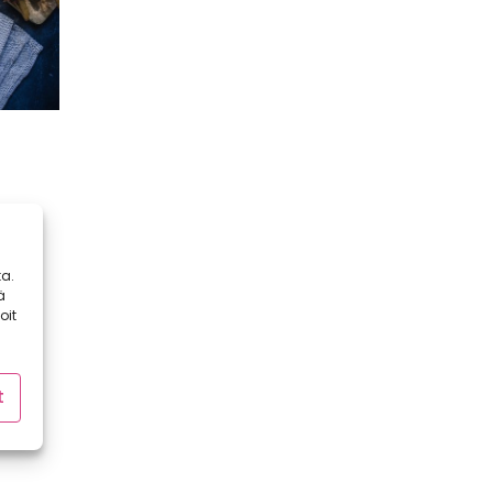
kaa!
a.
iden
ä
oit
t