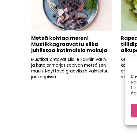
Metsä kohtaa meren!
Rapea
Mustikkagraavattu siika
tillid
juhlistaa kotimaisia makuja
alkup
Mustikat antavat siialle kauniin värin,
Kesäkuu
ja katajanmarjat sopivan metsäisen
kaupoiss
maun. Näyttävä graavikala valmistuu
ensimmä
Kä
jääkaapissa...
makuja..
Nä
tie
hal