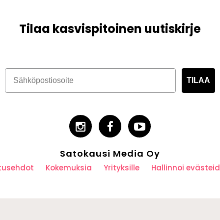
Tilaa kasvispitoinen uutiskirje
TILAA
Satokausi Media Oy
utusehdot
Kokemuksia
Yrityksille
Hallinnoi eväste