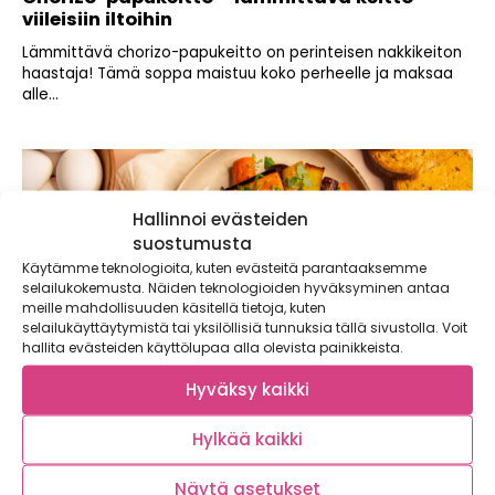
viileisiin iltoihin
Lämmittävä chorizo-papukeitto on perinteisen nakkikeiton
haastaja! Tämä soppa maistuu koko perheelle ja maksaa
alle...
Hallinnoi evästeiden
suostumusta
Käytämme teknologioita, kuten evästeitä parantaaksemme
selailukokemusta. Näiden teknologioiden hyväksyminen antaa
meille mahdollisuuden käsitellä tietoja, kuten
selailukäyttäytymistä tai yksilöllisiä tunnuksia tällä sivustolla. Voit
hallita evästeiden käyttölupaa alla olevista painikkeista.
Hyväksy kaikki
Hylkää kaikki
Turkkilaiset uppomunat ja paahdetut
Näytä asetukset