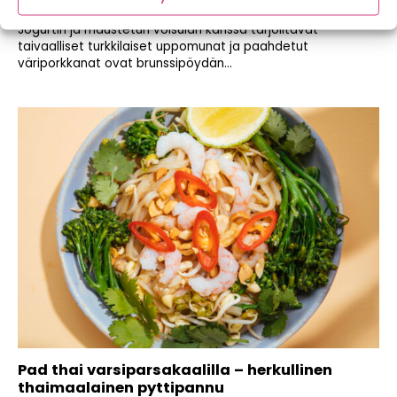
väriporkkanat
Jogurtin ja maustetun voisulan kanssa tarjoiltavat
taivaalliset turkkilaiset uppomunat ja paahdetut
väriporkkanat ovat brunssipöydän...
Pad thai varsiparsakaalilla – herkullinen
thaimaalainen pyttipannu