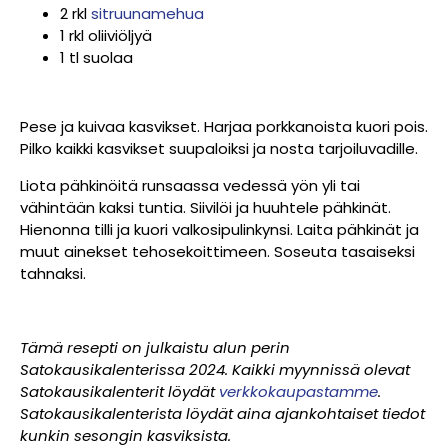
2 rkl
sitruunamehua
1 rkl oliiviöljyä
1 tl suolaa
Pese ja kuivaa kasvikset. Harjaa porkkanoista kuori pois.
Pilko kaikki kasvikset suupaloiksi ja nosta tarjoiluvadille.
Liota pähkinöitä runsaassa vedessä yön yli tai
vähintään kaksi tuntia. Siivilöi ja huuhtele pähkinät.
Hienonna tilli ja kuori valkosipulinkynsi. Laita pähkinät ja
muut ainekset tehosekoittimeen. Soseuta tasaiseksi
tahnaksi.
Tämä resepti on julkaistu alun perin
Satokausikalenterissa 2024. Kaikki myynnissä olevat
Satokausikalenterit löydät
verkkokaupastamme
.
Satokausikalenterista löydät aina ajankohtaiset tiedot
kunkin sesongin kasviksista.