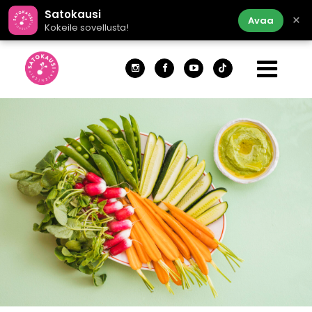
Satokausi
×
Avaa
Kokeile sovellusta!