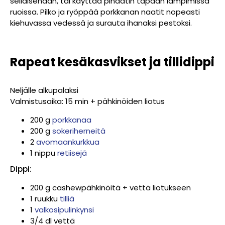
sellaisenaan, tai käyttää pinaatin tapaan lämpimissä
ruoissa. Pilko ja ryöppää porkkanan naatit nopeasti
kiehuvassa vedessä ja surauta ihanaksi pestoksi.
Rapeat kesäkasvikset ja tillidippi
Neljälle alkupalaksi
Valmistusaika: 15 min + pähkinöiden liotus
200 g
porkkanaa
200 g
sokeriherneitä
2
avomaankurkkua
1 nippu
retiisejä
Dippi:
200 g cashewpähkinöitä + vettä liotukseen
1 ruukku
tilliä
1
valkosipulinkynsi
3/4 dl vettä