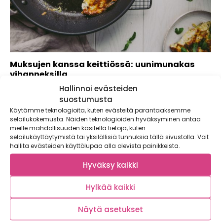
Muksujen kanssa keittiössä: uunimunakas
vihanneksilla
Hallinnoi evästeiden
Kasvikset ovat tärkeä osa täysipainoista ruokavaliota aina
vauvasta vaariin. Vaikka lapset ovat luonnostaan uteliaita,...
suostumusta
Käytämme teknologioita, kuten evästeitä parantaaksemme
selailukokemusta. Näiden teknologioiden hyväksyminen antaa
meille mahdollisuuden käsitellä tietoja, kuten
selailukäyttäytymistä tai yksilöllisiä tunnuksia tällä sivustolla. Voit
hallita evästeiden käyttölupaa alla olevista painikkeista.
Hyväksy kaikki
Hylkää kaikki
Näytä asetukset