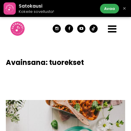
Satokausi
×
Avaa
Kokeile sovellusta!
Avainsana:
tuorekset