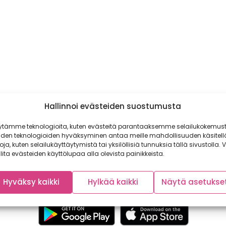
Hallinnoi evästeiden suostumusta
ytämme teknologioita, kuten evästeitä parantaaksemme selailukokemust
iden teknologioiden hyväksyminen antaa meille mahdollisuuden käsitell
toja, kuten selailukäyttäytymistä tai yksilöllisiä tunnuksia tällä sivustolla. V
lita evästeiden käyttölupaa alla olevista painikkeista.
Hyväksy kaikki
Hylkää kaikki
Näytä asetukse