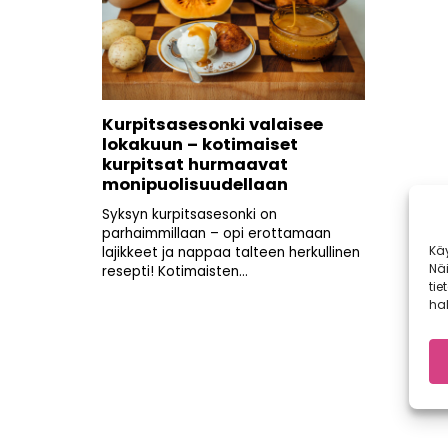
Kurpitsasesonki valaisee
lokakuun – kotimaiset
kurpitsat hurmaavat
monipuolisuudellaan
Syksyn kurpitsasesonki on
parhaimmillaan – opi erottamaan
Kä
lajikkeet ja nappaa talteen herkullinen
Nä
resepti! Kotimaisten...
tie
hal