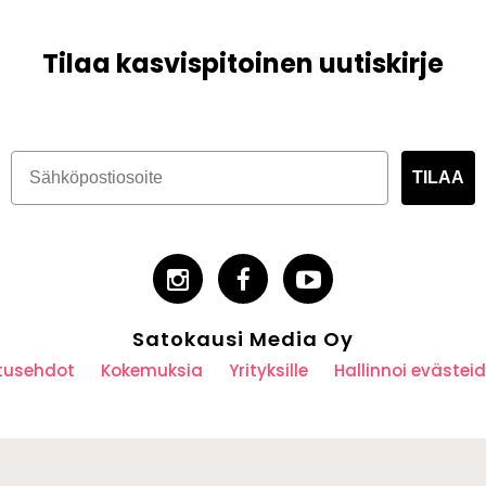
Tilaa kasvispitoinen uutiskirje
TILAA
Satokausi Media Oy
utusehdot
Kokemuksia
Yrityksille
Hallinnoi eväste