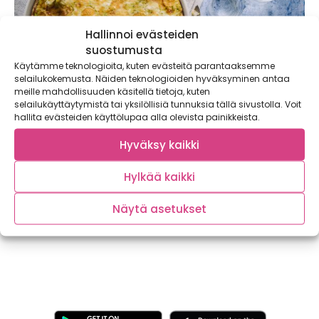
Hallinnoi evästeiden
suostumusta
Käytämme teknologioita, kuten evästeitä parantaaksemme
selailukokemusta. Näiden teknologioiden hyväksyminen antaa
meille mahdollisuuden käsitellä tietoja, kuten
selailukäyttäytymistä tai yksilöllisiä tunnuksia tällä sivustolla. Voit
hallita evästeiden käyttölupaa alla olevista painikkeista.
Hyväksy kaikki
Grillattu sitruunakanakulho vai kala-
kasvisnyytit kurkuma-valkosipulivoilla? Ota
Hylkää kaikki
haltuun uudet grillikasvikset!
Kaupallinen yhteistyö: Apetit Kevät tekee tuloaan ja aurinko
Näytä asetukset
lämmittää päivä päivältä enemmän. Hanget hupenevat...