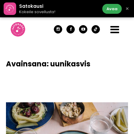
Satokausi
×
Avaa
Kokeile sovellusta!
Avainsana:
uunikasvis