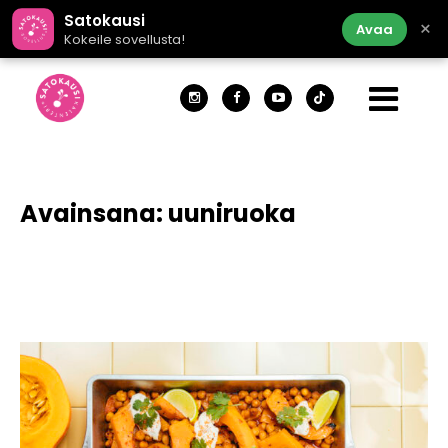
Satokausi
×
Avaa
Kokeile sovellusta!
Avainsana:
uuniruoka