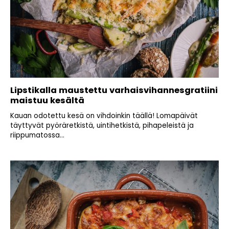
Lipstikalla maustettu varhaisvihannesgratiini
maistuu kesältä
Kauan odotettu kesä on vihdoinkin täällä! Lomapäivät
täyttyvät pyöräretkistä, uintihetkistä, pihapeleistä ja
riippumatossa...