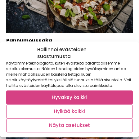
Pannumoussaka
Hallinnoi evästeiden
Onko moussaka tuttu ruoka? Välimeren alueelta kotoisin
oleva perinteisesti uunissa valmistuva ateria taipuu hyvin...
suostumusta
Käytämme teknologioita, kuten evästeitä parantaaksemme
selailukokemusta. Näiden teknologioiden hyväksyminen antaa
meille mahdollisuuden käsitellä tietoja, kuten
selailukäyttäytymistä tai yksilöllisiä tunnuksia tällä sivustolla. Voit
hallita evästeiden käyttölupaa alla olevista painikkeista.
Hyväksy kaikki
Hylkää kaikki
Näytä asetukset