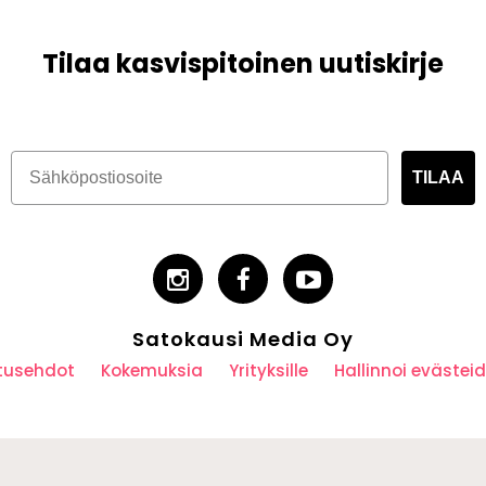
Tilaa kasvispitoinen uutiskirje
TILAA
Satokausi Media Oy
utusehdot
Kokemuksia
Yrityksille
Hallinnoi eväste