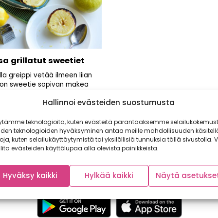
a grillatut sweetiet
oilla greippi vetää ilmeen liian
 on sweetie sopivan makea
s. Lämpimät, uunissa...
Hallinnoi evästeiden suostumusta
ytämme teknologioita, kuten evästeitä parantaaksemme selailukokemust
iden teknologioiden hyväksyminen antaa meille mahdollisuuden käsitell
toja, kuten selailukäyttäytymistä tai yksilöllisiä tunnuksia tällä sivustolla. V
lita evästeiden käyttölupaa alla olevista painikkeista.
Hyväksy kaikki
Hylkää kaikki
Näytä asetukse