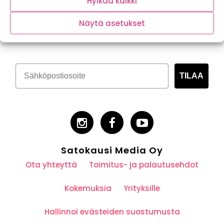
Hylkää kaikki
Tilaa kasvispitoinen uutiskirje
Näytä asetukset
TILAA
Satokausi Media Oy
Ota yhteyttä
Toimitus- ja palautusehdot
Kokemuksia
Yrityksille
Hallinnoi evästeiden suostumusta