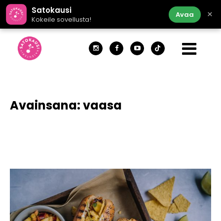
Satokausi
×
Avaa
Kokeile sovellusta!
Avainsana:
vaasa