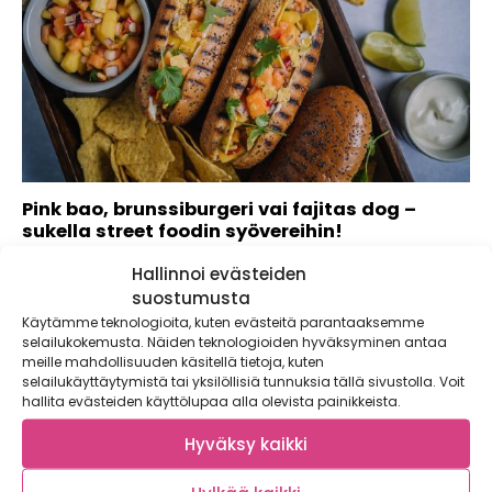
Pink bao, brunssiburgeri vai fajitas dog –
sukella street foodin syövereihin!
Burgerit ja kuumat koirat ovat tuttuja kavereita katuruoan
Hallinnoi evästeiden
maailmasta, mutta miten on aasialaisten bao...
suostumusta
Käytämme teknologioita, kuten evästeitä parantaaksemme
selailukokemusta. Näiden teknologioiden hyväksyminen antaa
meille mahdollisuuden käsitellä tietoja, kuten
selailukäyttäytymistä tai yksilöllisiä tunnuksia tällä sivustolla. Voit
hallita evästeiden käyttölupaa alla olevista painikkeista.
Hyväksy kaikki