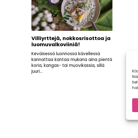
Villiyrttejä, nokkosrisottoa ja
luomuvalkoviiniä!
Keväisessä luonnossa kävellessä
kannattaa kantaa mukana aina pientä
koria, kangas- tai muovikassia, sillä
Kä
juuri...
Nä
tie
hal