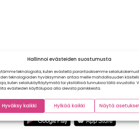
Hallinnoi evästeiden suostumusta
ytämme teknologioita, kuten evästeitä parantaaksemme selailukokemust
iden teknologioiden hyväksyminen antaa meille mahdollisuuden käsitell
toja, kuten selailukäyttäytymistä tai yksilöllisiä tunnuksia tällä sivustolla. V
lita evästeiden käyttölupaa alla olevista painikkeista.
Hyväksy kaikki
Hylkää kaikki
Näytä asetukse