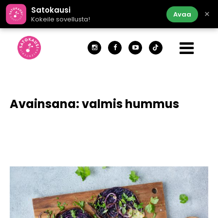
Satokausi
×
Avaa
Kokeile sovellusta!
Avainsana:
valmis hummus