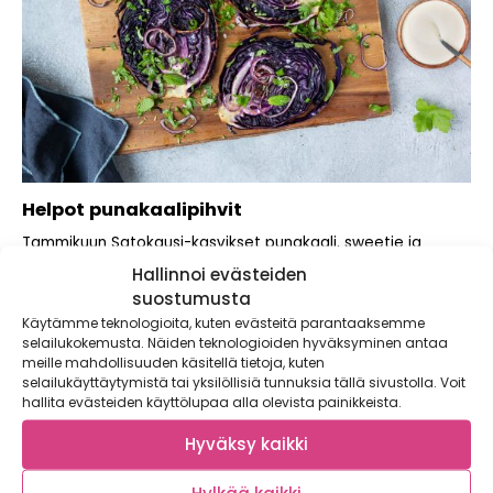
Helpot punakaalipihvit
Tammikuun Satokausi-kasvikset punakaali, sweetie ja
appelsiini ovat olleet jo tarkemmassa esittelyssä ja nyt
Hallinnoi evästeiden
aika...
suostumusta
Käytämme teknologioita, kuten evästeitä parantaaksemme
selailukokemusta. Näiden teknologioiden hyväksyminen antaa
meille mahdollisuuden käsitellä tietoja, kuten
selailukäyttäytymistä tai yksilöllisiä tunnuksia tällä sivustolla. Voit
hallita evästeiden käyttölupaa alla olevista painikkeista.
Hyväksy kaikki