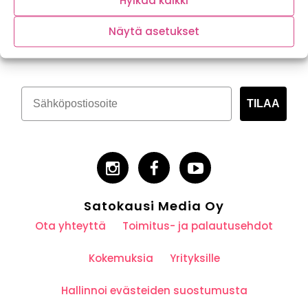
Hylkää kaikki
Tilaa kasvispitoinen uutiskirje
Näytä asetukset
TILAA
Satokausi Media Oy
Ota yhteyttä
Toimitus- ja palautusehdot
Kokemuksia
Yrityksille
Hallinnoi evästeiden suostumusta