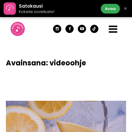
Satokausi
×
Avaa
Kokeile sovellusta!
Avainsana:
videoohje