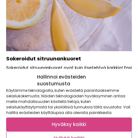
Sokeroidut sitruunankuoret
Sokeroidut sitruunankuoret ovat kuin itsetehtyä karkkia! Ensi
kerralla sitruunaa käyttäessäsi, säästä kuoret. Nämä
Hallinnoi evästeiden
sopivat...
suostumusta
Käytämme teknologioita, kuten evästeitä parantaaksemme
selailukokemusta. Näiden teknologioiden hyväksyminen antaa
meille mahdollisuuden käsitellä tietoja, kuten
selailukäyttäytymistä tai yksilöllisiä tunnuksia tällä sivustolla. Voit
hallita evästeiden käyttölupaa alla olevista painikkeista.
Hyväksy kaikki