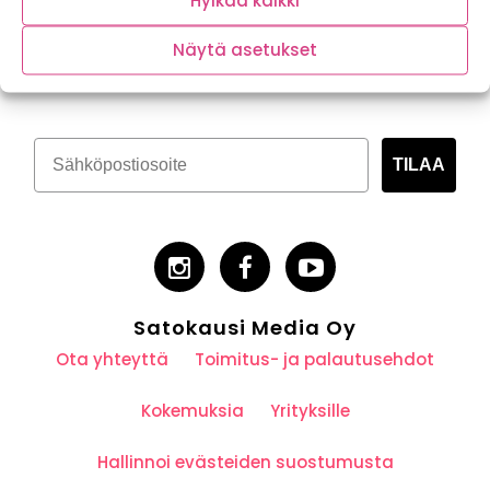
Hylkää kaikki
Tilaa kasvispitoinen uutiskirje
Näytä asetukset
TILAA
Satokausi Media Oy
Ota yhteyttä
Toimitus- ja palautusehdot
Kokemuksia
Yrityksille
Hallinnoi evästeiden suostumusta