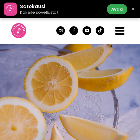
Satokausi
×
Avaa
Kokeile sovellusta!