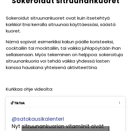
Sokeroidut sitruunankuoret
Sokeroidut sitruunankuoret ovat kuin itsetehtyä
karkkia! Ensi kerralla sitruunaa käyttäessäsi, säästä
kuoret.
Nämä sopivat esimerkiksi kakun päälle koristeeksi,
cocktailiin tai mocktailiin, tai vaikka juhlapöytään ihan
sellaisenaan. Myös tekeminen on helppoa: sokeroituja
sitruunankuoria voi tehdä vaikka yhdessä lasten
kanssa hauskana yhteisenä aktiviteettina.
Kurkkaa ohje videolta:
@satokausikalenteri
Nyt sitruunankuorien vitamiinit eivät