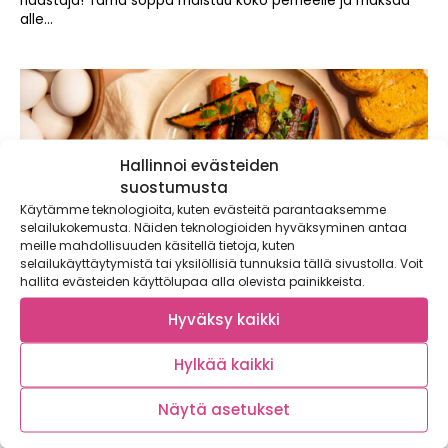
haastaja! Tämä soppa maistuu koko perheelle ja maksaa
alle...
Hallinnoi evästeiden
suostumusta
Käytämme teknologioita, kuten evästeitä parantaaksemme
selailukokemusta. Näiden teknologioiden hyväksyminen antaa
meille mahdollisuuden käsitellä tietoja, kuten
selailukäyttäytymistä tai yksilöllisiä tunnuksia tällä sivustolla. Voit
hallita evästeiden käyttölupaa alla olevista painikkeista.
Hyväksy kaikki
Hylkää kaikki
Turkkilaiset uppomunat ja paahdetut
väriporkkanat
Näytä asetukset
Jogurtin ja maustetun voisulan kanssa tarjoiltavat
taivaalliset turkkilaiset uppomunat ja paahdetut