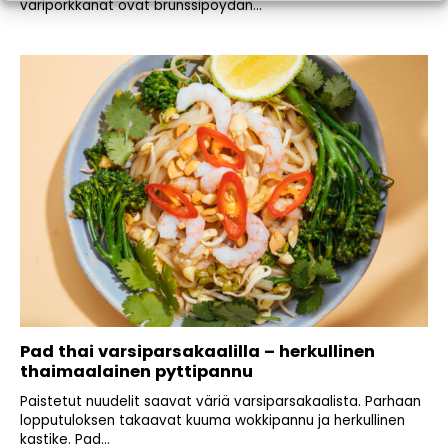
väriporkkanat ovat brunssipöydän...
Pad thai varsiparsakaalilla – herkullinen
thaimaalainen pyttipannu
Paistetut nuudelit saavat väriä varsiparsakaalista. Parhaan
lopputuloksen takaavat kuuma wokkipannu ja herkullinen
kastike. Pad...