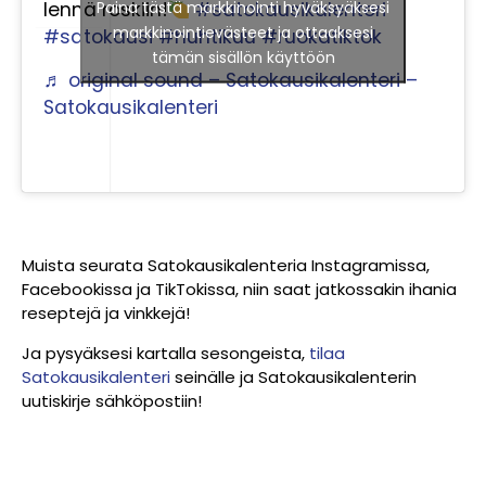
Paina tästä markkinointi hyväksyäksesi
lennä roskiin!
#satokausikalenteri
markkinointievästeet ja ottaaksesi
#satokausi
#huhtikuu
#ruokatiktok
tämän sisällön käyttöön
♬ original sound – Satokausikalenteri –
Satokausikalenteri
Muista seurata Satokausikalenteria Instagramissa,
Facebookissa ja TikTokissa, niin saat jatkossakin ihania
reseptejä ja vinkkejä!
Ja pysyäksesi kartalla sesongeista,
tilaa
Satokausikalenteri
seinälle ja Satokausikalenterin
uutiskirje sähköpostiin!