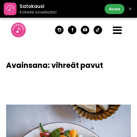
Satokausi
×
Avaa
Kokeile sovellusta!
Avainsana:
vihreät pavut