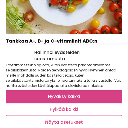
Tankkaa A-, B- ja C-vitamiinit ABC:n
uudistetusta salaattipöydästä
Hallinnoi evästeiden
Satokausi-ajattelu valloittaa Suomea ja meillä on ilo kertoa,
suostumusta
että Satokauden mukaisin salaattipöytä löytyy nyt...
Käytämme teknologioita, kuten evästeitä parantaaksemme
selailukokemusta. Näiden teknologioiden hyväksyminen antaa
meille mahdollisuuden käsitellä tietoja, kuten
selailukäyttäytymistä tai yksilöllisiä tunnuksia tällä sivustolla. Voit
hallita evästeiden käyttölupaa alla olevista painikkeista.
Hyväksy kaikki
Hylkää kaikki
Näytä asetukset