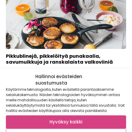
Pikkublinejä, pikkelöityä punakaalia,
savumuikkuja ja ranskalaista valkoviiniä
Tammikuussa herkutellaan blineillä! Lisukkeikseen
Hallinnoi evästeiden
lettupannulla paistetut pikkublinit saavat sesonkia seuraten
pikkelöityä punakaalia, appelsiinilla...
suostumusta
Käytämme teknologioita, kuten evästeitä parantaaksemme
selailukokemusta. Näiden teknologioiden hyväksyminen antaa
meille mahdollisuuden käsitellä tietoja, kuten
selailukäyttäytymistä tai yksilöllisiä tunnuksia tällä sivustolla. Voit
hallita evästeiden käyttölupaa alla olevista painikkeista.
Hyväksy kaikki