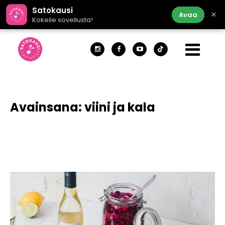
Satokausi
×
Avaa
Kokeile sovellusta!
Avainsana:
viini ja kala