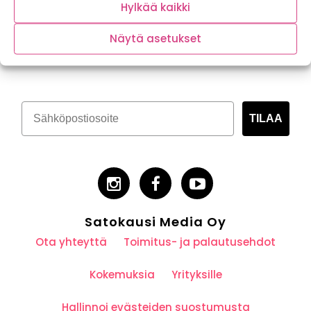
Hylkää kaikki
Näytä asetukset
Tilaa kasvispitoinen uutiskirje
TILAA
Satokausi Media Oy
Ota yhteyttä
Toimitus- ja palautusehdot
Kokemuksia
Yrityksille
Hallinnoi evästeiden suostumusta