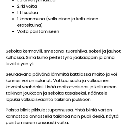
2 rkl voita
1 tl suolaa
1 kananmuna (valkuainen ja keltuainen
eroteltuina)
Voita paistamiseen
Sekoita kermaviili, smetana, tuorehiiva, sokeri ja jauhot
kulhossa. Siirrä kulho peitettynä jääkaappiin ja anna
levätä yön yli.
Seuraavana päivänä lämmitä kattilassa maito ja voi
kunnes voi on sulanut. Vatkaa suola ja valkuainen
kovaksi vaahdoksi. Lisää maito-voiseos ja keltuainen
taikinan joukkoon ja sekoita tasaiseksi. Kääntele
lopuksi valkuaisvaahto taikinan joukkoon.
Paista blinit pikkulettupannussa. Yhtä bliniä varten
kannattaa annostella taikinaa noin puoli desiä. Käytä
paistamiseen runsaasti voita.