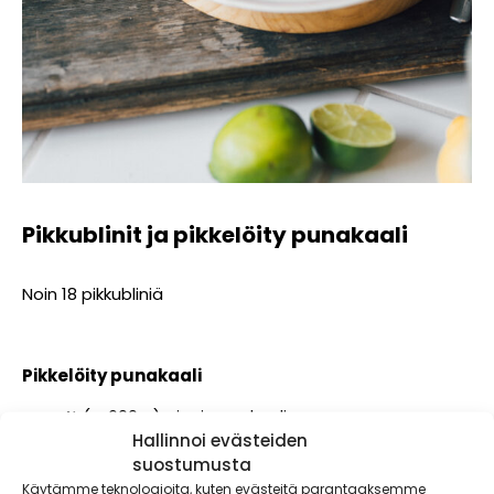
Pikkublinit ja pikkelöity punakaali
Noin 18 pikkubliniä
Pikkelöity punakaali
½ (n. 600 g) pieni punakaali
Hallinnoi evästeiden
3 dl vettä
suostumusta
3 dl riisiviinietikkaa
2 dl väkiviinaetikkaa
Käytämme teknologioita, kuten evästeitä parantaaksemme