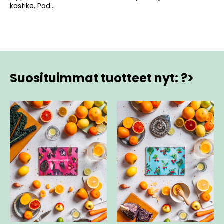
kastike. Pad...
Suosituimmat tuotteet nyt: ?>