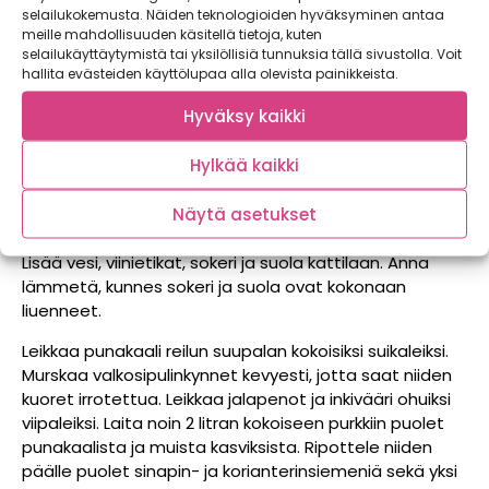
selailukokemusta. Näiden teknologioiden hyväksyminen antaa
½ dl sokeria
meille mahdollisuuden käsitellä tietoja, kuten
1 rkl suolaa
selailukäyttäytymistä tai yksilöllisiä tunnuksia tällä sivustolla. Voit
6 kpl valkosipulin kynsiä
hallita evästeiden käyttölupaa alla olevista painikkeista.
4 kpl jalapenoa
Hyväksy kaikki
3 cm pala tuoretta inkivääriä kuorineen
2 rkl sinapinsiemeniä
2 rkl korianterinsiemeniä
Hylkää kaikki
2 siivua appelsiinin kuorta
Näytä asetukset
Lisää vesi, viinietikat, sokeri ja suola kattilaan. Anna
lämmetä, kunnes sokeri ja suola ovat kokonaan
liuenneet.
Leikkaa punakaali reilun suupalan kokoisiksi suikaleiksi.
Murskaa valkosipulinkynnet kevyesti, jotta saat niiden
kuoret irrotettua. Leikkaa jalapenot ja inkivääri ohuiksi
viipaleiksi. Laita noin 2 litran kokoiseen purkkiin puolet
punakaalista ja muista kasviksista. Ripottele niiden
päälle puolet sinapin- ja korianterinsiemeniä sekä yksi