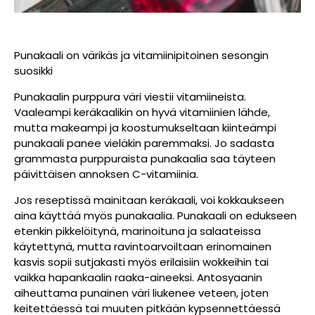
Punakaali on värikäs ja vitamiinipitoinen sesongin
suosikki
Punakaalin purppura väri viestii vitamiineista.
Vaaleampi keräkaalikin on hyvä vitamiinien lähde,
mutta makeampi ja koostumukseltaan kiinteämpi
punakaali panee vieläkin paremmaksi. Jo sadasta
grammasta purppuraista punakaalia saa täyteen
päivittäisen annoksen C-vitamiinia.
Jos reseptissä mainitaan keräkaali, voi kokkaukseen
aina käyttää myös punakaalia. Punakaali on edukseen
etenkin pikkelöitynä, marinoituna ja salaateissa
käytettynä, mutta ravintoarvoiltaan erinomainen
kasvis sopii sutjakasti myös erilaisiin wokkeihin tai
vaikka hapankaalin raaka-aineeksi. Antosyaanin
aiheuttama punainen väri liukenee veteen, joten
keitettäessä tai muuten pitkään kypsennettäessä