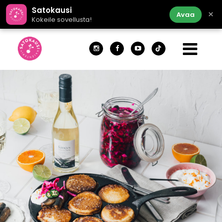
Satokausi
×
Avaa
Kokeile sovellusta!