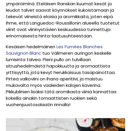
ympäröiminä. Eteläisen Ranskan kuumat kesät ja
leudot talvet saavat köynnökset kukoistamaan ja
tekevät viineistä eloisia ja aromikkaita, joten eipä
ihme, että Languedoc-Roussillonin alueella tuotetut
viinit ovat viininystävien keskuudessa tunnettuja
erinomaisesta hinta-laatusuhteestaan.
Kesäisen hedelmäinen
Les Fumées Blanches
Sauvignon Blanc
tuo Välimeren auringon keskelle
lumisinta talvea. Pieni pullo on tulvillaan
sitrushedelmäistä hapokkuutta ja aromaattista
yrttisyyttä, jota kevyt herukkaisuus tasapainottaa.
Pirteä valkoviini on ihana aperitiivi, ja maistuu
mukavalta myös vaaleiden kalojen kaverina.
Pikkublinien lisäksi tätä aromikasta viiniä kannattaa
kokeilla ainakin tomaattisten ruokien sekä
vuohenjuustosalaatin rinnalla!