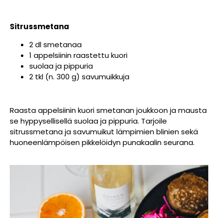
Sitrussmetana
2 dl smetanaa
1 appelsiinin raastettu kuori
suolaa ja pippuria
2 tkl (n. 300 g) savumuikkuja
Raasta appelsiinin kuori smetanan joukkoon ja mausta
se hyppysellisellä suolaa ja pippuria. Tarjoile
sitrussmetana ja savumuikut lämpimien blinien sekä
huoneenlämpöisen pikkelöidyn punakaalin seurana.