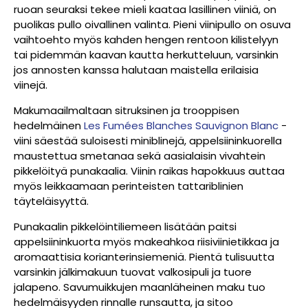
ruoan seuraksi tekee mieli kaataa lasillinen viiniä, on
puolikas pullo oivallinen valinta. Pieni viinipullo on osuva
vaihtoehto myös kahden hengen rentoon kilistelyyn
tai pidemmän kaavan kautta herkutteluun, varsinkin
jos annosten kanssa halutaan maistella erilaisia
viinejä.
Makumaailmaltaan sitruksinen ja trooppisen
hedelmäinen
Les Fumées Blanches Sauvignon Blanc
-
viini säestää suloisesti miniblinejä, appelsiininkuorella
maustettua smetanaa sekä aasialaisin vivahtein
pikkelöityä punakaalia. Viinin raikas hapokkuus auttaa
myös leikkaamaan perinteisten tattariblinien
täyteläisyyttä.
Punakaalin pikkelöintiliemeen lisätään paitsi
appelsiininkuorta myös makeahkoa riisiviinietikkaa ja
aromaattisia korianterinsiemeniä. Pientä tulisuutta
varsinkin jälkimakuun tuovat valkosipuli ja tuore
jalapeno. Savumuikkujen maanläheinen maku tuo
hedelmäisyyden rinnalle runsautta, ja sitoo