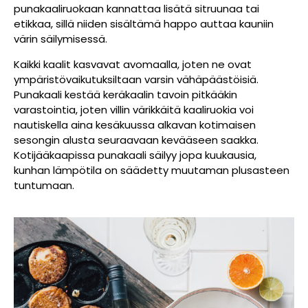
punakaaliruokaan kannattaa lisätä sitruunaa tai
etikkaa, sillä niiden sisältämä happo auttaa kauniin
värin säilymisessä.
Kaikki kaalit kasvavat avomaalla, joten ne ovat
ympäristövaikutuksiltaan varsin vähäpäästöisiä.
Punakaali kestää keräkaalin tavoin pitkääkin
varastointia, joten villin värikkäitä kaaliruokia voi
nautiskella aina kesäkuussa alkavan kotimaisen
sesongin alusta seuraavaan kevääseen saakka.
Kotijääkaapissa punakaali säilyy jopa kuukausia,
kunhan lämpötila on säädetty muutaman plusasteen
tuntumaan.