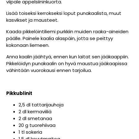
viipale appelsiininkuorta.
Lisää toiseksi kerrokseksi loput punakaalista, muut
kasvikset ja mausteet.
Kaada pikkelöintiliemi purkkiin muiden raaka-aineiden
päälle. Painele kaalia alaspäin, jotta se peittyy
kokonaan liemeen.
Anna kaalin jäähtyä, ennen kun laitat sen jääkaappiin.
Pikkelöidyn punakaalin on hyvä maustua jääkaapissa
vähintään vuorokausi ennen tarjoilua.
Pikkublinit
2,5 dl tattarijauhoja
2 dl kermaviiliä
2 dl smetanaa
20 g tuorehiivaa
1 tl sokeria
1,5 dl kevytmaitoa