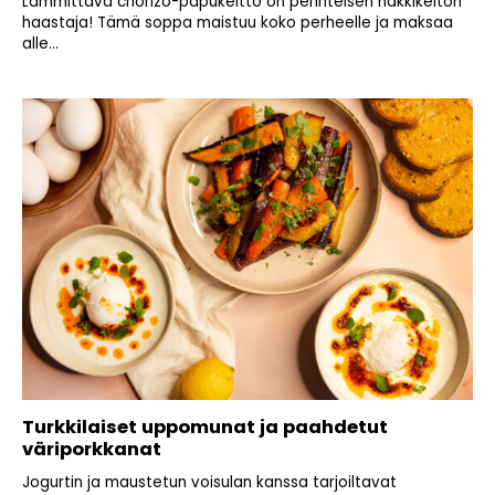
Lämmittävä chorizo-papukeitto on perinteisen nakkikeiton
haastaja! Tämä soppa maistuu koko perheelle ja maksaa
alle...
Turkkilaiset uppomunat ja paahdetut
väriporkkanat
Jogurtin ja maustetun voisulan kanssa tarjoiltavat