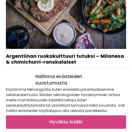
Argentiinan ruokakulttuuri tutuksi – Milanesa
& chimichurri-ranskalaiset
Kaupallinen yhteistyö: Winestate Mitä mieleesi tulee, kun
Hallinnoi evästeiden
ajattelet Argentiinaa? Kenties jalkapallo, intohimoisen
tangon...
suostumusta
Käytämme teknologioita, kuten evästeitä parantaaksemme
selailukokemusta. Näiden teknologioiden hyväksyminen antaa
meille mahdollisuuden käsitellä tietoja, kuten
selailukäyttäytymistä tai yksilöllisiä tunnuksia tällä sivustolla. Voit
hallita evästeiden käyttölupaa alla olevista painikkeista.
Hyväksy kaikki