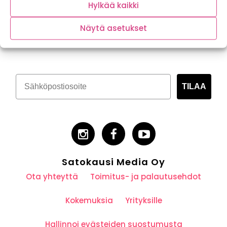
Hylkää kaikki
Näytä asetukset
Tilaa kasvispitoinen uutiskirje
TILAA
Satokausi Media Oy
Ota yhteyttä
Toimitus- ja palautusehdot
Kokemuksia
Yrityksille
Hallinnoi evästeiden suostumusta