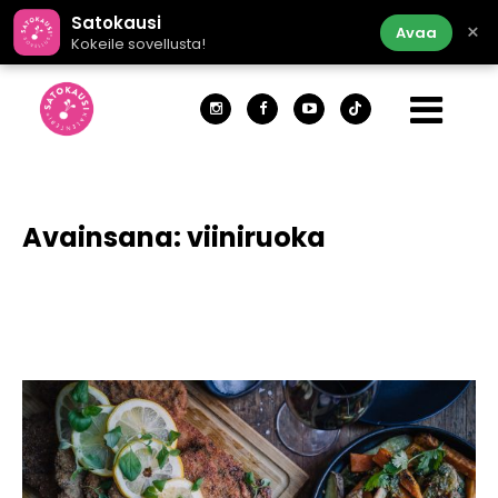
Satokausi
×
Avaa
Kokeile sovellusta!
Avainsana:
viiniruoka