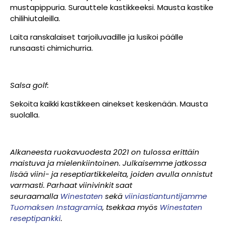
mustapippuria. Surauttele kastikkeeksi. Mausta kastike
chilihiutaleilla.
Laita ranskalaiset tarjoiluvadille ja lusikoi päälle
runsaasti chimichurria.
Salsa golf:
Sekoita kaikki kastikkeen ainekset keskenään. Mausta
suolalla.
Alkaneesta ruokavuodesta 2021 on tulossa erittäin
maistuva ja mielenkiintoinen. Julkaisemme jatkossa
lisää viini- ja reseptiartikkeleita, joiden avulla onnistut
varmasti. Parhaat viinivinkit saat
seuraamalla
Winestaten
sekä
viiniastiantuntijamme
Tuomaksen Instagramia
, tsekkaa myös
Winestaten
reseptipankki
.