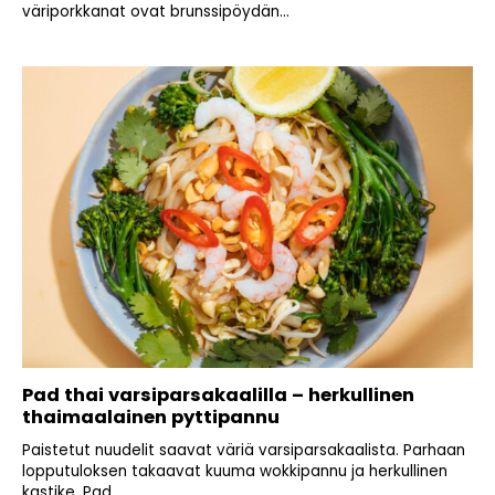
väriporkkanat ovat brunssipöydän...
Pad thai varsiparsakaalilla – herkullinen
thaimaalainen pyttipannu
Paistetut nuudelit saavat väriä varsiparsakaalista. Parhaan
lopputuloksen takaavat kuuma wokkipannu ja herkullinen
kastike. Pad...