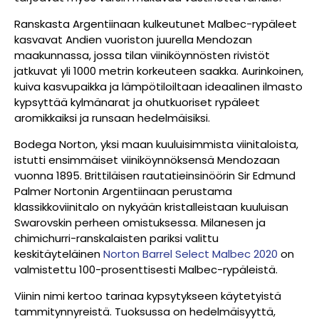
Ranskasta Argentiinaan kulkeutunet Malbec-rypäleet
kasvavat Andien vuoriston juurella Mendozan
maakunnassa, jossa tilan viiniköynnösten rivistöt
jatkuvat yli 1000 metrin korkeuteen saakka. Aurinkoinen,
kuiva kasvupaikka ja lämpötiloiltaan ideaalinen ilmasto
kypsyttää kylmänarat ja ohutkuoriset rypäleet
aromikkaiksi ja runsaan hedelmäisiksi.
Bodega Norton, yksi maan kuuluisimmista viinitaloista,
istutti ensimmäiset viiniköynnöksensä Mendozaan
vuonna 1895. Brittiläisen rautatieinsinöörin Sir Edmund
Palmer Nortonin Argentiinaan perustama
klassikkoviinitalo on nykyään kristalleistaan kuuluisan
Swarovskin perheen omistuksessa. Milanesen ja
chimichurri-ranskalaisten pariksi valittu
keskitäyteläinen
Norton Barrel Select Malbec 2020
on
valmistettu 100-prosenttisesti Malbec-rypäleistä.
Viinin nimi kertoo tarinaa kypsytykseen käytetyistä
tammitynnyreistä. Tuoksussa on hedelmäisyyttä,