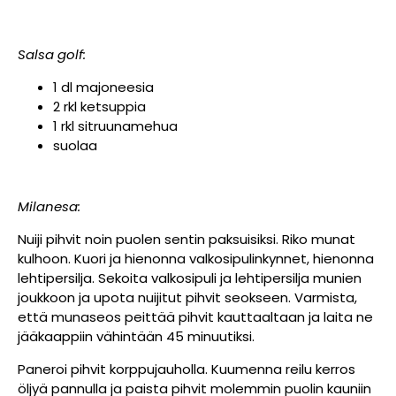
Salsa golf:
1 dl majoneesia
2 rkl ketsuppia
1 rkl sitruunamehua
suolaa
Milanesa:
Nuiji pihvit noin puolen sentin paksuisiksi. Riko munat
kulhoon. Kuori ja hienonna valkosipulinkynnet, hienonna
lehtipersilja. Sekoita valkosipuli ja lehtipersilja munien
joukkoon ja upota nuijitut pihvit seokseen. Varmista,
että munaseos peittää pihvit kauttaaltaan ja laita ne
jääkaappiin vähintään 45 minuutiksi.
Paneroi pihvit korppujauholla. Kuumenna reilu kerros
öljyä pannulla ja paista pihvit molemmin puolin kauniin