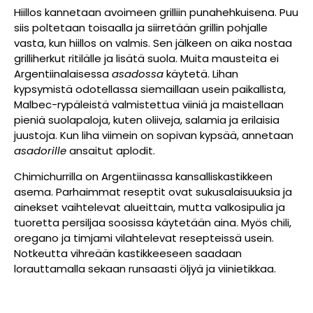
Hiillos kannetaan avoimeen grilliin punahehkuisena. Puu
siis poltetaan toisaalla ja siirretään grillin pohjalle
vasta, kun hiillos on valmis. Sen jälkeen on aika nostaa
grilliherkut ritilälle ja lisätä suola. Muita mausteita ei
Argentiinalaisessa
asadossa
käytetä. Lihan
kypsymistä odotellassa siemaillaan usein paikallista,
Malbec-rypäleistä valmistettua viiniä ja maistellaan
pieniä suolapaloja, kuten oliiveja, salamia ja erilaisia
juustoja. Kun liha viimein on sopivan kypsää, annetaan
asadorille
ansaitut aplodit.
Chimichurrilla on Argentiinassa kansalliskastikkeen
asema. Parhaimmat reseptit ovat sukusalaisuuksia ja
ainekset vaihtelevat alueittain, mutta valkosipulia ja
tuoretta persiljaa soosissa käytetään aina. Myös chili,
oregano ja timjami vilahtelevat resepteissä usein.
Notkeutta vihreään kastikkeeseen saadaan
lorauttamalla sekaan runsaasti öljyä ja viinietikkaa.