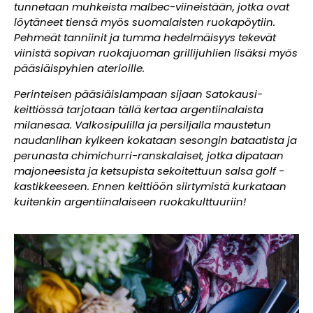
tunnetaan muhkeista malbec-viineistään, jotka ovat
löytäneet tiensä myös suomalaisten ruokapöytiin.
Pehmeät tanniinit ja tumma hedelmäisyys tekevät
viinistä sopivan ruokajuoman grillijuhlien lisäksi myös
pääsiäispyhien aterioille.
Perinteisen pääsiäislampaan sijaan Satokausi-
keittiössä tarjotaan tällä kertaa argentiinalaista
milanesaa. Valkosipulilla ja persiljalla maustetun
naudanlihan kylkeen kokataan sesongin bataatista ja
perunasta chimichurri-ranskalaiset, jotka dipataan
majoneesista ja ketsupista sekoitettuun salsa golf -
kastikkeeseen. Ennen keittiöön siirtymistä kurkataan
kuitenkin argentiinalaiseen ruokakulttuuriin!