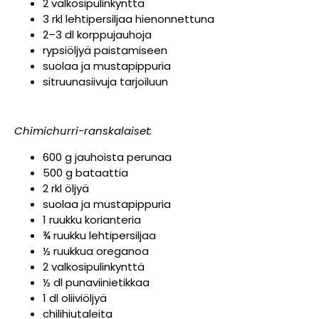
2 valkosipulinkynttä
3 rkl lehtipersiljaa hienonnettuna
2–3 dl korppujauhoja
rypsiöljyä paistamiseen
suolaa ja mustapippuria
sitruunasiivuja tarjoiluun
Chimichurri-ranskalaiset:
600 g jauhoista perunaa
500 g bataattia
2 rkl öljyä
suolaa ja mustapippuria
1 ruukku korianteria
¾ ruukku lehtipersiljaa
½ ruukkua oreganoa
2 valkosipulinkynttä
½ dl punaviinietikkaa
1 dl oliiviöljyä
chilihiutaleita