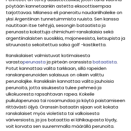
pöytään kannetaankin astetta eksoottisempaa
tarjottavaa. Milanesa eli paneroitu naudanlihaleike on
yksi Argentiinan tunnetuimmista ruuista. Sen kanssa
nautitaan itse tehtyjä, sesongin bataatista ja
perunasta kokattuja chimichurri-ranskalaisia sekä
argentiinalaisten suosikkia, majoneesista, ketsupista ja
sitruunasta sekoitettua salsa golf -kastiketta.
Ranskalaiset valmistuvat kotimaisesta
varasto
perunasta
ja pirteän oranssista
bataatista
.
Potut kannattaa valita tarkkaan, sillä rapeiden
ranskanperunoiden salaisuus on oikein valittu
perunalajike. Ranskiksiin kannattaa valita jauhoisia
perunoita, jotta sisuksesta tulee pehmeä ja
ulkokuoresta rapsahtavan rapea. Kokeile
puikulaperunaa tai rosamundaa ja käytä paistamiseen
riittävästi öljyä. Oranssin bataatin sijaan voit kokata
ranskalaiset myös violetista tai valkoisesta
väriversiosta, ja jos bataattia ei lähikaupasta löydy,
voit korvata sen suuremmalla määrällä perunoita.