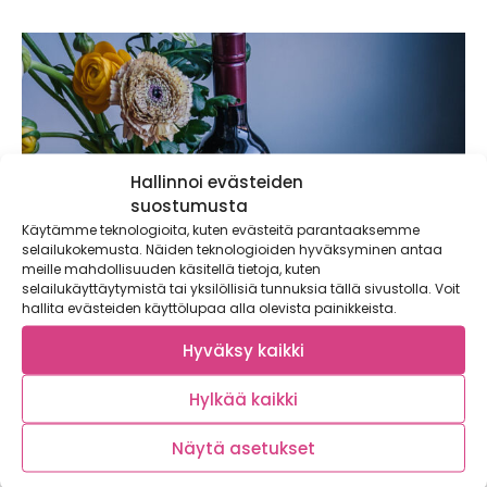
Hallinnoi evästeiden
suostumusta
Käytämme teknologioita, kuten evästeitä parantaaksemme
selailukokemusta. Näiden teknologioiden hyväksyminen antaa
meille mahdollisuuden käsitellä tietoja, kuten
selailukäyttäytymistä tai yksilöllisiä tunnuksia tällä sivustolla. Voit
hallita evästeiden käyttölupaa alla olevista painikkeista.
Hyväksy kaikki
Hylkää kaikki
Näytä asetukset