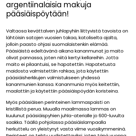
argentiinalaisia makuja
pääsiäispöytään!
Valtaosa kevättalven juhlapyhiin liittyvistä tavoista on
lähtöisin satojen vuosien takaa, katoliselta ajalta,
jolloin paasto ohjasi suomalaistenkin elämää.
Pääsiäistä edeltävänä aikana kananmunat ja maito
olivat pannassa, joten niitä kertyi kellareihin. Jotta
maito ei pilaantuisi, se hapatettiin. Hapatetusta
maidosta valmistettiin rahkaa, jota käytettiin
pääsiäisherkkujen valmistukseen yhdessä
kananmunien kanssa. Kananmunia myös keitettiin,
maalattiin ja käytettiin pääsiäispöydän koristeina.
Myös pääsiäisen perinteinen lammaspaisti on
kristillistä perua. Muualla maailmassa lammas on
kuulunut pääsiäispyhien juhla-aterialle jo 600-luvulta
saakka. Täällä pohjolassa pääsiäislampaalla
herkuttelu on yleistynyt vasta viime vuosikymmeninä.
Perinteet on tehty uudistettaviksi, joten tänä vuonna