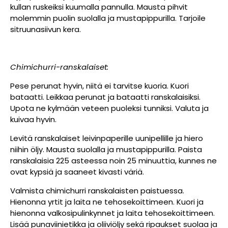
kullan ruskeiksi kuumalla pannulla. Mausta pihvit
molemmin puolin suolalla ja mustapippurilla. Tarjoile
sitruunasiivun kera.
Chimichurri-ranskalaiset:
Pese perunat hyvin, niitä ei tarvitse kuoria. Kuori
bataatti. Leikkaa perunat ja bataatti ranskalaisiksi.
Upota ne kylmään veteen puoleksi tunniksi. Valuta ja
kuivaa hyvin.
Levitä ranskalaiset leivinpaperille uunipellille ja hiero
niihin öljy. Mausta suolalla ja mustapippurilla. Paista
ranskalaisia 225 asteessa noin 25 minuuttia, kunnes ne
ovat kypsiä ja saaneet kivasti väriä.
Valmista chimichurri ranskalaisten paistuessa.
Hienonna yrtit ja laita ne tehosekoittimeen. Kuori ja
hienonna valkosipulinkynnet ja laita tehosekoittimeen.
Lisää punaviinietikka ja oliiviöljy sekä ripaukset suolaa ja