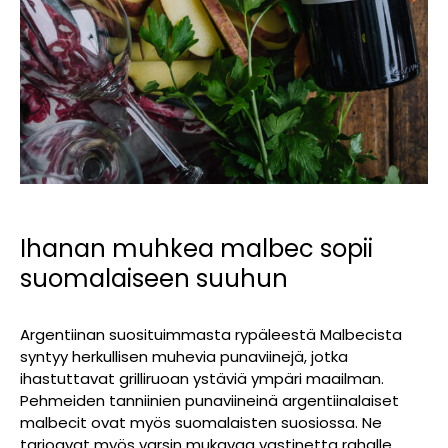
Ihanan muhkea malbec sopii
suomalaiseen suuhun
Argentiinan suosituimmasta rypäleestä Malbecista
syntyy herkullisen muhevia punaviinejä, jotka
ihastuttavat grilliruoan ystäviä ympäri maailman.
Pehmeiden tanniinien punaviineinä argentiinalaiset
malbecit ovat myös suomalaisten suosiossa. Ne
tarjoavat myös varsin mukavaa vastinetta rahalle.