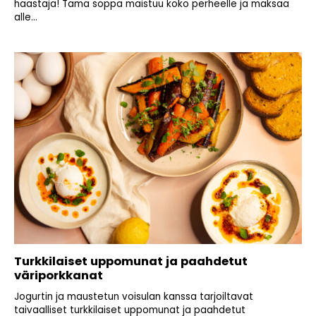
haastaja! Tämä soppa maistuu koko perheelle ja maksaa
alle...
Turkkilaiset uppomunat ja paahdetut
väriporkkanat
Jogurtin ja maustetun voisulan kanssa tarjoiltavat
taivaalliset turkkilaiset uppomunat ja paahdetut