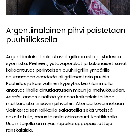
Argentiinalainen pihvi paistetaan
puuhiilloksella
Argentiinalaiset rakastavat grillaamista ja yhdessä
syömistä. Perheet, ystäväporukat ja kokonaiset suvut
kokoontuvat perinteisen puuhiiligrillin ympärille
seuraamaan
asadorin
eli grillimestarin puuhia.
Puuhiillos ja kärsivällinen kypsytys keskilämmöllä
antavat lihalle ainutlaatuisen maun ja mehukkuuden.
Asado
-annos sisältää yleensä kaikenlaista lihaa
makkaroista tiriseviin pihveihin. Ateriaa kevennetään
yksinkertaisen raikkailla salaateilla sekä yrteistä
sekoitetulla, mausteisella chimichurri-kastikkeella.
Usein tarjolla on myös rapeiksi uppopaistettuja
ranskalaisia.