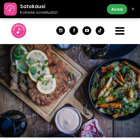
Satokausi
×
Avaa
Kokeile sovellusta!