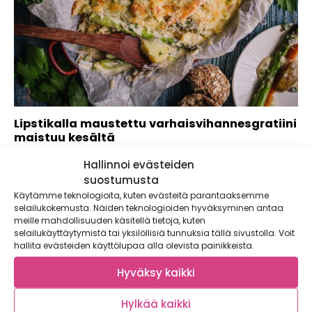
Lipstikalla maustettu varhaisvihannesgratiini
maistuu kesältä
Kauan odotettu kesä on vihdoinkin täällä! Lomapäivät
Hallinnoi evästeiden
täyttyvät pyöräretkistä, uintihetkistä, pihapeleistä ja
suostumusta
riippumatossa...
Käytämme teknologioita, kuten evästeitä parantaaksemme
selailukokemusta. Näiden teknologioiden hyväksyminen antaa
meille mahdollisuuden käsitellä tietoja, kuten
selailukäyttäytymistä tai yksilöllisiä tunnuksia tällä sivustolla. Voit
hallita evästeiden käyttölupaa alla olevista painikkeista.
Hyväksy kaikki
Hylkää kaikki