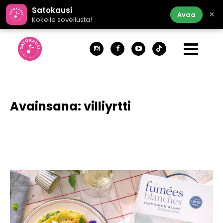
Satokausi
×
Avaa
Kokeile sovellusta!
Avainsana:
villiyrtti