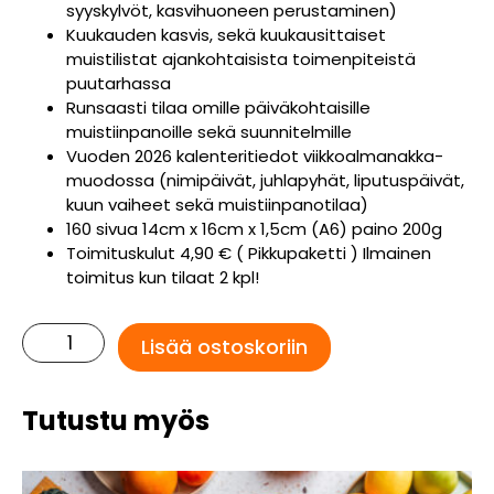
syyskylvöt, kasvihuoneen perustaminen)
Kuukauden kasvis, sekä kuukausittaiset
muistilistat ajankohtaisista toimenpiteistä
puutarhassa
Runsaasti tilaa omille päiväkohtaisille
muistiinpanoille sekä suunnitelmille
Vuoden 2026 kalenteritiedot viikkoalmanakka-
muodossa (nimipäivät, juhlapyhät, liputuspäivät,
kuun vaiheet sekä muistiinpanotilaa)
160 sivua 14cm x 16cm x 1,5cm (A6) paino 200g
Toimituskulut 4,90 € ( Pikkupaketti ) Ilmainen
toimitus kun tilaat 2 kpl!
Puutarhakalenteri
Lisää ostoskoriin
2026
määrä
Tutustu myös