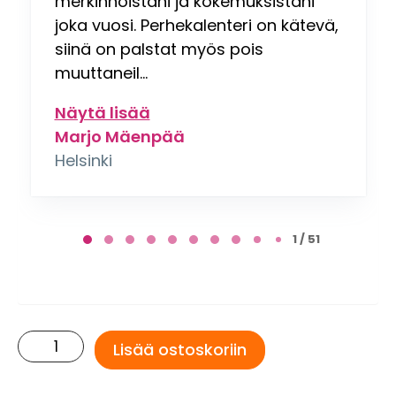
merkinnöistäni ja kokemuksistani
joka vuosi. Perhekalenteri on kätevä,
siinä on palstat myös pois
muuttaneil...
Näytä lisää
Marjo Mäenpää
Helsinki
Page
1
1 / 51
of
51
Puutarhakalenteri
Lisää ostoskoriin
2026
määrä