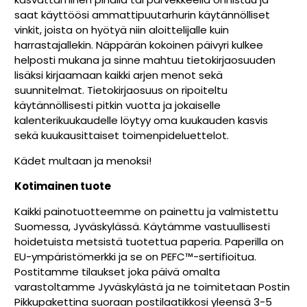
saat käyttöösi ammattipuutarhurin käytännölliset
vinkit, joista on hyötyä niin aloittelijalle kuin
harrastajallekin. Näppärän kokoinen päivyri kulkee
helposti mukana ja sinne mahtuu tietokirjaosuuden
lisäksi kirjaamaan kaikki arjen menot sekä
suunnitelmat. Tietokirjaosuus on ripoiteltu
käytännöllisesti pitkin vuotta ja jokaiselle
kalenterikuukaudelle löytyy oma kuukauden kasvis
sekä kuukausittaiset toimenpideluettelot.
Kädet multaan ja menoksi!
Kotimainen tuote
Kaikki painotuotteemme on painettu ja valmistettu
Suomessa, Jyväskylässä. Käytämme vastuullisesti
hoidetuista metsistä tuotettua paperia. Paperilla on
EU-ympäristömerkki ja se on PEFC™-sertifioitua.
Postitamme tilaukset joka päivä omalta
varastoltamme Jyväskylästä ja ne toimitetaan Postin
Pikkupakettina suoraan postilaatikkosi yleensä 3-5