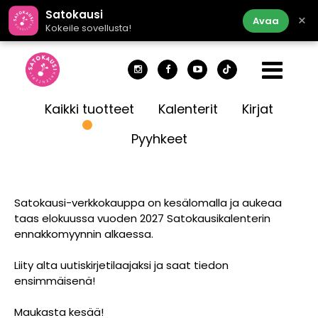
Satokausi
×
Avaa
Kokeile sovellusta!
Kaikki tuotteet
Kalenterit
Kirjat
Pyyhkeet
Satokausi-verkkokauppa on kesälomalla ja aukeaa
taas elokuussa vuoden 2027 Satokausikalenterin
ennakkomyynnin alkaessa.
Liity alta uutiskirjetilaajaksi ja saat tiedon
ensimmäisenä!
Maukasta kesää!