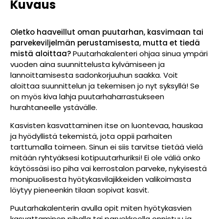
Kuvaus
Oletko haaveillut oman puutarhan, kasvimaan tai
parvekeviljelmän perustamisesta, mutta et tiedä
mistä aloittaa?
Puutarhakalenteri ohjaa sinua ympäri
vuoden aina suunnittelusta kylvämiseen ja
lannoittamisesta sadonkorjuuhun saakka. Voit
aloittaa suunnittelun ja tekemisen jo nyt syksyllä! Se
on myös kiva lahja puutarhaharrastukseen
hurahtaneelle ystävälle.
Kasvisten kasvattaminen itse on luontevaa, hauskaa
ja hyödyllistä tekemistä, jota oppii parhaiten
tarttumalla toimeen. Sinun ei siis tarvitse tietää vielä
mitään ryhtyäksesi kotipuutarhuriksi! Ei ole väliä onko
käytössäsi iso piha vai kerrostalon parveke, nykyisestä
monipuolisesta hyötykasvilajikkeiden valikoimasta
löytyy pieneenkin tilaan sopivat kasvit.
Puutarhakalenterin avulla opit miten hyötykasvien
kasvattaminen pihalla tai parvekkeella onnistuu ja