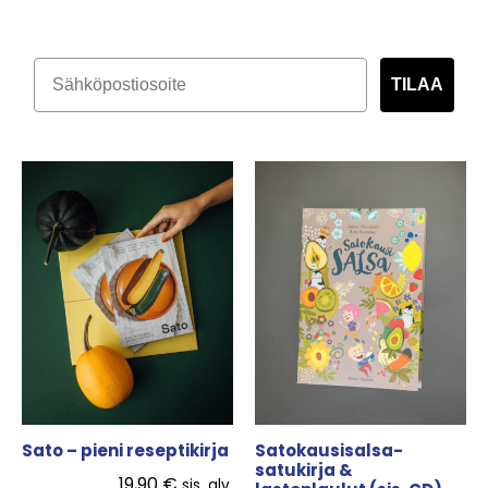
TILAA
Sato – pieni reseptikirja
Satokausisalsa-
satukirja &
19,90
€
sis. alv.