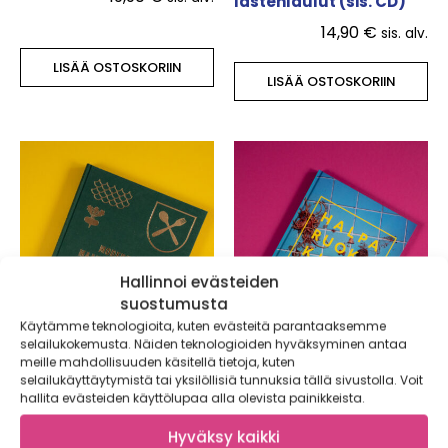
lastenlaulut (sis. CD)
14,90
€
sis. alv.
LISÄÄ OSTOSKORIIN
LISÄÄ OSTOSKORIIN
Hallinnoi evästeiden
suostumusta
Käytämme teknologioita, kuten evästeitä parantaaksemme
selailukokemusta. Näiden teknologioiden hyväksyminen antaa
meille mahdollisuuden käsitellä tietoja, kuten
selailukäyttäytymistä tai yksilöllisiä tunnuksia tällä sivustolla. Voit
hallita evästeiden käyttölupaa alla olevista painikkeista.
Modernia
HALPARUOKAKIRJA
Maakuntaruokaa
Hyväksy kaikki
17,90
€
sis. alv.