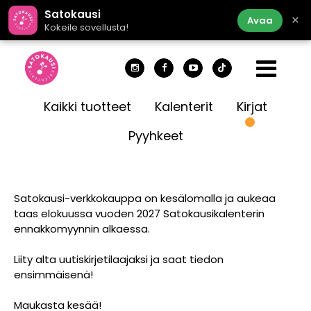
Satokausi
×
Avaa
Kokeile sovellusta!
Kaikki tuotteet
Kalenterit
Kirjat
Pyyhkeet
Satokausi-verkkokauppa on kesälomalla ja aukeaa
taas elokuussa vuoden 2027 Satokausikalenterin
ennakkomyynnin alkaessa.
Liity alta uutiskirjetilaajaksi ja saat tiedon
ensimmäisenä!
Maukasta kesää!