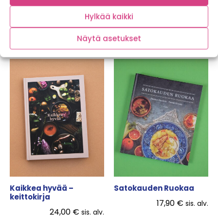
19,90
€
sis. alv.
Hylkää kaikki
LISÄÄ OSTOSKORIIN
LUE LISÄÄ
Näytä asetukset
Kaikkea hyvää –
Satokauden Ruokaa
keittokirja
17,90
€
sis. alv.
24,00
€
sis. alv.