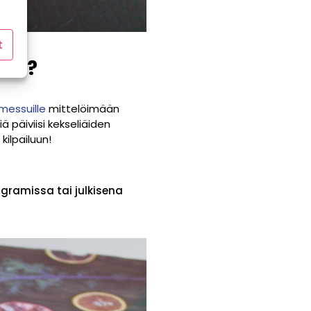
t
ari?
messuille
mittelöimään
päiviisi kekseliäiden
ilpailuun!
gramissa tai julkisena