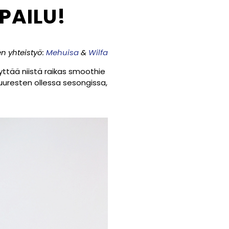
LPAILU!
n yhteistyö:
Mehuisa
&
Wilfa
yttää niistä raikas smoothie
juuresten ollessa sesongissa,