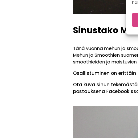
hal
Sinustako Me
Tänä vuonna mehun ja smoo
Mehun ja Smoothien suomenme
smoothieiden ja maistuvien 
Osallistuminen on erittäin
Ota kuva sinun tekemästäs
postauksena Facebookissa