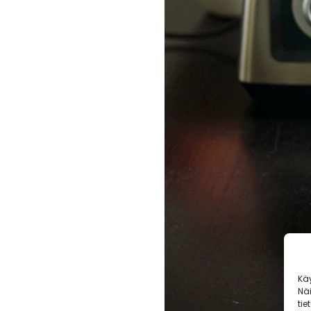
Kä
Nä
tie