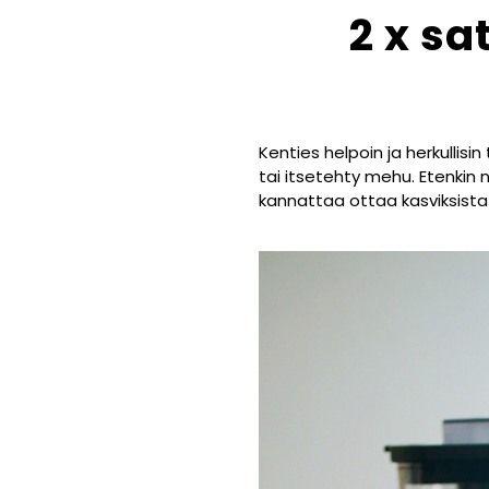
2 x sa
Kenties helpoin ja herkullis
tai itsetehty mehu. Etenkin 
kannattaa ottaa kasviksista k