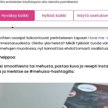
lita evästeiden käyttölupaa alla olevista painikkeista.
Hyväksy kaikki
Hylkää kaikki
Näytä asetukse
hun ja Smoothien suomenmest
thien osaajat kokoontuvat perinteiseen tapaan
I love me -
staruudesta. Oletko yksi heistä? Mikäli tykkäät tuoda väriä 
mehujen muodossa, nyt kannattaa ehdottomasti osallistua k
 helppoa:
i smoothiesta tai mehusta, postaa kuva ja resepti Insta
 ja merkitse se #mehuisa-hashtagilla.