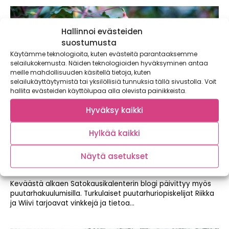
Hallinnoi evästeiden
suostumusta
Käytämme teknologioita, kuten evästeitä parantaaksemme
selailukokemusta. Näiden teknologioiden hyväksyminen antaa
meille mahdollisuuden käsitellä tietoja, kuten
selailukäyttäytymistä tai yksilöllisiä tunnuksia tällä sivustolla. Voit
hallita evästeiden käyttölupaa alla olevista painikkeista.
Hyväksy kaikki
Hylkää kaikki
Näytä asetukset
Tutkimusmatka syötävien kukkien ja versojen
maailmaan – Mimis Kotipellon puutarha
Keväästä alkaen Satokausikalenterin blogi päivittyy myös
puutarhakuulumisilla. Turkulaiset puutarhuriopiskelijat Riikka
ja Wiivi tarjoavat vinkkejä ja tietoa...