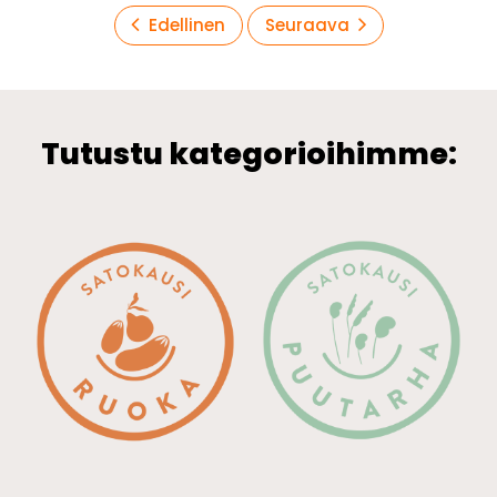
Artikkelien
Edellinen
Seuraava
sivutus
Tutustu kategorioihimme: