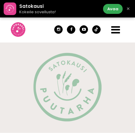
Satokausi
×
Avaa
Kokeile sovellusta!