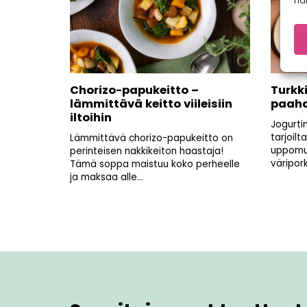
hal
Chorizo-papukeitto –
Turkk
lämmittävä keitto viileisiin
paahd
iltoihin
Jogurti
tarjoilt
Lämmittävä chorizo-papukeitto on
uppomu
perinteisen nakkikeiton haastaja!
väripor
Tämä soppa maistuu koko perheelle
ja maksaa alle...