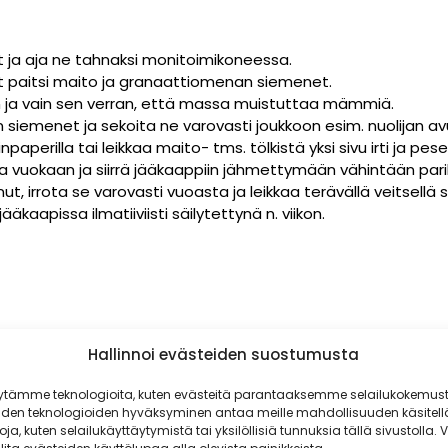
et ja aja ne tahnaksi monitoimikoneessa.
et paitsi maito ja granaattiomenan siemenet.
n ja vain sen verran, että massa muistuttaa mämmiä.
siemenet ja sekoita ne varovasti joukkoon esim. nuolijan avu
npaperilla tai leikkaa maito- tms. tölkistä yksi sivu irti ja p
 vuokaan ja siirrä jääkaappiin jähmettymään vähintään pariks
, irrota se varovasti vuoasta ja leikkaa terävällä veitsellä so
jääkaapissa ilmatiiviisti säilytettynä n. viikon.
Hallinnoi evästeiden suostumusta
ytämme teknologioita, kuten evästeitä parantaaksemme selailukokemust
iden teknologioiden hyväksyminen antaa meille mahdollisuuden käsitell
toja, kuten selailukäyttäytymistä tai yksilöllisiä tunnuksia tällä sivustolla. V