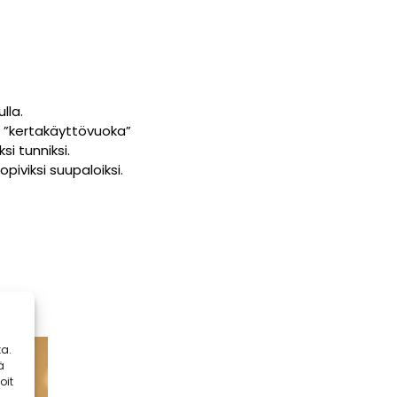
lla.
ese ”kertakäyttövuoka”
i tunniksi.
piviksi suupaloiksi.
a.
ä
oit