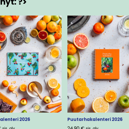
nyt: ?>
alenteri 2026
Puutarhakalenteri 2026
€
24,90
€
sis. alv.
sis. alv.