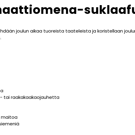
naattiomena-suklaaf
ään joulun aikaa tuoreista taateleista ja koristellaan joulu
.
ta
ao- tai raakakaakaojauhetta
a maitoa
siemeniä