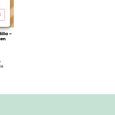
t
illa –
nen
ä
a
ke.