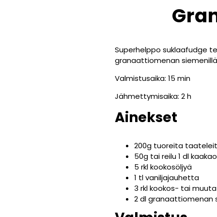
Gra
Superhelppo suklaafudge tehd
granaattiomenan siemenillä
Valmistusaika: 15 min
Jähmettymisaika: 2 h
Ainekset
200g tuoreita taatelei
50g tai reilu 1 dl kaak
5 rkl kookosöljyä
1 tl vaniljajauhetta
3 rkl kookos- tai muut
2 dl granaattiomenan 