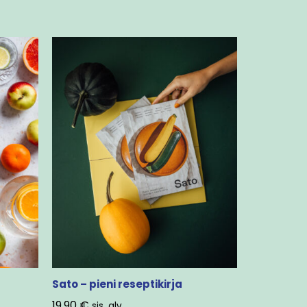
Sato – pieni reseptikirja
19,90
€
sis. alv.