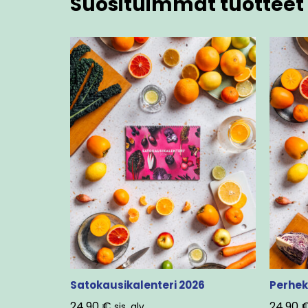
Suosituimmat tuotteet 
Satokausikalenteri 2026
Perhek
24,90
€
24,90
sis. alv.