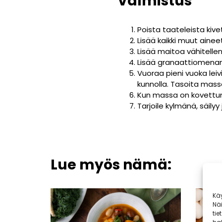
Valmistus
Poista taateleista kiv
Lisää kaikki muut aine
Lisää maitoa vähitelle
Lisää granaattiomenan 
Vuoraa pieni vuoka leivi
kunnolla. Tasoita massa
Kun massa on kovettunut
Tarjoile kylmänä, säilyy 
Lue myös nämä:
Kä
Nä
tie