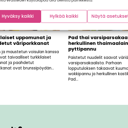
lita evästeiden käyttölupaa alla olevista painikkeista.
Hyväksy kaikki
Hylkää kaikki
Näytä asetukse
ilaiset uppomunat ja
Pad thai varsiparsakaal
etut väriporkkanat
herkullinen thaimaalai
pyttipannu
n ja maustetun voisulan kanssa
avat taivaalliset turkkilaiset
Paistetut nuudelit saavat väri
nat ja paahdetut
varsiparsakaalista. Parhaan
kkanat ovat brunssipöydän...
lopputuloksen takaavat kuum
wokkipannu ja herkullinen kasti
Pad...