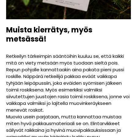
Muista kierrätys, myös
metsässä!
Retkeilyn tärkeimpin sääntöihin kuuluu se, että kaikki
mitä on viety metsään myös tuodaan sieltä pois.
Repun pohjalle kannattaakin aina pakata pieni pussi
roskille. Näppärä retkeilijä pakkaa eväät vaikkapa
tyhjään leipäpussiin, joka eväiden syömisen jälkeen
toimii roskiksena. Myös esimerkiksi valmiiksi
siivutettujen juustojen rasia toimii roskiksena, jonne voi
vaikkapa valmiiksi jo lajitella muovinkeräykseen
menevät roskat.
Muovia usein parjataan, mutta kannattaa muistaa
miten hyvä pakkausmateriaali se on. Elintarvikkeet
säilyvät raikkaina ja hyvinä muovipakkauksissaan ja
esimerkiksi muoviin kääräisty kurkku pysyy