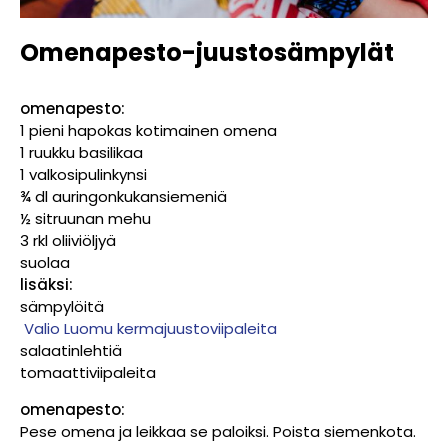
Omenapesto-juustosämpylät
omenapesto:
1 pieni hapokas kotimainen omena
1 ruukku basilikaa
1 valkosipulinkynsi
¾ dl auringonkukansiemeniä
½ sitruunan mehu
3 rkl oliiviöljyä
suolaa
lisäksi:
sämpylöitä
Valio Luomu kermajuustoviipaleita
salaatinlehtiä
tomaattiviipaleita
omenapesto:
Pese omena ja leikkaa se paloiksi. Poista siemenkota.