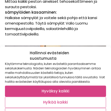
Mittaa kaikki peston ainekset tehosekoittimeen ja
surauta pestoksi.
sämpylöiden kasaaminen:
Halkaise sämpylät ja voitele sekä pohja että kansi
omenapestolla. Täytä sämpylät Valio Luomu
kermajuustoviipaleilla, salaatinlehdillä ja
tomaattiviipaleilla.
Hallinnoi evästeiden
suostumusta
Käytämme teknologioita, kuten evästeitä parantaaksemme
selailukokemusta. Näiden teknologioiden hyväksyminen antaa
meille mahdollisuuden käsitellä tietoja, kuten
selailukäyttäytymistä tai yksilöllisiä tunnuksia tällä sivustolla. Voit
hallita evästeiden käyttölupaa alla olevista painikkeista.
Hyväksy kaikki
Hylkää kaikki