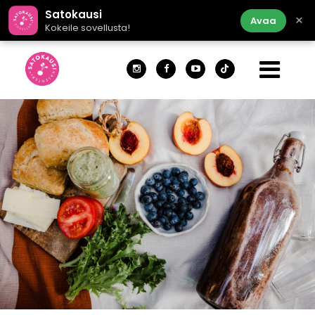
Satokausi
×
Avaa
Kokeile sovellusta!