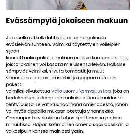
Evässämpylä jokaiseen makuun
Jokaisella retkelle lähtijällä on oma makunsa
eväsleivän suhteen. Valmiiksi täytettyjen voileipien
sijaan
kannattaakin pakata mukaan erilaisia komponentteja,
joista jokainen voi kasata mieluisensa leivän. Halkaise
sämpylät valmiiksi, siivuta tomaatit ja muut
vihannekset pakasterasioihin ja nappaa mukaan
paketti
valmiiksi siivutettua
Valio Luomu kermajuustoa
, joka on
hedelmäisen ja lempeän makuinen luomumaidosta
tehty juusto. Leivät kruunaa ihana omenapesto, johon
voi myös dippailla mukaan otettuja vihanneksia.
Omenapesto valmistuu tehosekoittimessa parissa
minuutissa. Hapan kotimainen omena sopii basilikan ja
valkosipulin kanssa mainiosti yksiin.