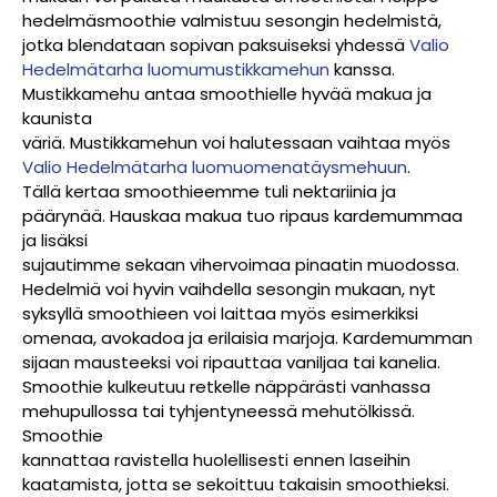
hedelmäsmoothie valmistuu sesongin hedelmistä,
jotka blendataan sopivan paksuiseksi yhdessä
Valio
Hedelmätarha luomumustikkamehun
kanssa.
Mustikkamehu antaa smoothielle hyvää makua ja
kaunista
väriä. Mustikkamehun voi halutessaan vaihtaa myös
Valio Hedelmätarha luomuomenatäysmehuun
.
Tällä kertaa smoothieemme tuli nektariinia ja
päärynää. Hauskaa makua tuo ripaus kardemummaa
ja lisäksi
sujautimme sekaan vihervoimaa pinaatin muodossa.
Hedelmiä voi hyvin vaihdella sesongin mukaan, nyt
syksyllä smoothieen voi laittaa myös esimerkiksi
omenaa, avokadoa ja erilaisia marjoja. Kardemumman
sijaan mausteeksi voi ripauttaa vaniljaa tai kanelia.
Smoothie kulkeutuu retkelle näppärästi vanhassa
mehupullossa tai tyhjentyneessä mehutölkissä.
Smoothie
kannattaa ravistella huolellisesti ennen laseihin
kaatamista, jotta se sekoittuu takaisin smoothieksi.