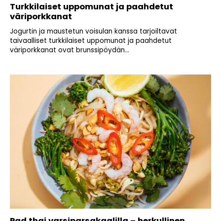
Turkkilaiset uppomunat ja paahdetut
väriporkkanat
Jogurtin ja maustetun voisulan kanssa tarjoiltavat
taivaalliset turkkilaiset uppomunat ja paahdetut
väriporkkanat ovat brunssipöydän...
Pad thai varsiparsakaalilla – herkullinen