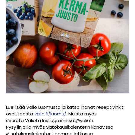
Lue lisää Valio Luomusta ja katso ihanat reseptivinkit
osoitteesta
valio.fi/luomu/
. Muista myös
seurata Valiota Instagramissa @valiofi.
Pysy linjoilla myös Satokausikalenterin kanavissa
@satokausikalenteri, jaamme jatkossa