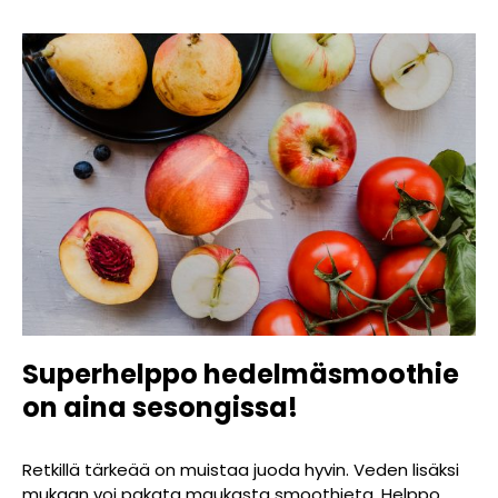
Superhelppo hedelmäsmoothie
on aina sesongissa!
Retkillä tärkeää on muistaa juoda hyvin. Veden lisäksi
mukaan voi pakata maukasta smoothieta. Helppo