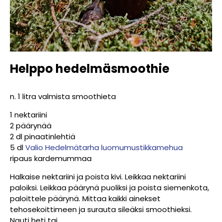
Helppo hedelmäsmoothie
n. 1 litra valmista smoothieta
1 nektariini
2 päärynää
2 dl pinaatinlehtiä
5 dl
Valio Hedelmätarha luomumustikkamehua
ripaus kardemummaa
Halkaise nektariini ja poista kivi. Leikkaa nektariini
paloiksi. Leikkaa päärynä puoliksi ja poista siemenkota,
paloittele päärynä. Mittaa kaikki ainekset
tehosekoittimeen ja surauta sileäksi smoothieksi.
Nauti heti tai