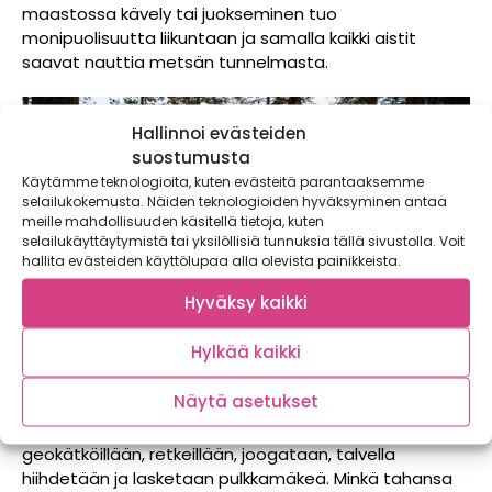
maastossa kävely tai juokseminen tuo
monipuolisuutta liikuntaan ja samalla kaikki aistit
saavat nauttia metsän tunnelmasta.
Hallinnoi evästeiden
suostumusta
Käytämme teknologioita, kuten evästeitä parantaaksemme
selailukokemusta. Näiden teknologioiden hyväksyminen antaa
meille mahdollisuuden käsitellä tietoja, kuten
selailukäyttäytymistä tai yksilöllisiä tunnuksia tällä sivustolla. Voit
hallita evästeiden käyttölupaa alla olevista painikkeista.
Hyväksy kaikki
Hylkää kaikki
Näytä asetukset
Lenkkeilyn lisäksi metsissä suunnistetaan,
geokätköillään, retkeillään, joogataan, talvella
hiihdetään ja lasketaan pulkkamäkeä. Minkä tahansa