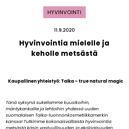
HYVINVOINTI
11.9.2020
Hyvinvointia mielelle ja
keholle metsästä
Kaupallinen yhteistyö: Taika – true natural magic
Tänä syksynä sukellamme kuusikoihin,
mäntykankaille ja lehtoihin yhdessä uuden
suomalaisen Taika-luonnonkosmetiikkamerkin
kanssa! Tutkimme kokonaisvaltaista hyvinvointia
metsästä käsin vastuullisuuden ja ekologisuuden