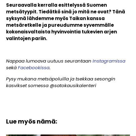
Seuraavalla kerralla esittelyssä Suomen
metsätyypit. Tiedätkö sinä jo mitä ne ovat? Tänä
syksynä lähdemme myös Taikan kanssa
metsäretkelle ja pureudumme syvemmälle
kokonaisvaltaista hyvinvointia tukevien arjen
valintojen pariin.
Nappaa lumoava uutuus seurantaan
Instagramissa
sekä
Facebookissa
.
Pysy mukana metsäpoluilla ja tsekkaa sesongin
kasvikset somessa @satokausikalenteri
Lue myös nämä: