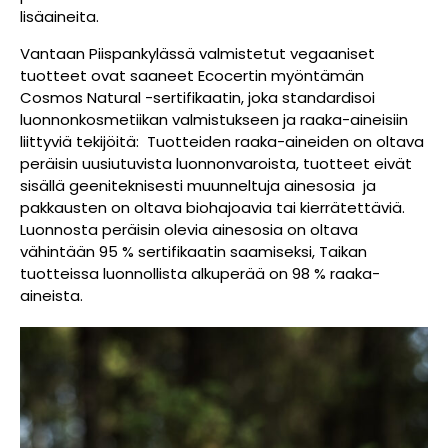
lisäaineita.
Vantaan Piispankylässä valmistetut vegaaniset
tuotteet ovat saaneet Ecocertin myöntämän
Cosmos Natural -sertifikaatin, joka standardisoi
luonnonkosmetiikan valmistukseen ja raaka-aineisiin
liittyviä tekijöitä: Tuotteiden raaka-aineiden on oltava
peräisin uusiutuvista luonnonvaroista, tuotteet eivät
sisällä geeniteknisesti muunneltuja ainesosia ja
pakkausten on oltava biohajoavia tai kierrätettäviä.
Luonnosta peräisin olevia ainesosia on oltava
vähintään 95 % sertifikaatin saamiseksi, Taikan
tuotteissa luonnollista alkuperää on 98 % raaka-
aineista.