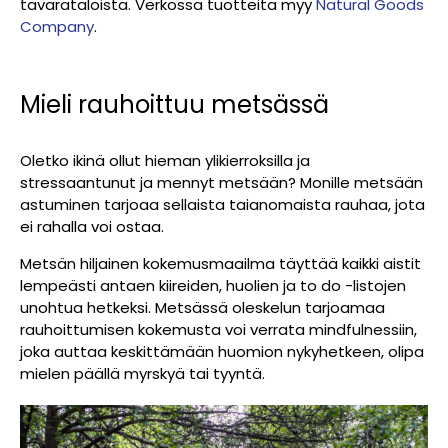
tavarataloista. Verkossa tuotteita myy
Natural Goods
Company
.
Mieli rauhoittuu metsässä
Oletko ikinä ollut hieman ylikierroksilla ja
stressaantunut ja mennyt metsään? Monille metsään
astuminen tarjoaa sellaista taianomaista rauhaa, jota
ei rahalla voi ostaa.
Metsän hiljainen kokemusmaailma täyttää kaikki aistit
lempeästi antaen kiireiden, huolien ja to do -listojen
unohtua hetkeksi. Metsässä oleskelun tarjoamaa
rauhoittumisen kokemusta voi verrata mindfulnessiin,
joka auttaa keskittämään huomion nykyhetkeen, olipa
mielen päällä myrskyä tai tyyntä.