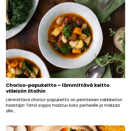
Chorizo-papukeitto – lämmittävä keitto
viileisiin iltoihin
Lämmittävä chorizo-papukeitto on perinteisen nakkikeiton
haastaja! Tämä soppa maistuu koko perheelle ja maksaa
alle...