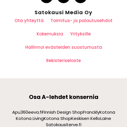
Satokausi Media Oy
Ota yhteyttä
Toimitus- ja palautusehdot
Kokemuksia
Yrityksille
Hallinnoi evästeiden suostumusta
Rekisteriseloste
Osa A-lehdet konsernia
Apu360
eeva.fi
Finnish Design Shop
Franckly
Kotona
Kotona Living
Kotona Shop
Keskisen Kello
Laine
Satokausi
terve.fi