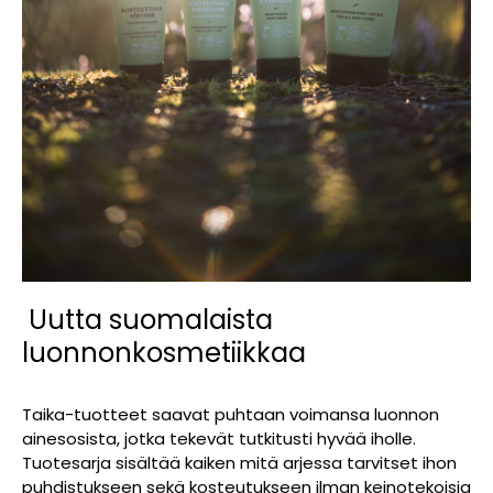
Uutta suomalaista
luonnonkosmetiikkaa
Taika-tuotteet saavat puhtaan voimansa luonnon
ainesosista, jotka tekevät tutkitusti hyvää iholle.
Tuotesarja sisältää kaiken mitä arjessa tarvitset ihon
puhdistukseen sekä kosteutukseen ilman keinotekoisia