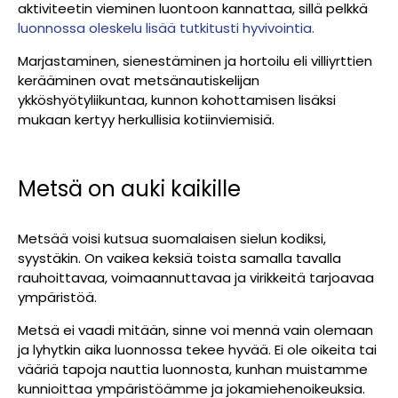
aktiviteetin vieminen luontoon kannattaa, sillä pelkkä
luonnossa oleskelu lisää tutkitusti hyvivointia.
Marjastaminen, sienestäminen ja hortoilu eli villiyrttien
kerääminen ovat metsänautiskelijan
ykköshyötyliikuntaa, kunnon kohottamisen lisäksi
mukaan kertyy herkullisia kotiinviemisiä.
Metsä on auki kaikille
Metsää voisi kutsua suomalaisen sielun kodiksi,
syystäkin. On vaikea keksiä toista samalla tavalla
rauhoittavaa, voimaannuttavaa ja virikkeitä tarjoavaa
ympäristöä.
Metsä ei vaadi mitään, sinne voi mennä vain olemaan
ja lyhytkin aika luonnossa tekee hyvää. Ei ole oikeita tai
vääriä tapoja nauttia luonnosta, kunhan muistamme
kunnioittaa ympäristöämme ja jokamiehenoikeuksia.