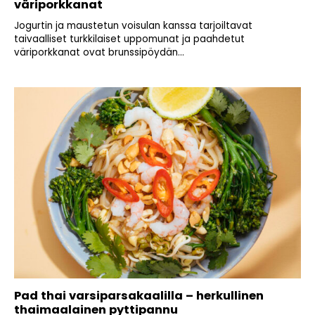
väriporkkanat
Jogurtin ja maustetun voisulan kanssa tarjoiltavat
taivaalliset turkkilaiset uppomunat ja paahdetut
väriporkkanat ovat brunssipöydän...
Pad thai varsiparsakaalilla – herkullinen
thaimaalainen pyttipannu