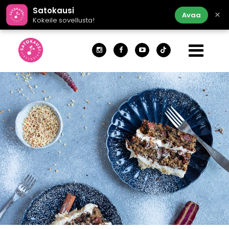
Satokausi
×
Avaa
Kokeile sovellusta!