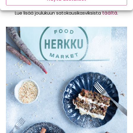
aineksien määrä.
Lue lisää joulukuun satokausikasviksista
täältä
.