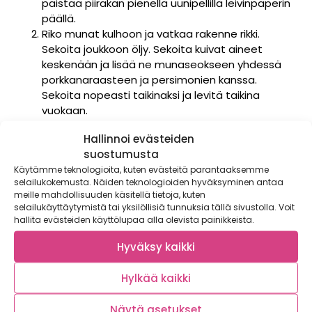
paistaa piirakan pienellä uunipellillä leivinpaperin
päällä.
Riko munat kulhoon ja vatkaa rakenne rikki.
Sekoita joukkoon öljy. Sekoita kuivat aineet
keskenään ja lisää ne munaseokseen yhdessä
porkkanaraasteen ja persimonien kanssa.
Sekoita nopeasti taikinaksi ja levitä taikina
vuokaan.
Paista uunin alatasolla 175 asteessa noin 30
Hallinnoi evästeiden
minuuttia. Anna kakun jäähtyä.
suostumusta
Vatkaa kulhossa tuorejuuston rakenne rikki ja
Käytämme teknologioita, kuten evästeitä parantaaksemme
lisää tomusokeri vatkaten.
selailukokemusta. Näiden teknologioiden hyväksyminen antaa
Leikkaa kakkupohja puoliksi ja nosta toinen pala
meille mahdollisuuden käsitellä tietoja, kuten
tarjoilulautaselle. Levitä pinnalle puolet
selailukäyttäytymistä tai yksilöllisiä tunnuksia tällä sivustolla. Voit
kuorrutteesta ja nosta jäljelle jäänyt piirakka pala
hallita evästeiden käyttölupaa alla olevista painikkeista.
kanneksi. Levitä pinnalle loput kuorrutteesta ja
Hyväksy kaikki
koristele mantelirouheella.
Porkkanakakku säilyy mehevänä monta päivää
Hylkää kaikki
jääkaapissa säilytettäessä. Jos haluat
porkkanakakkua koko ison uunipellillisen verran, tuplaa
Näytä asetukset