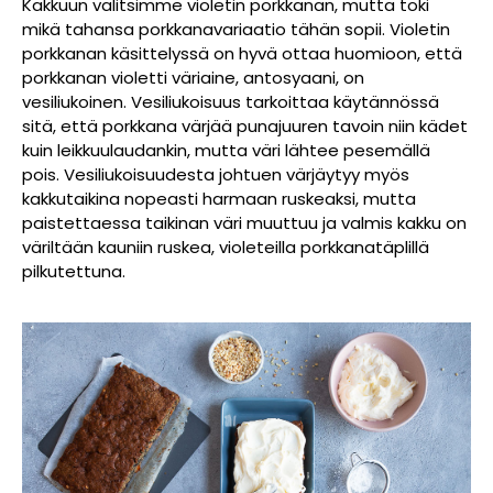
Kakkuun valitsimme violetin porkkanan, mutta toki
mikä tahansa porkkanavariaatio tähän sopii. Violetin
porkkanan käsittelyssä on hyvä ottaa huomioon, että
porkkanan violetti väriaine, antosyaani, on
vesiliukoinen. Vesiliukoisuus tarkoittaa käytännössä
sitä, että porkkana värjää punajuuren tavoin niin kädet
kuin leikkuulaudankin, mutta väri lähtee pesemällä
pois. Vesiliukoisuudesta johtuen värjäytyy myös
kakkutaikina nopeasti harmaan ruskeaksi, mutta
paistettaessa taikinan väri muuttuu ja valmis kakku on
väriltään kauniin ruskea, violeteilla porkkanatäplillä
pilkutettuna.