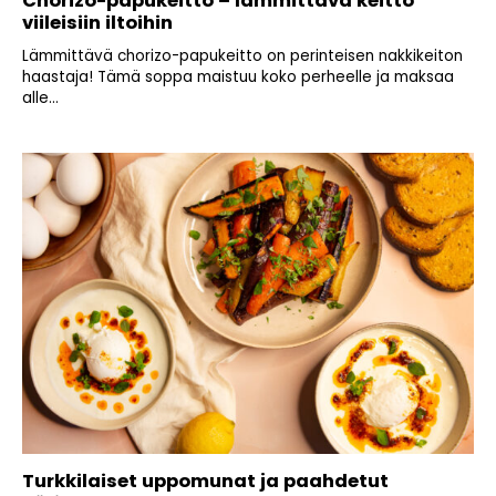
Chorizo-papukeitto – lämmittävä keitto
viileisiin iltoihin
Lämmittävä chorizo-papukeitto on perinteisen nakkikeiton
haastaja! Tämä soppa maistuu koko perheelle ja maksaa
alle...
Turkkilaiset uppomunat ja paahdetut