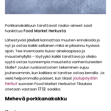
Porkkanakakkuun tarvittavat raaka-aineet saat
hankittua
Food Market Herkusta
.
Lähestyvää
joulua
kannattaa muuten ennakoida jo
nyt ja ostaa kaikki sellainen mikä ei pilaannu hyvissä
ajoin. Tee inventaario kuiva-ainekaapissa ja
maustehyllyllä – löytyykö kaikki tarvittava ja olisiko
syytä ostaa tuoreempia mausteita vanhentuneiden
tilalle? Joulun ruokaostosten tekeminen sujuu
jouhevammin, kun kaikkea ei tarvitse ostaa kerralla. Ja
vielä helpommalla pääset, kun tilaat
joulupöydän
herkut
suoraan Food Market Herkusta! Tilauksia
otetaan vastaan
17.12
. saakka.
Mehevä porkkanakakku