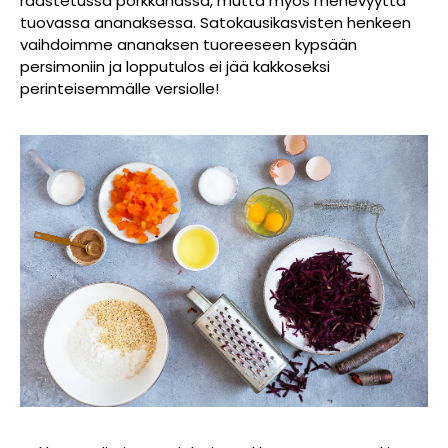
raastetussa porkkanassa, mutta myös mehevyyttä
tuovassa ananaksessa. Satokausikasvisten henkeen
vaihdoimme ananaksen tuoreeseen kypsään
persimoniin ja lopputulos ei jää kakkoseksi
perinteisemmälle versiolle!