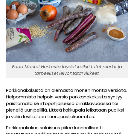
Food Market Herkusta löydät kaikki tutut merkit ja
tarpeellset leivontatarvikkeet.
Porkkanakakusta on olemasta monen monta versiota.
Helpommista helpoin versio porkkanakakusta syntyy
paistamalla se irtopohjaisessa piirakkavuoassa tai
pienellä uunipellillä. Litteä kakkupala leikataan puoliksi
ja väliin levitetään tuorejuustokuorrutus.
Porkkanakakun salaisuus piilee luonnollisesti