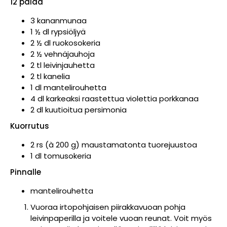
12 palaa
3 kananmunaa
1 ½ dl rypsiöljyä
2 ½ dl ruokosokeria
2 ½ vehnäjauhoja
2 tl leivinjauhetta
2 tl kanelia
1 dl mantelirouhetta
4 dl karkeaksi raastettua violettia porkkanaa
2 dl kuutioitua persimonia
Kuorrutus
2 rs (à 200 g) maustamatonta tuorejuustoa
1 dl tomusokeria
Pinnalle
mantelirouhetta
Vuoraa irtopohjaisen piirakkavuoan pohja
leivinpaperilla ja voitele vuoan reunat. Voit myös