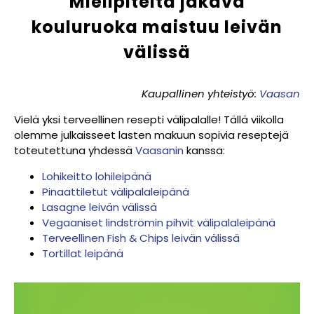
Mielipiteitä jakava
kouluruoka maistuu leivän
välissä
Kaupallinen yhteistyö:
Vaasan
Vielä yksi terveellinen resepti välipalalle! Tällä viikolla
olemme julkaisseet lasten makuun sopivia reseptejä
toteutettuna yhdessä
Vaasanin
kanssa:
Lohikeitto lohileipänä
Pinaattiletut välipalaleipänä
Lasagne leivän välissä
Vegaaniset lindströmin pihvit välipalaleipänä
Terveellinen Fish & Chips leivän välissä
Tortillat leipänä