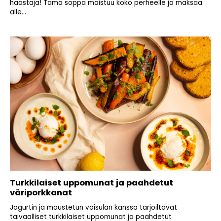
haastaja! Tämä soppa maistuu koko perheelle ja maksaa
alle...
Turkkilaiset uppomunat ja paahdetut
väriporkkanat
Jogurtin ja maustetun voisulan kanssa tarjoiltavat
taivaalliset turkkilaiset uppomunat ja paahdetut