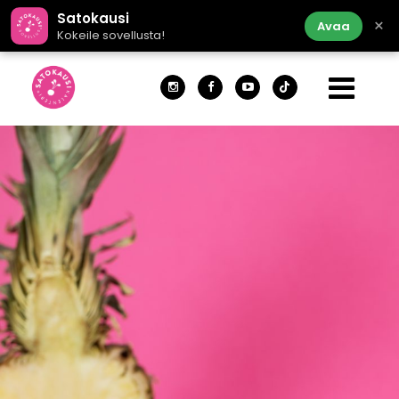
Satokausi
×
Avaa
Kokeile sovellusta!