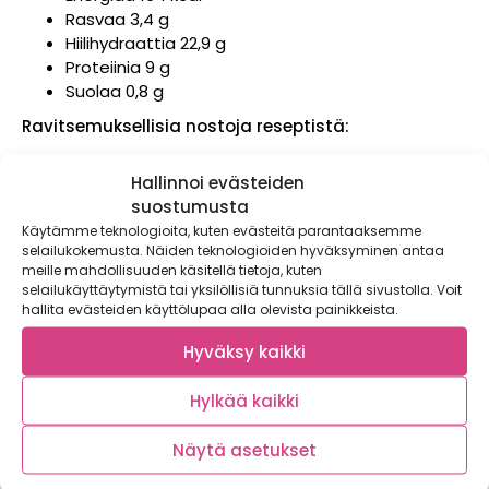
Rasvaa 3,4 g
Hiilihydraattia 22,9 g
Proteiinia 9 g
Suolaa 0,8 g
Ravitsemuksellisia nostoja reseptistä:
Yhdestä annoksesta yli 70 grammaa kasviksia,
Hallinnoi evästeiden
joka vastaa reilua neljäsosaa lapsen
suostumusta
päivittäisestä saantisuosituksesta.
Käytämme teknologioita, kuten evästeitä parantaaksemme
Annos tyydyttää puolet lapsen päivittäisestä A-
selailukokemusta. Näiden teknologioiden hyväksyminen antaa
vitamiinintarpeesta. A-vitamiinin
meille mahdollisuuden käsitellä tietoja, kuten
saantisuositus on 300 μg RE päivässä, 2-5 –
selailukäyttäytymistä tai yksilöllisiä tunnuksia tällä sivustolla. Voit
vuotiailla 350 μg RE päivässä ja 6-9 – vuotiailla
hallita evästeiden käyttölupaa alla olevista painikkeista.
400 μg RE päivässä.
Hyväksy kaikki
Tässä reseptissä käytettiin tuoretta ananasta.
Kypsän ananaksen lehdet irtoavat helposti.
Hylkää kaikki
Ruokakaupassa kannattaa kokeilla nyppäistä
keskimmäisiä hedelehtiä. Jos ne irtoavat, niin
Näytä asetukset
kyseinen hedelmä on syöntikypsä. Toki tuoreen
ananaksen voi korvata ananasrenkailla.