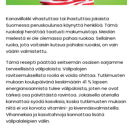
Kanaviillokki vihastuttaa tai ihastuttaa jokaista
Suomessa peruskoulunsa käynyttä henkilöä. Tämä
ruokalaji herättää taatusti makumuistoja. Meidän
mielestä ei ole olemassa pahaa ruokaa. Sellainen
ruoka, jota voitaisiin kutsua pahaksi ruoaksi, on vain
väärin valmistettu.
Tämä resepti päättää seitsemän osaisen sarjamme
terveellisistä välipaloista. Välipalojen
ravitsemuksellista roolia ei voida ohittaa. Tutkimusten
mukaan koulupäivänä keskimäärin 41 % lapsen
energiansaannista tulee välipaloista, joten ne ovat
tärkeä osa päivittäistä ravintoa. Jokaisella aterialla
kannattaa syödä kasviksia, koska tutkimusten mukaan
niitä ei voi korvata vitamiini- ja kivennäisvalmisteilla.
Vihanneksia ja kasvitahnoja kannattaa lisätä
välipalaleipien väliin.