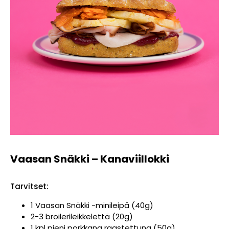
Vaasan Snäkki – Kanaviillokki
Tarvitset:
1 Vaasan Snäkki -minileipä (40g)
2-3 broilerileikkelettä (20g)
1 kpl pieni porkkana raastettuna (50g)