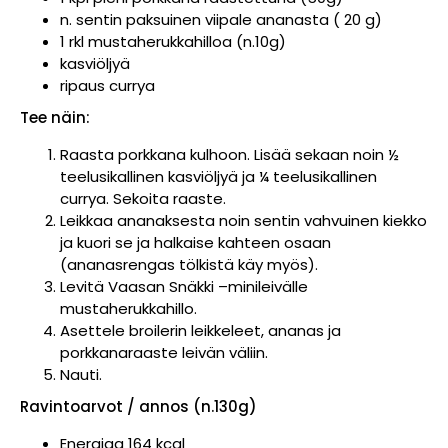
n. sentin paksuinen viipale ananasta ( 20 g)
1 rkl mustaherukkahilloa (n.10g)
kasviöljyä
ripaus currya
Tee näin:
Raasta porkkana kulhoon. Lisää sekaan noin ½
teelusikallinen kasviöljyä ja ¼ teelusikallinen
currya. Sekoita raaste.
Leikkaa ananaksesta noin sentin vahvuinen kiekko
ja kuori se ja halkaise kahteen osaan
(ananasrengas tölkistä käy myös).
Levitä Vaasan Snäkki –minileivälle
mustaherukkahillo.
Asettele broilerin leikkeleet, ananas ja
porkkanaraaste leivän väliin.
Nauti.
Ravintoarvot / annos (n.130g)
Energiaa 164 kcal