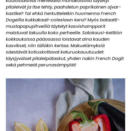
kuulostaisivat mehevällä munakoisolla täytetyt
pitaleivät ja itse tehty, paahdetun paprikainen ajvar-
kastike? Tai ehkä herkutteletkin huomenna French
Dogeilla kukkakaali-coleslawn kera? Myös bataatti-
mustapapupihveillä täytetyt kasvishampparit
maistuvat takuulla koko perheelle. Satokausi-keittiön
kokkauksissa pääosassa loistavat aina kauden
kasvikset, niin tälläkin kertaa. Makuelämyksiä
säestävät kotiuskottavat katuruokauutuudet:
täysjyväiset pitaleipätaskut, yhden nakin French Dogit
sekä pehmeät perunasämpylät!