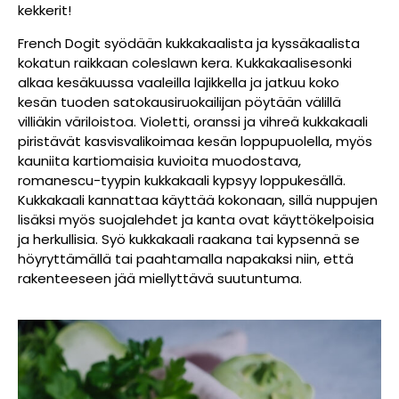
kekkerit!
French Dogit syödään kukkakaalista ja kyssäkaalista
kokatun raikkaan coleslawn kera. Kukkakaalisesonki
alkaa kesäkuussa vaaleilla lajikkella ja jatkuu koko
kesän tuoden satokausiruokailijan pöytään välillä
villiäkin väriloistoa. Violetti, oranssi ja vihreä kukkakaali
piristävät kasvisvalikoimaa kesän loppupuolella, myös
kauniita kartiomaisia kuvioita muodostava,
romanescu-tyypin kukkakaali kypsyy loppukesällä.
Kukkakaali kannattaa käyttää kokonaan, sillä nuppujen
lisäksi myös suojalehdet ja kanta ovat käyttökelpoisia
ja herkullisia. Syö kukkakaali raakana tai kypsennä se
höyryttämällä tai paahtamalla napakaksi niin, että
rakenteeseen jää miellyttävä suutuntuma.