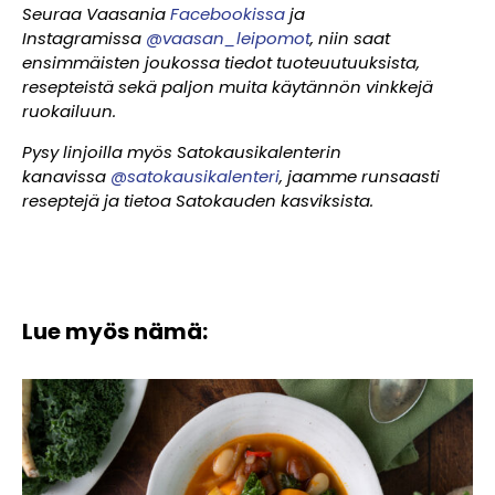
Seuraa Vaasania
Facebookissa
ja
Instagramissa
@vaasan_leipomot
, niin saat
ensimmäisten joukossa tiedot tuoteuutuuksista,
resepteistä sekä paljon muita käytännön vinkkejä
ruokailuun.
Pysy linjoilla myös Satokausikalenterin
kanavissa
@satokausikalenteri
, jaamme runsaasti
reseptejä ja tietoa Satokauden kasviksista.
Lue myös nämä: