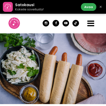
Satokausi
×
Avaa
Kokeile sovellusta!