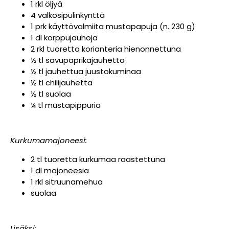
1 rkl öljyä
4 valkosipulinkynttä
1 prk käyttövalmiita mustapapuja (n. 230 g)
1 dl korppujauhoja
2 rkl tuoretta korianteria hienonnettuna
½ tl savupaprikajauhetta
½ tl jauhettua juustokuminaa
½ tl chilijauhetta
½ tl suolaa
¼ tl mustapippuria
Kurkumamajoneesi:
2 tl tuoretta kurkumaa raastettuna
1 dl majoneesia
1 rkl sitruunamehua
suolaa
Lisäksi: