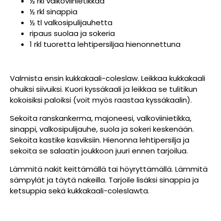
½ rkl valkoviinietikkaa
½ rkl sinappia
½ tl valkosipulijauhetta
ripaus suolaa ja sokeria
1 rkl tuoretta lehtipersiljaa hienonnettuna
Valmista ensin kukkakaali-coleslaw. Leikkaa kukkakaali
ohuiksi siivuiksi. Kuori kyssäkaali ja leikkaa se tulitikun
kokoisiksi paloiksi (voit myös raastaa kyssäkaalin).
Sekoita ranskankerma, majoneesi, valkoviinietikka,
sinappi, valkosipulijauhe, suola ja sokeri keskenään.
Sekoita kastike kasviksiin. Hienonna lehtipersilja ja
sekoita se salaatin joukkoon juuri ennen tarjoilua.
Lämmitä nakit keittämällä tai höyryttämällä. Lämmitä
sämpylät ja täytä nakeilla. Tarjoile lisäksi sinappia ja
ketsuppia sekä kukkakaali-coleslawta.