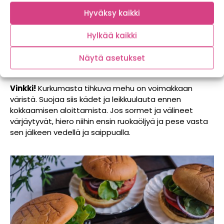
sämpylästä pumpulinpehmeän ja ilmavan.
Hyväksy kaikki
Mattapintaisessa sämpylässä on mukavasti
purutuntumaa, se pysyy koossa ja pitää kaikki
Hylkää kaikki
mehukkaan burgerin maut sisällään. Ah, mikä makean
bataatin, täyteläisen mustapavun, tuoreiden
Näytä asetukset
vihanneksien ja kirpeän kurkumamajoneesin
taivaallinen liitto!
Vinkki!
Kurkumasta tihkuva mehu on voimakkaan
väristä. Suojaa siis kädet ja leikkuulauta ennen
kokkaamisen aloittamista. Jos sormet ja välineet
värjäytyvät, hiero niihin ensin ruokaöljyä ja pese vasta
sen jälkeen vedellä ja saippualla.