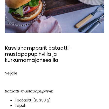
Kasvishampparit bataatti-
mustapapupihvillä ja
kurkumamajoneesilla
Neljälle
Bataatti-mustapapupihvit:
1 bataatti (n. 350 g)
1 sipuli