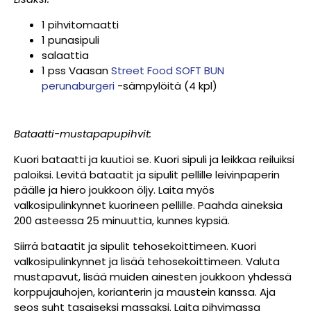
1 pihvitomaatti
1 punasipuli
salaattia
1 pss Vaasan
Street Food SOFT BUN
perunaburgeri
-sämpylöitä (4 kpl)
Bataatti-mustapapupihvit:
Kuori bataatti ja kuutioi se. Kuori sipuli ja leikkaa reiluiksi
paloiksi. Levitä bataatit ja sipulit pellille leivinpaperin
päälle ja hiero joukkoon öljy. Laita myös
valkosipulinkynnet kuorineen pellille. Paahda aineksia
200 asteessa 25 minuuttia, kunnes kypsiä.
Siirrä bataatit ja sipulit tehosekoittimeen. Kuori
valkosipulinkynnet ja lisää tehosekoittimeen. Valuta
mustapavut, lisää muiden ainesten joukkoon yhdessä
korppujauhojen, korianterin ja maustein kanssa. Aja
seos suht tasaiseksi massaksi. Laita pihvimassa