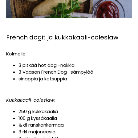
French dogit ja kukkakaali-coleslaw
Kolmelle
3 pitkää hot dog -nakkia
3 Vaasan French Dog -sämpylää
sinappia ja ketsuppia
Kukkakaali-coleslaw:
250 g kukkakaalia
100 g kyssäkaalia
½ dl ranskankermaa
3 rkl majoneesia