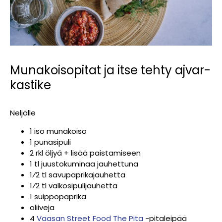
Munakoisopitat ja itse tehty ajvar-
kastike
Neljälle
1 iso munakoiso
1 punasipuli
2 rkl öljyä + lisää paistamiseen
1 tl juustokuminaa jauhettuna
1⁄2 tl savupaprikajauhetta
1⁄2 tl valkosipulijauhetta
1 suippopaprika
oliiveja
4
Vaasan Street Food The Pita
-pitaleipää