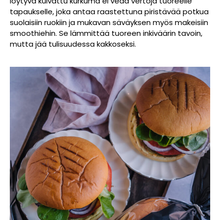
löytyvä kuivattu kurkuma ei vedä vertoja tuoreelle
tapaukselle, joka antaa raastettuna piristävää potkua
suolaisiin ruokiin ja mukavan säväyksen myös makeisiin
smoothiehin. Se lämmittää tuoreen inkiväärin tavoin,
mutta jää tulisuudessa kakkoseksi.