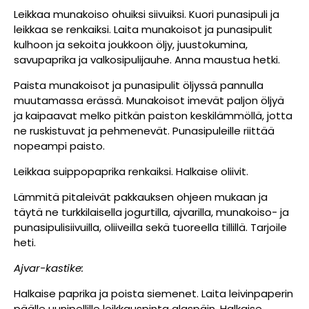
Leikkaa munakoiso ohuiksi siivuiksi. Kuori punasipuli ja
leikkaa se renkaiksi. Laita
munakoisot ja punasipulit
kulhoon ja sekoita joukkoon öljy, juustokumina,
savupaprika ja
valkosipulijauhe. Anna maustua hetki.
Paista munakoisot ja punasipulit öljyssä pannulla
muutamassa erässä. Munakoisot imevät
paljon öljyä
ja kaipaavat melko pitkän paiston keskilämmöllä, jotta
ne ruskistuvat ja
pehmenevät. Punasipuleille riittää
nopeampi paisto.
Leikkaa suippopaprika renkaiksi. Halkaise oliivit.
Lämmitä pitaleivät pakkauksen ohjeen mukaan ja
täytä ne turkkilaisella jogurtilla, ajvarilla,
munakoiso- ja
punasipulisiivuilla, oliiveilla sekä tuoreella tillillä. Tarjoile
heti.
Ajvar-kastike:
Halkaise paprika ja poista siemenet. Laita leivinpaperin
päälle uunipellille leikkauspinta
alaspäin. Halkaise