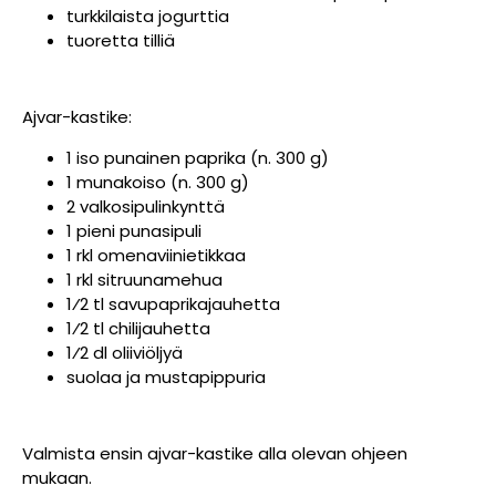
turkkilaista jogurttia
tuoretta tilliä
Ajvar-kastike:
1 iso punainen paprika (n. 300 g)
1 munakoiso (n. 300 g)
2 valkosipulinkynttä
1 pieni punasipuli
1 rkl omenaviinietikkaa
1 rkl sitruunamehua
1⁄2 tl savupaprikajauhetta
1⁄2 tl chilijauhetta
1⁄2 dl oliiviöljyä
suolaa ja mustapippuria
Valmista ensin ajvar-kastike alla olevan ohjeen
mukaan.