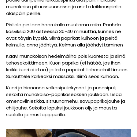
munakoiso pituussuunnassa ja aseta leikkauspinta
alaspäin pellille.
Pistele pintaan haarukalla muutama reikä. Paahda
kasviksia 200 asteessa 30-40 minuuttia,
kunnes ne
ovat täysin kypsiä. Siirrä paprikat kulhoon ja peitä
kelmulla, anna jäähtyä. Kelmun
alla jäähdyttäminen
Kaavi munakoison hedelmäliha pois kuoresta ja siirrä
tehosekoittimeen. Kuori paprika (ei
hätää, jos ihan
kaikki kuori ei irtoa) ja laita paprikat tehosekoittimeen.
Surauttele karkeaksi
massaksi. Siirrä seos kulhoon.
Kuori ja hienonna valkosipulinkynnet ja punasipuli,
sekoita munakoiso-paprikaseoksen
joukkoon. Lisää
omenaviinietikka, sitruunamehu, savupaprikajauhe ja
chilijauhe. Sekoita
lopuksi joukkoon öljy ja mausta
suolalla ja mustapippurilla.