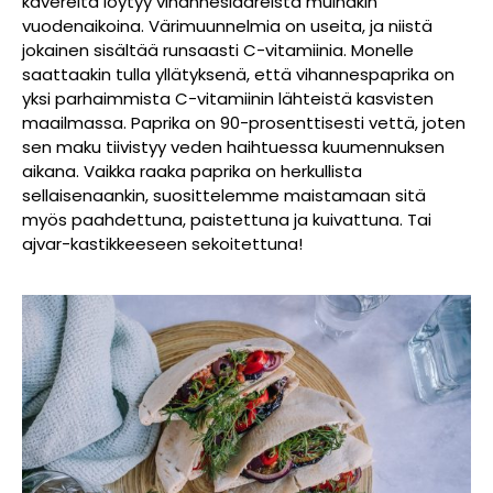
kavereita löytyy vihanneslaareista muinakin
vuodenaikoina. Värimuunnelmia on useita, ja niistä
jokainen sisältää runsaasti C-vitamiinia. Monelle
saattaakin tulla yllätyksenä, että vihannespaprika on
yksi parhaimmista C-vitamiinin lähteistä kasvisten
maailmassa. Paprika on 90-prosenttisesti vettä, joten
sen maku tiivistyy veden haihtuessa kuumennuksen
aikana. Vaikka raaka paprika on herkullista
sellaisenaankin, suosittelemme maistamaan sitä
myös paahdettuna, paistettuna ja kuivattuna. Tai
ajvar-kastikkeeseen sekoitettuna!