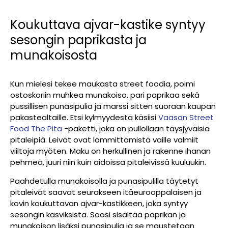
Koukuttava ajvar-kastike syntyy
sesongin paprikasta ja
munakoisosta
Kun mielesi tekee maukasta street foodia, poimi
ostoskoriin muhkea munakoiso, pari paprikaa sekä
pussillisen punasipulia ja marssi sitten suoraan kaupan
pakastealtaille. Etsi kylmyydestä käsiisi
Vaasan Street
Food The Pita
-paketti, joka on pullollaan täysjyväisiä
pitaleipiä. Leivät ovat lämmittämistä vaille valmiit
viiltoja myöten. Maku on herkullinen ja rakenne ihanan
pehmeä, juuri niin kuin aidoissa pitaleivissä kuuluukin.
Paahdetulla munakoisolla ja punasipulilla täytetyt
pitaleivät saavat seurakseen itäeurooppalaisen ja
kovin koukuttavan ajvar-kastikkeen, joka syntyy
sesongin kasviksista. Soosi sisältää paprikan ja
munakoison lisäksi punasipulia ja se maustetaan