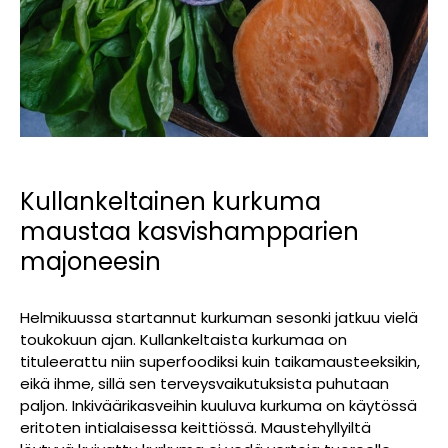
Kullankeltainen kurkuma
maustaa kasvishampparien
majoneesin
Helmikuussa startannut kurkuman sesonki jatkuu vielä
toukokuun ajan. Kullankeltaista kurkumaa on
tituleerattu niin superfoodiksi kuin taikamausteeksikin,
eikä ihme, sillä sen terveysvaikutuksista puhutaan
paljon. Inkiväärikasveihin kuuluva kurkuma on käytössä
eritoten intialaisessa keittiössä. Maustehyllyiltä