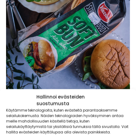
Hallinnoi evästeiden
suostumusta
Tällä kertaa kurkuma pääsee pehmeän
Käytämme teknologioita, kuten evästeitä parantaaksemme
perunasämpylän väliin yhdessä bataatista ja
selailukokemusta. Näiden teknologioiden hyväksyminen antaa
mustapavuista taputeltujen kasvispihvien kanssa.
meille mahdollisuuden käsitellä tietoja, kuten
Vaasan Soft Bun perunaburgerit
on leivottu aidon
selailukäyttäytymistä tai yksilöllisiä tunnuksia tällä sivustolla. Voit
amerikkalaisen reseptin mukaan. Peruna tekee
hallita evästeiden käyttölupaa alla olevista painikkeista.