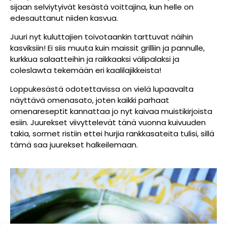
sijaan selviytyivät kesästä voittajina, kun helle on
edesauttanut niiden kasvua.
Juuri nyt kuluttajien toivotaankin tarttuvat näihin
kasviksiin! Ei siis muuta kuin maissit grilliin ja pannulle,
kurkkua salaatteihin ja raikkaaksi välipalaksi ja
coleslawta tekemään eri kaalilajikkeista!
Loppukesästä odotettavissa on vielä lupaavalta
näyttävä omenasato, joten kaikki parhaat
omenareseptit kannattaa jo nyt kaivaa muistikirjoista
esiin. Juurekset viivyttelevät tänä vuonna kuivuuden
takia, sormet ristiin ettei hurjia rankkasateita tulisi, sillä
tämä saa juurekset halkeilemaan.