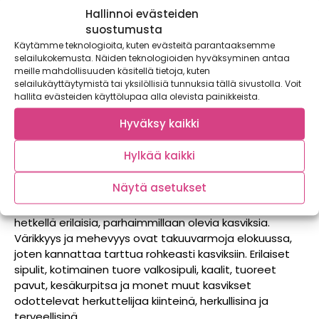
Hallinnoi evästeiden
suostumusta
Käytämme teknologioita, kuten evästeitä parantaaksemme
selailukokemusta. Näiden teknologioiden hyväksyminen antaa
meille mahdollisuuden käsitellä tietoja, kuten
selailukäyttäytymistä tai yksilöllisiä tunnuksia tällä sivustolla. Voit
hallita evästeiden käyttölupaa alla olevista painikkeista.
Hyväksy kaikki
Hylkää kaikki
Nauti kasviksista juuri nyt
Näytä asetukset
Kaupan hevi-osastot suorastaan pursuavat tällä
hetkellä erilaisia, parhaimmillaan olevia kasviksia.
Värikkyys ja mehevyys ovat takuuvarmoja elokuussa,
joten kannattaa tarttua rohkeasti kasviksiin. Erilaiset
sipulit, kotimainen tuore valkosipuli, kaalit, tuoreet
pavut, kesäkurpitsa ja monet muut kasvikset
odottelevat herkuttelijaa kiinteinä, herkullisina ja
terveellisinä.