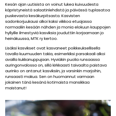
Kesän ajan uutisista on voinut lukea kuivuudesta
käpristyneistä salaatinlehdistä ja päivässä tuplasatoa
puskevasta kesäkurpitsasta. Kasvisten
sadonkorjuukausi alkoi kaksi viikkoa etuajassa
normaaliin kesään nähden ja monia elokuun kauppojen
hyllyille ilmestyviä kasviksia jouduttiin korjaamaan jo
heinäkuussa, MTK ry kertoo.
Lisäksi kasvikset ovat kasvaneet poikkeuksellisella
tavalla kuumuuden takia, esimerkiksi parsakaali alkoi
availla kukkanuppujaan. Hyviäkin puolia runsaassa
auringonvalossa on, sillä kirkkaasti taivaalta paistava
aurinko on antanut kasviksiin, ja varsinkin marjoihin,
runsaasti makua. Sen on huomannut varmaan
jokainen tänä kesänä kotimaista mansikkaa
maistanut!