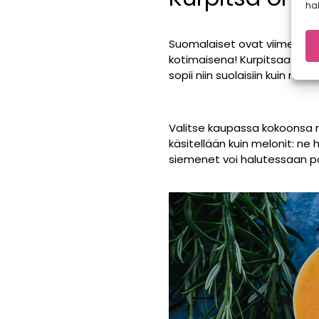
hal
Suomalaiset ovat viime vuosi
kotimaisena! Kurpitsaa on kau
sopii niin suolaisiin kuin mak
Valitse kaupassa kokoonsa nä
käsitellään kuin melonit: ne 
siemenet voi halutessaan pa