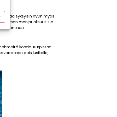
sitä saa syksyisin hyvin myös
t
n kasviksen monipuolisuus. Se
 ja leivontaan.
 pehmeitä kohtia. Kurpitsat
koverretaan pois lusikalla,