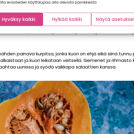
lita evästeiden käyttölupaa alla olevista painikkeista.
en aikana ihastuneet kurpitsaan siinä määrin, että nykyisin 
Hyväksy kaikki
Hylkää kaikki
Näytä asetukse
poissa monina eri lajikkeina, mutta yhteistä niille kaikille o
eisiinkin ruokiin, keittoihin, pastoihin, patoihin, paahdettavaksi
hden painava kurpitsa, jonka kuori on ehjä eikä siinä tunnu
halkaistaan ja kuori leikataan veitsellä. Siemenet ja rihmasto 
ahtaa uunissa ja syödä vaikkapa salaattien kanssa.