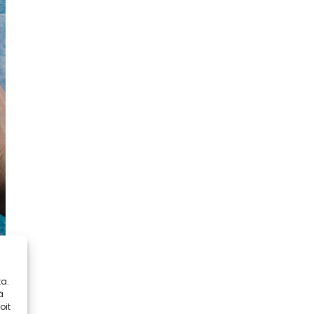
a.
ä
oit