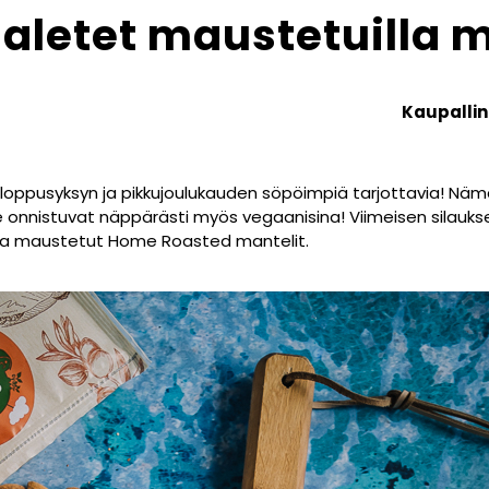
aletet maustetuilla m
Kaupallin
 loppusyksyn ja pikkujoulukauden söpöimpiä tarjottavia! Näm
 onnistuvat näppärästi myös vegaanisina! Viimeisen silaukse
ja maustetut Home Roasted mantelit.