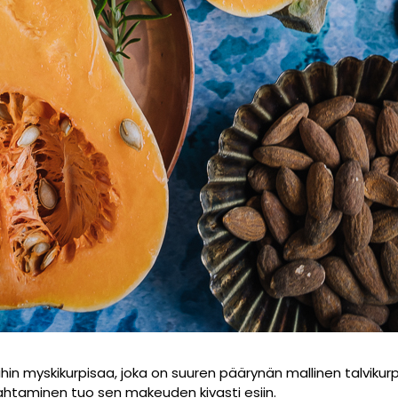
in myskikurpisaa, joka on suuren päärynän mallinen talvikur
htaminen tuo sen makeuden kivasti esiin.