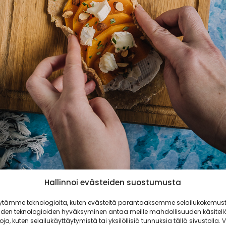
Hallinnoi evästeiden suostumusta
ytämme teknologioita, kuten evästeitä parantaaksemme selailukokemust
iden teknologioiden hyväksyminen antaa meille mahdollisuuden käsitell
monipuolinen vihannes
toja, kuten selailukäyttäytymistä tai yksilöllisiä tunnuksia tällä sivustolla. V