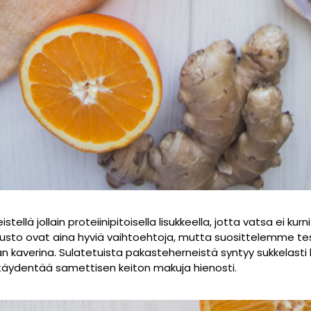
ellä jollain proteiinipitoisella lisukkeella, jotta vatsa ei kurni 
juusto ovat aina hyviä vaihtoehtoja, mutta suosittelemme
kaverina. Sulatetuista pakasteherneistä syntyy sukkelasti h
ka täydentää samettisen keiton makuja hienosti.