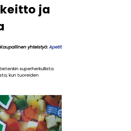
eitto ja
a
Kaupallinen yhteistyö:
Apetit
tietenkin superherkullista.
sta, kun tuoreiden