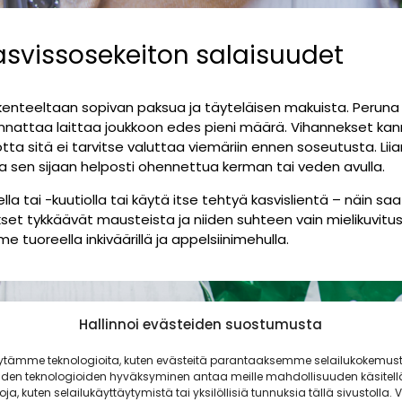
svissosekeiton salaisuudet
kenteeltaan sopivan paksua ja täyteläisen makuista. Perun
nnattaa laittaa joukkoon edes pieni määrä. Vihannekset kan
tta sitä ei tarvitse valuttaa viemäriin ennen soseutusta. Liia
a sen sijaan helposti ohennettua kerman tai veden avulla.
lla tai -kuutiolla tai käytä itse tehtyä kasvislientä – näin s
set tykkäävät mausteista ja niiden suhteen vain mielikuvitu
tuoreella inkiväärillä ja appelsiinimehulla.
Hallinnoi evästeiden suostumusta
ytämme teknologioita, kuten evästeitä parantaaksemme selailukokemust
iden teknologioiden hyväksyminen antaa meille mahdollisuuden käsitell
toja, kuten selailukäyttäytymistä tai yksilöllisiä tunnuksia tällä sivustolla. V