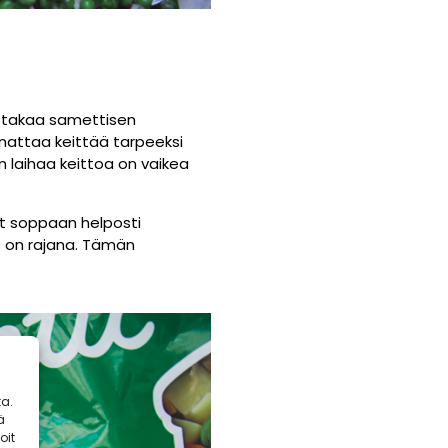
a takaa samettisen
nattaa keittää tarpeeksi
n laihaa keittoa on vaikea
aat soppaan helposti
s on rajana. Tämän
a.
ä
oit