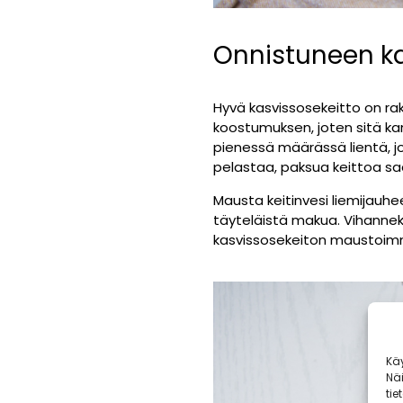
Onnistuneen ka
Hyvä kasvissosekeitto on ra
koostumuksen, joten sitä ka
pienessä määrässä lientä, jo
pelastaa, paksua keittoa sa
Mausta keitinvesi liemijauhee
täyteläistä makua. Vihannek
kasvissosekeiton maustoimme 
Kä
Nä
tie