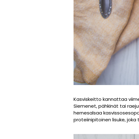
Kasviskeitto kannattaa viimeist
Siemenet, pähkinät tai rae
hernesalsaa kasvissosesopan 
proteiinipitoinen lisuke, jo