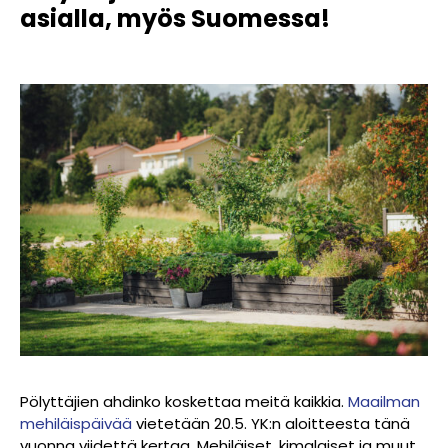
asialla, myös Suomessa!
Pölyttäjien ahdinko koskettaa meitä kaikkia.
Maailman
mehiläispäivää
vietetään 20.5. YK:n aloitteesta tänä
vuonna viidettä kertaa. Mehiläiset, kimalaiset ja muut