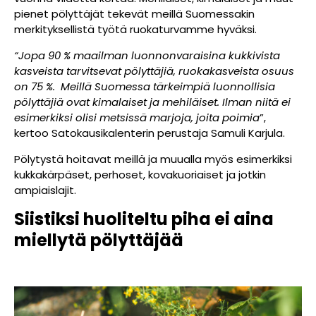
pienet pölyttäjät tekevät meillä Suomessakin
merkityksellistä työtä ruokaturvamme hyväksi.
“Jopa 90 % maailman luonnonvaraisina kukkivista
kasveista tarvitsevat pölyttäjiä, ruokakasveista osuus
on 75 %. Meillä Suomessa tärkeimpiä luonnollisia
pölyttäjiä ovat kimalaiset ja mehiläiset. Ilman niitä ei
esimerkiksi olisi metsissä marjoja, joita poimia
”,
kertoo Satokausikalenterin perustaja Samuli Karjula.
Pölytystä hoitavat meillä ja muualla myös esimerkiksi
kukkakärpäset, perhoset, kovakuoriaiset ja jotkin
ampiaislajit.
Siistiksi huoliteltu piha ei aina
miellytä pölyttäjää