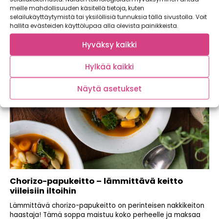
meille mahdollisuuden käsitellä tietoja, kuten
Lue myös nämä:
selailukäyttäytymistä tai yksilöllisiä tunnuksia tällä sivustolla. Voit
hallita evästeiden käyttölupaa alla olevista painikkeista.
Hyväksy kaikki
Hylkää kaikki
Näytä asetukset
Chorizo-papukeitto – lämmittävä keitto
viileisiin iltoihin
Lämmittävä chorizo-papukeitto on perinteisen nakkikeiton
haastaja! Tämä soppa maistuu koko perheelle ja maksaa