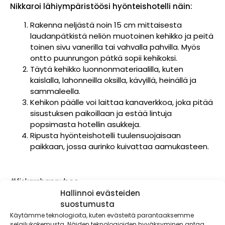
Nikkaroi lähiympäristöösi hyönteishotelli näin:
Rakenna neljästä noin 15 cm mittaisesta
laudanpätkistä neliön muotoinen kehikko ja peitä
toinen sivu vanerilla tai vahvalla pahvilla. Myös
ontto puunrungon pätkä sopii kehikoksi.
Täytä kehikko luonnonmateriaalilla, kuten
kaislalla, lahonneilla oksilla, kävyillä, heinällä ja
sammaleella.
Kehikon päälle voi laittaa kanaverkkoa, joka pitää
sisustuksen paikoillaan ja estää lintuja
popsimasta hotellin asukkeja.
Ripusta hyönteishotelli tuulensuojaisaan
paikkaan, jossa aurinko kuivattaa aamukasteen.
#fiskarshappybee
Hallinnoi evästeiden
suostumusta
Käytämme teknologioita, kuten evästeitä parantaaksemme
selailukokemusta. Näiden teknologioiden hyväksyminen antaa