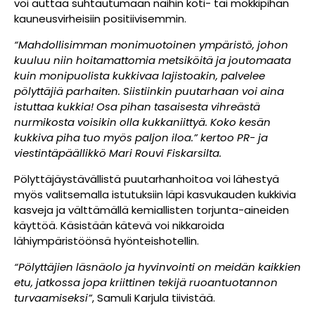
voi auttaa suhtautumaan näihin koti- tai mökkipihan
kauneusvirheisiin positiivisemmin.
“Mahdollisimman monimuotoinen ympäristö, johon
kuuluu niin hoitamattomia metsiköitä ja joutomaata
kuin monipuolista kukkivaa lajistoakin, palvelee
pölyttäjiä parhaiten. Siistiinkin puutarhaan voi aina
istuttaa kukkia! Osa pihan tasaisesta vihreästä
nurmikosta voisikin olla kukkaniittyä. Koko kesän
kukkiva piha tuo myös paljon iloa.” kertoo PR- ja
viestintäpäällikkö Mari Rouvi Fiskarsilta.
Pölyttäjäystävällistä puutarhanhoitoa voi lähestyä
myös valitsemalla istutuksiin läpi kasvukauden kukkivia
kasveja ja välttämällä kemiallisten torjunta-aineiden
käyttöä. Käsistään kätevä voi nikkaroida
lähiympäristöönsä hyönteishotellin.
“Pölyttäjien läsnäolo ja hyvinvointi on meidän kaikkien
etu, jatkossa jopa kriittinen tekijä ruoantuotannon
turvaamiseksi”
, Samuli Karjula tiivistää.