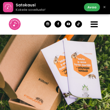
Satokausi
×
Avaa
Kokeile sovellusta!