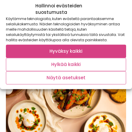
Hallinnoi evästeiden
suostumusta
Käytämme teknologioita, kuten evästeitä parantaaksemme
selailukokemusta. Näiden teknologioiden hyväksyminen antaa
Chorizo-papukeitto – lämmittävä keitto
meille mahdollisuuden käsitellä tietoja, kuten
viileisiin iltoihin
selailukäyttäytymistä tai yksilöllisiä tunnuksia tällä sivustolla. Voit
hallita evästeiden käyttölupaa alla olevista painikkeista.
Lämmittävä chorizo-papukeitto on perinteisen nakkikeiton
haastaja! Tämä soppa maistuu koko perheelle ja maksaa
Hyväksy kaikki
alle...
Hylkää kaikki
Näytä asetukset