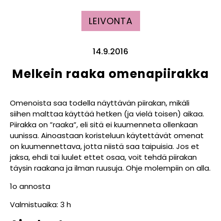
LEIVONTA
14.9.2016
Melkein raaka omenapiirakka
Omenoista saa todella näyttävän piirakan, mikäli
siihen malttaa käyttää hetken (ja vielä toisen) aikaa.
Piirakka on ”raaka”, eli sitä ei kuumenneta ollenkaan
uunissa. Ainoastaan koristeluun käytettävät omenat
on kuumennettava, jotta niistä saa taipuisia. Jos et
jaksa, ehdi tai luulet ettet osaa, voit tehdä piirakan
täysin raakana ja ilman ruusuja. Ohje molempiin on alla.
1o annosta
Valmistuaika: 3 h