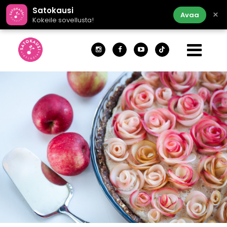
Satokausi
×
Avaa
Kokeile sovellusta!