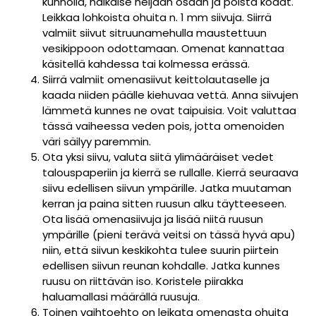
kunnolla, halkaise neljään osaan ja poista kodat.
Leikkaa lohkoista ohuita n. 1 mm siivuja. Siirrä
valmiit siivut sitruunamehulla maustettuun
vesikippoon odottamaan. Omenat kannattaa
käsitellä kahdessa tai kolmessa erässä.
Siirrä valmiit omenasiivut keittolautaselle ja
kaada niiden päälle kiehuvaa vettä. Anna siivujen
lämmetä kunnes ne ovat taipuisia. Voit valuttaa
tässä vaiheessa veden pois, jotta omenoiden
väri säilyy paremmin.
Ota yksi siivu, valuta siitä ylimääräiset vedet
talouspaperiin ja kierrä se rullalle. Kierrä seuraava
siivu edellisen siivun ympärille. Jatka muutaman
kerran ja paina sitten ruusun alku täytteeseen.
Ota lisää omenasiivuja ja lisää niitä ruusun
ympärille (pieni terävä veitsi on tässä hyvä apu)
niin, että siivun keskikohta tulee suurin piirtein
edellisen siivun reunan kohdalle. Jatka kunnes
ruusu on riittävän iso. Koristele piirakka
haluamallasi määrällä ruusuja.
Toinen vaihtoehto on leikata omenasta ohuita