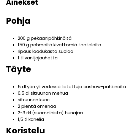
Ainekset
Pohja
200 g pekaanipähkinöitä
150 g pehmeitä kivettömiä taateleita
ripaus laadukasta suolaa
1 tl vaniljajauhetta
Täyte
5 dl yön yli vedessä liotettuja cashew-pähkinöitä
0,5 dl sitruunan mehua
sitruunan kuori
2 pientä omenaa
2-3 rkl (suomalaista) hunajaa
1,5 tl kanelia
Koristelu