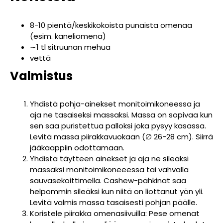
8-10 pientä/keskikokoista punaista omenaa
(esim. kaneliomena)
∼1 tl sitruunan mehua
vettä
Valmistus
Yhdistä pohja-ainekset monitoimikoneessa ja
aja ne tasaiseksi massaksi. Massa on sopivaa kun
sen saa puristettua palloksi joka pysyy kasassa.
Levitä massa piirakkavuokaan (∅ 26-28 cm). Siirrä
jääkaappiin odottamaan.
Yhdistä täytteen ainekset ja aja ne sileäksi
massaksi monitoimikoneeessa tai vahvalla
sauvasekoittimella. Cashew-pähkinät saa
helpommin sileäksi kun niitä on liottanut yön yli.
Levitä valmis massa tasaisesti pohjan päälle.
Koristele piirakka omenasiivuilla: Pese omenat