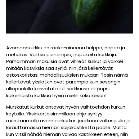
Avomaankurkku on raaka-aineena helppo, nopea ja
mehukas. Valitse pienempiä, napakoita kurkkuja.
Parhaimman makuisia ovat vihreät kurkut ja vaikkei
mitään kasviksia saa syrjiä, niin jätä kellertävät
ostoskoristasi mahdollisuuksien mukaan. Tosin nämä
kellertävät yksilötkin ovat parempia kuin sesongin
ulkopuolella kasvatatetut serkkunsa eli popsi
kaikenlaista kurkkua hyvin mielin koko kesän!
Murskatut kurkut antavat hyvän vaihtoehdon kurkun
käytölle. Yksinkertaisimmillaan ohje syntyy
murskaamalla avomaankurkun joukkoon valkosipulia ja
lorauttamassa hieman soijakastiketta päälle. Mutta
kun viitsii nähdä hieman vaivaa kastikkeen eteen, niin