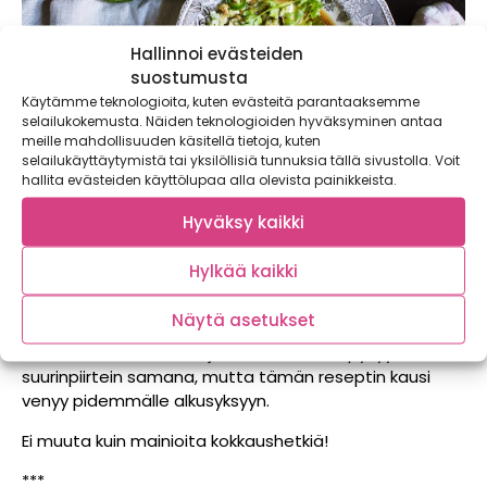
Hallinnoi evästeiden
suostumusta
Käytämme teknologioita, kuten evästeitä parantaaksemme
selailukokemusta. Näiden teknologioiden hyväksyminen antaa
meille mahdollisuuden käsitellä tietoja, kuten
selailukäyttäytymistä tai yksilöllisiä tunnuksia tällä sivustolla. Voit
hallita evästeiden käyttölupaa alla olevista painikkeista.
Hyväksy kaikki
Kokeile reseptiä pikapuolin, sillä kurkku on sesongissa
Hylkää kaikki
kesän ajan. Myöhemmin kesällä voit kokeilla korvata
kurkku hieman kuullotetulla kesäkurpitsalla, joka
Näytä asetukset
suorastaan imee kaikki ihanat maut itseensä!
Annoksen värimaailma ja makumaailma pysyy
suurinpiirtein samana, mutta tämän reseptin kausi
venyy pidemmälle alkusyksyyn.
Ei muuta kuin mainioita kokkaushetkiä!
***