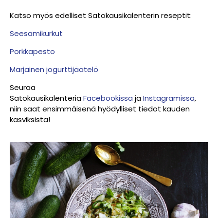
Katso myös edelliset Satokausikalenterin reseptit:
Seesamikurkut
Porkkapesto
Marjainen jogurttijäätelö
Seuraa
Satokausikalenteria
Facebookissa
ja
Instagramissa
,
niin saat ensimmäisenä hyödylliset tiedot kauden
kasviksista!