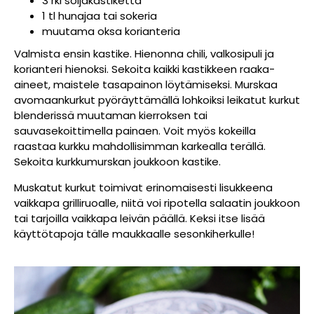
3 rkl soijakastiketta
1 tl hunajaa tai sokeria
muutama oksa korianteria
Valmista ensin kastike. Hienonna chili, valkosipuli ja
korianteri hienoksi. Sekoita kaikki kastikkeen raaka-
aineet, maistele tasapainon löytämiseksi. Murskaa
avomaankurkut pyöräyttämällä lohkoiksi leikatut kurkut
blenderissä muutaman kierroksen tai
sauvasekoittimella painaen. Voit myös kokeilla
raastaa kurkku mahdollisimman karkealla terällä.
Sekoita kurkkumurskan joukkoon kastike.
Muskatut kurkut toimivat erinomaisesti lisukkeena
vaikkapa grilliruoalle, niitä voi ripotella salaatin joukkoon
tai tarjoilla vaikkapa leivän päällä. Keksi itse lisää
käyttötapoja tälle maukkaalle sesonkiherkulle!