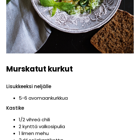
Murskatut kurkut
Lisukkeeksi neljälle
5-6 avomaankurkkua
Kastike
1/2 vihreä chili
2 kynttä valkosipulia
1 limen mehu