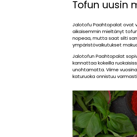
Tofun uusin 
Jalotofu Paahtopalat ovat va
aikaisemmin mieltänyt tofun 
nopeaa, mutta saat silti sam
ympäristövaikutukset mak
Jalotofun Paahtopalat sopiv
kannattaa kokeilla ruokaisis
unohtamatta. Viime vuosina k
katuruoka onnistuu varmasti