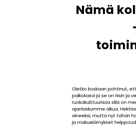
Nämä kol
toimi
Oletko koskaan pohtinut, et
palkokasvi ja se on riisin 
ruokakulttuurissa sillä on m
ajanlaskumme alkua. Hektis
aineeksi, mutta nyt tähän 
ja makuelämykset helppoudel