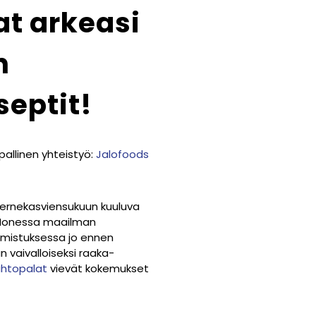
t arkeasi
n
eptit!
pallinen yhteistyö:
Jalofoods
hernekasviensukuun kuuluva
. Monessa maailman
almistuksessa jo ennen
vaivalloiseksi raaka-
ahtopalat
vievät kokemukset