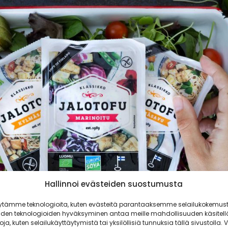
Hallinnoi evästeiden suostumusta
ytämme teknologioita, kuten evästeitä parantaaksemme selailukokemust
iden teknologioiden hyväksyminen antaa meille mahdollisuuden käsitell
toja, kuten selailukäyttäytymistä tai yksilöllisiä tunnuksia tällä sivustolla. V