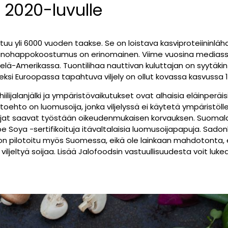
i 2020-luvulle
ottuu yli 6000 vuoden taakse. Se on loistava kasviproteiininlä
minohappokoostumus on erinomainen. Viime vuosina mediassa
Etelä-Amerikassa. Tuontilihaa nauttivan kuluttajan on syytäkin
neksi Euroopassa tapahtuva viljely on ollut kovassa kasvussa 
ilijalanjälki ja ympäristövaikutukset ovat alhaisia eläinperäisi
htoehto on luomusoija, jonka viljelyssä ei käytetä ympäristölle 
jat saavat työstään oikeudenmukaisen korvauksen. Suomal
 Soya -sertifikoituja itävaltalaisia luomusoijapapuja. Sado
a on pilotoitu myös Suomessa, eikä ole lainkaan mahdotonta,
jeltyä soijaa. Lisää Jalofoodsin vastuullisuudesta voit luk