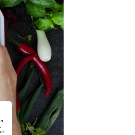
a.
ä
oit