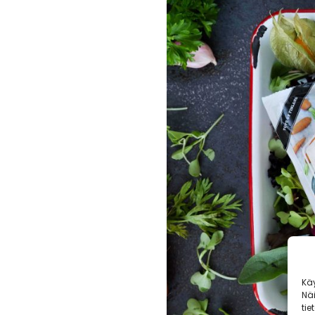
Kä
Nä
tie