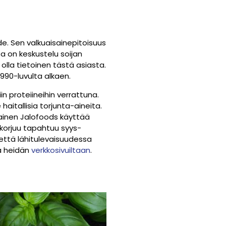
hde. Sen valkuaisainepitoisuus
 on keskustelu soijan
 olla tietoinen tästä asiasta.
1990-luvulta alkaen.
in proteiineihin verrattuna.
haitallisia torjunta-aineita.
ainen Jalofoods käyttää
nkorjuu tapahtuu syys-
 että lähitulevaisuudessa
ea heidän
verkkosivuiltaan
.