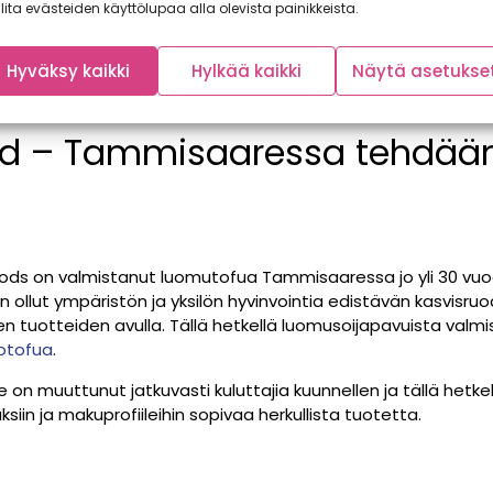
lita evästeiden käyttölupaa alla olevista painikkeista.
Hyväksy kaikki
Hylkää kaikki
Näytä asetukse
and – Tammisaaressa tehdää
foods on valmistanut luomutofua Tammisaaressa jo yli 30 vuo
 ollut ympäristön ja yksilön hyvinvointia edistävän kasvisru
 tuotteiden avulla. Tällä hetkellä luomusoijapavuista valmis
otofua
.
on muuttunut jatkuvasti kuluttajia kuunnellen ja tällä hetkel
siin ja makuprofiileihin sopivaa herkullista tuotetta.