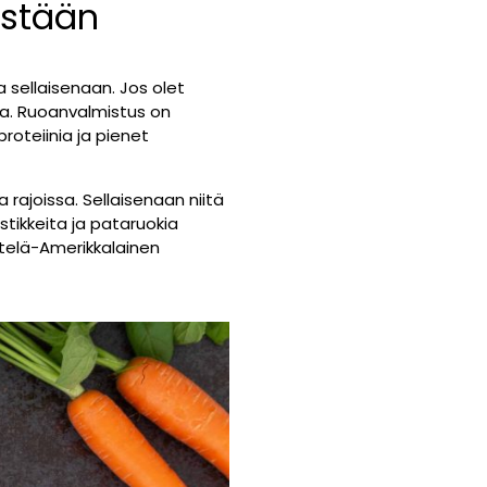
estään
a sellaisenaan. Jos olet
laa. Ruoanvalmistus on
roteiinia ja pienet
rajoissa. Sellaisenaan niitä
stikkeita ja pataruokia
Etelä-Amerikkalainen