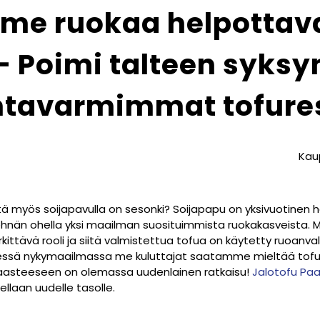
me ruokaa helpottava
– Poimi talteen syksy
ntavarmimmat tofures
Kau
tä myös soijapavulla on sesonki? Soijapapu on yksivuotinen 
ja vehnän ohella yksi maailman suosituimmista ruokakasveista
erkittävä rooli ja siitä valmistettua tofua on käytetty ruoanv
essä nykymaailmassa me kuluttajat saatamme mieltää tofun 
haasteeseen on olemassa uudenlainen ratkaisu!
Jalotofu Pa
laan uudelle tasolle.