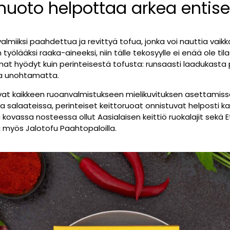
muoto helpottaa arkea entis
lmiiksi paahdettua ja revittyä tofua, jonka voi nauttia vaikk
työlääksi raaka-aineeksi, niin tälle tekosyylle ei enää ole ti
at hyödyt kuin perinteisestä tofusta: runsaasti laadukasta p
ua unohtamatta.
at kaikkeen ruoanvalmistukseen mielikuvituksen asettamissa 
sa salaateissa, perinteiset keittoruoat onnistuvat helposti ka
ovassa nosteessa ollut Aasialaisen keittiö ruokalajit sekä 
 myös Jalotofu Paahtopaloilla.