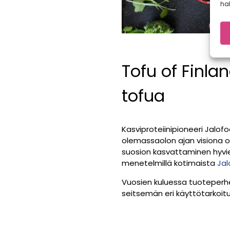
hal
Tofu of Finl
tofua
Kasviproteiinipioneeri Jalo
olemassaolon ajan visiona on
suosion kasvattaminen hyvien
menetelmillä kotimaista
Jal
Vuosien kuluessa tuoteperhe 
seitsemän eri käyttötarkoituk