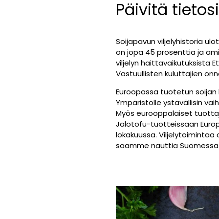
Päivitä tietos
Soijapavun viljelyhistoria ul
on jopa 45 prosenttia ja a
viljelyn haittavaikutuksista 
Vastuullisten kuluttajien on
Euroopassa tuotetun soijan hi
Ympäristölle ystävällisin vai
Myös eurooppalaiset tuotta
Jalotofu-tuotteissaan Europe
lokakuussa. Viljelytoiminta
saamme nauttia Suomessa vil