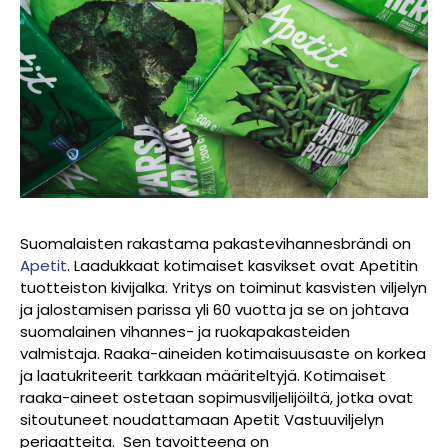
Suomalaisten rakastama pakastevihannesbrändi on
Apetit
. Laadukkaat kotimaiset kasvikset ovat Apetitin
tuotteiston kivijalka. Yritys on toiminut kasvisten viljelyn
ja jalostamisen parissa yli 60 vuotta ja se on johtava
suomalainen vihannes- ja ruokapakasteiden
valmistaja. Raaka-aineiden kotimaisuusaste on korkea
ja laatukriteerit tarkkaan määriteltyjä. Kotimaiset
raaka-aineet ostetaan sopimusviljelijöiltä, jotka ovat
sitoutuneet noudattamaan Apetit Vastuuviljelyn
periaatteita. Sen tavoitteena on