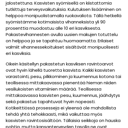
jalostettuna. Kasvisten syömisellä on kiistattomia
tutkittuja terveysvaikutuksia. Kulutuksen lisääminen on
helppoa monipuolistamalla ruokavaliota. Tällä hetkellä
syömistämme kotimaisista vihanneksista yli 90
prosenttia muodostuu alle 10 eri kasviksesta.
Pakastevihannesten avulla uusien makujen totuttelu
on helppoa ja se tapahtuu huomaamatta. Erilaiset
valmiit vihannessekoitukset sisältävät monipuolisesti
eri kasviksia.
Oikein käsitellyn pakastetun kasviksen ravintoarvot
ovat hyvin lähellä tuoretta kasvista. Kaikki kasvisten
varastointi, pesu, pilkkominen ja kuumennus kotona tai
teollisessa mittakaavassa pienentää hieman niiden
vesiliukoisten vitamiinien määrää. Teollisessa
mittakaavassa kasvisten pesu, kuumennus, jäähdytys
sekä pakastus tapahtuvat hyvin nopeasti.
Kotikeittiössä prosesseja ei yleensä ole mahdollista
tehdä yhtä tehokkaasti, mikä vaikuttaa myös
kasvisten ravintosisältöön. Tällaisia seikkoja on hauska
pohtia, mutta kansanterveyden tasolla ne ovat