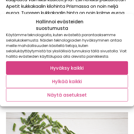
Apetit kukkakaalin kilohinta Prismassa on noin neljä
euroa. Tuoreen kukkakaalin hinta on noin kolme euroa
kilolta. Kukkakaalin tai parsakaalin massasta menee
Hallinnoi evästeiden
helposti biojätteeseen jopa 30 prosenttia, joten
suostumusta
todellinen kilohinta on korkeampi. Tuore kukkakaali
Käytämme teknologioita, kuten evästeitä parantaaksemme
painaa yleensä 350 grammasta aina yhteen kiloon,
selailukokemusta. Näiden teknologioiden hyväksyminen antaa
joten sen käyttäminen kerralla on harvoin mahdollista.
meille mahdollisuuden käsitellä tietoja, kuten
selailukäyttäytymistä tai yksilöllisiä tunnuksia tällä sivustolla. Voit
Tähän aikaan vuodesta ostettu kukkakaali voi
hallita evästeiden käyttölupaa alla olevista painikkeista.
muutenkin olla nahistunutta tai valmiiksi
heikkolaatuista, joten tämä riski lisää myös hävikkiä.
Hyväksy kaikki
Pakastevihannespussista oikean annoskoon
ottaminen on kätevää ja loppuosan voi aina laittaa
Hylkää kaikki
uudestaan pakastimeen. Ostamalla
pakastevihanneksia, maksat ainoastaan siitä osasta
Näytä asetukset
kasvista jonka syöt.