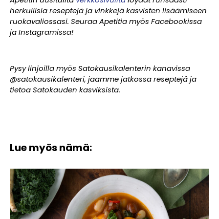
herkullisia reseptejä ja vinkkejä kasvisten lisäämiseen
ruokavaliossasi. Seuraa Apetitia my
ös Facebookissa
ja Instagramissa!
Pysy linjoilla my
ös Satokausikalenterin kanavissa
@satokausikalenteri, jaamme jatkossa reseptejä ja
tietoa Satokauden kasviksista.
Lue myös nämä: