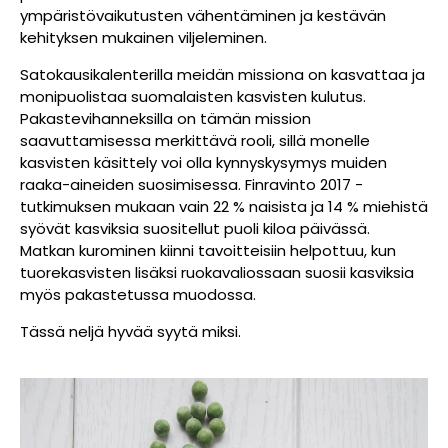
ympäristövaikutusten vähentäminen ja kestävän
kehityksen mukainen viljeleminen.
Satokausikalenterilla meidän missiona on kasvattaa ja
monipuolistaa suomalaisten kasvisten kulutus.
Pakastevihanneksilla on tämän mission
saavuttamisessa merkittävä rooli, sillä monelle
kasvisten käsittely voi olla kynnyskysymys muiden
raaka-aineiden suosimisessa. Finravinto 2017 -
tutkimuksen mukaan vain 22 % naisista ja 14 % miehistä
syövät kasviksia suositellut puoli kiloa päivässä.
Matkan kurominen kiinni tavoitteisiin helpottuu, kun
tuorekasvisten lisäksi ruokavaliossaan suosii kasviksia
myös pakastetussa muodossa.
Tässä neljä hyvää syytä miksi.