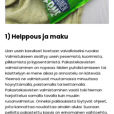
1) Helppous ja maku
Liian usein kasvikset koetaan vaivalloiseksi ruoaksi.
Valmistukseen sisältyy usein pesemistä, kuorimista,
pilkkomista ja kypsentämistä. Pakastekasvisten
valmistaminen on nopeaa. Niiden puhdistamiseen tai
käsittelyyn ei mene aikaa ja annostelu on kätevää.
Yleensä ne valmistuvat muutamassa minuutissa
höyryttämällä, paistamalla tai keittämällä.
Pakastekasvisten valmistaminen vaatii toki hieman
harjoittelua samalla tavalla kuin muukin
ruoanvalmistus. Onneksi pakkauksista löytyvät ohjeet,
joita kannattaa noudattaa ainakin aluksi. Suoraan
pellolta pakastettu kasvis on erinomainen vaihtoehto,