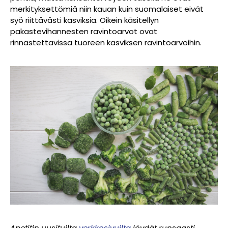
merkityksettömiä niin kauan kuin suomalaiset eivät
syö riittävästi kasviksia. Oikein käsitellyn
pakastevihannesten ravintoarvot ovat
rinnastettavissa tuoreen kasviksen ravintoarvoihin.
Apetitin uusituilta
verkkosivuilta
l
öydät runsaasti