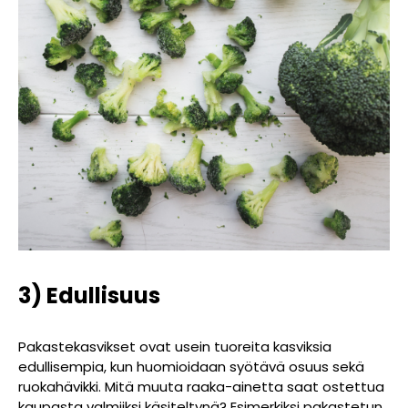
3) Edullisuus
Pakastekasvikset ovat usein tuoreita kasviksia
edullisempia, kun huomioidaan syötävä osuus sekä
ruokahävikki. Mitä muuta raaka-ainetta saat ostettua
kaupasta valmiiksi käsiteltynä? Esimerkiksi pakastetun