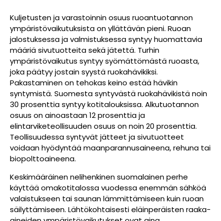
Kuljetusten ja varastoinnin osuus ruoantuotannon
ympäristövaikutuksista on yllättävän pieni. Ruoan
jalostuksessa ja valmistuksessa syntyy huomattavia
määriä sivutuotteita sekä jätettä. Turhin
ympäristövaikutus syntyy syömättömästä ruoasta,
joka päätyy jostain syystä ruokahävikiksi.
Pakastaminen on tehokas keino estää hävikin
syntymistä. Suomesta syntyvästä ruokahävikistä noin
30 prosenttia syntyy kotitalouksissa. Alkutuotannon
osuus on ainoastaan 12 prosenttia ja
elintarviketeollisuuden osuus on noin 20 prosenttia.
Teollisuudessa syntyvät jätteet ja sivutuotteet
voidaan hyödyntää maanparannusaineena, rehuna tai
biopolttoaineena.
Keskimääräinen nelihenkinen suomalainen perhe
käyttää omakotitalossa vuodessa enemmän sähköä
valaistukseen tai saunan lämmittämiseen kuin ruoan
säilyttämiseen. Lähtökohtaisesti eläinperäisten raaka-
aineiden ympäristövaikutukset ovat aina