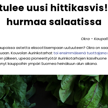
tulee uusi hittikasvis
hurmaa salaatissa
Okra – Kaupall
aupoissa astetta eksoottisempaan uutuuteen? Okra on saan
tuaan. Kouvolan Aurinkotarhat
toi ensimmäisenä tuottajana m
 jälkeen, upeaa pioneerityötä! Aurinkotarhojen kasvihuone 
tynyt kauppoihin ympäri Suomea heinäkuun alun aikana.