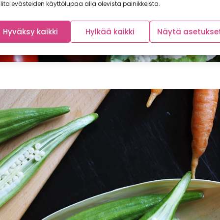
lita evästeiden käyttölupaa alla olevista painikkeista.
Hyväksy kaikki
Hylkää kaikki
Näytä asetukse