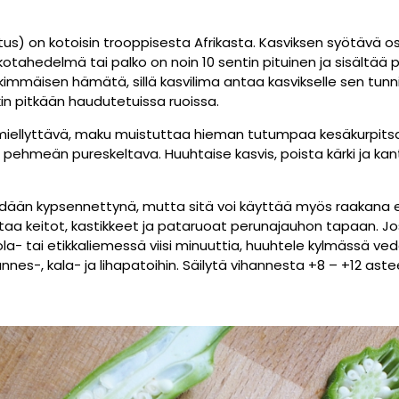
s) on kotoisin trooppisesta Afrikasta. Kasviksen syötävä o
tahedelmä tai palko on noin 10 sentin pituinen ja sisältää p
lkimmäisen hämätä, sillä kasvilima antaa kasvikselle sen tu
n pitkään haudutetuissa ruoissa.
miellyttävä, maku muistuttaa hieman tutumpaa kesäkurpits
ä pehmeän pureskeltava. Huuhtaise kasvis, poista kärki ja ka
yödään kypsennettynä, mutta sitä voi käyttää myös raakana e
a keitot, kastikkeet ja pataruoat perunajauhon tapaan. Jos
la- tai etikkaliemessä viisi minuuttia, huuhtele kylmässä ve
hannes-, kala- ja lihapatoihin. Säilytä vihannesta +8 – +12 as