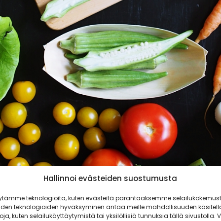
Hallinnoi evästeiden suostumusta
ytämme teknologioita, kuten evästeitä parantaaksemme selailukokemust
iden teknologioiden hyväksyminen antaa meille mahdollisuuden käsitell
toja, kuten selailukäyttäytymistä tai yksilöllisiä tunnuksia tällä sivustolla. V