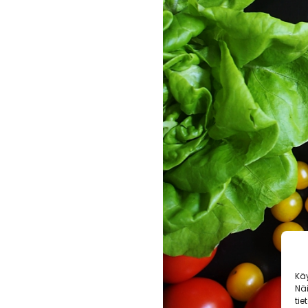
Kä
Nä
tie