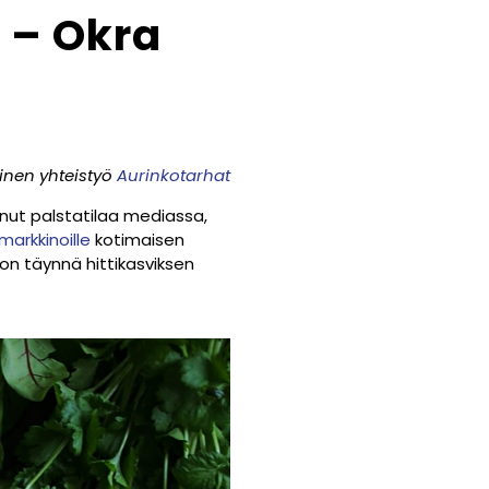
! – Okra
inen yhteistyö
Aurinkotarhat
ut palstatilaa mediassa,
arkkinoille
kotimaisen
on täynnä hittikasviksen