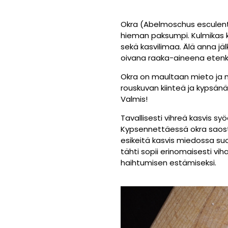
Okra (Abelmoschus esculentu
hieman paksumpi. Kulmikas ko
sekä kasvilimaa. Älä anna jä
oivana raaka-aineena etenki
Okra on maultaan mieto ja 
rouskuvan kiinteä ja kypsän
Valmis!
Tavallisesti vihreä kasvis s
Kypsennettäessä okra saosta
esikeitä kasvis miedossa suo
tähti sopii erinomaisesti vi
haihtumisen estämiseksi.