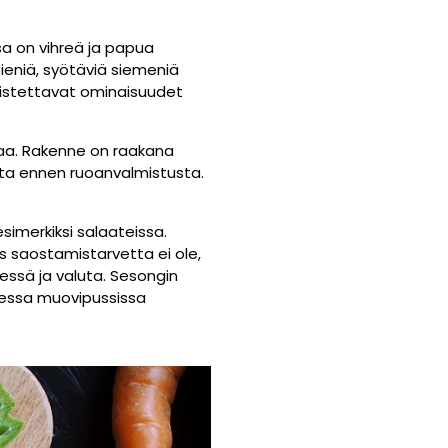
sa on vihreä ja papua
ieniä, syötäviä siemeniä
nnistettavat ominaisuudet
aa. Rakenne on raakana
nta ennen ruoanvalmistusta.
simerkiksi salaateissa.
 saostamistarvetta ei ole,
dessä ja valuta. Sesongin
teessa muovipussissa