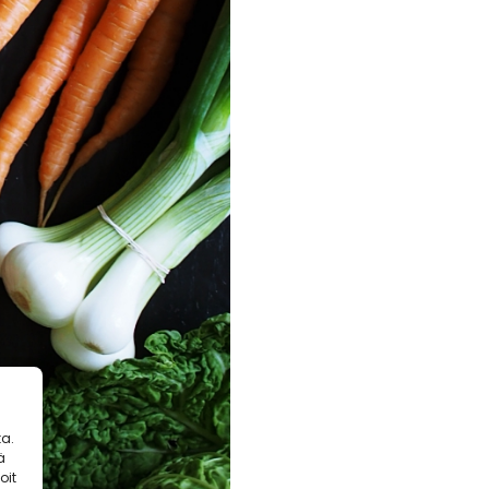
a.
ä
oit