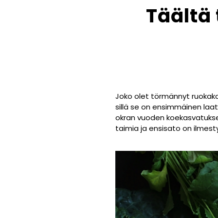
Täältä 
Joko olet törmännyt ruokak
sillä se on ensimmäinen laa
okran vuoden koekasvatuksen
taimia ja ensisato on ilmes