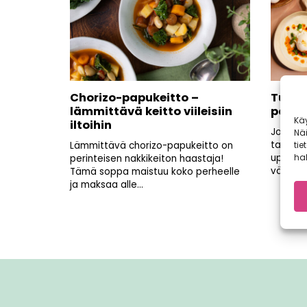
Chorizo-papukeitto –
Turkk
lämmittävä keitto viileisiin
paahd
Kä
iltoihin
Jogurti
Nä
tarjoilt
Lämmittävä chorizo-papukeitto on
tie
uppomu
hal
perinteisen nakkikeiton haastaja!
väripor
Tämä soppa maistuu koko perheelle
ja maksaa alle...