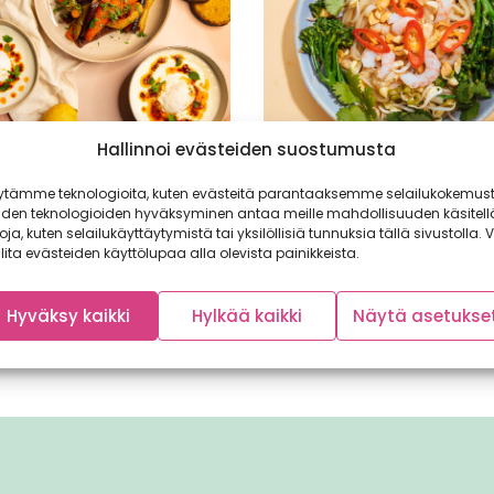
Hallinnoi evästeiden suostumusta
ilaiset uppomunat ja
Pad thai varsiparsakaal
etut väriporkkanat
herkullinen thaimaalai
ytämme teknologioita, kuten evästeitä parantaaksemme selailukokemust
pyttipannu
n ja maustetun voisulan kanssa
iden teknologioiden hyväksyminen antaa meille mahdollisuuden käsitell
avat taivaalliset turkkilaiset
toja, kuten selailukäyttäytymistä tai yksilöllisiä tunnuksia tällä sivustolla. V
Paistetut nuudelit saavat väri
nat ja paahdetut
lita evästeiden käyttölupaa alla olevista painikkeista.
varsiparsakaalista. Parhaan
kkanat ovat brunssipöydän...
lopputuloksen takaavat kuum
wokkipannu ja herkullinen kasti
Hyväksy kaikki
Hylkää kaikki
Näytä asetukse
Pad...