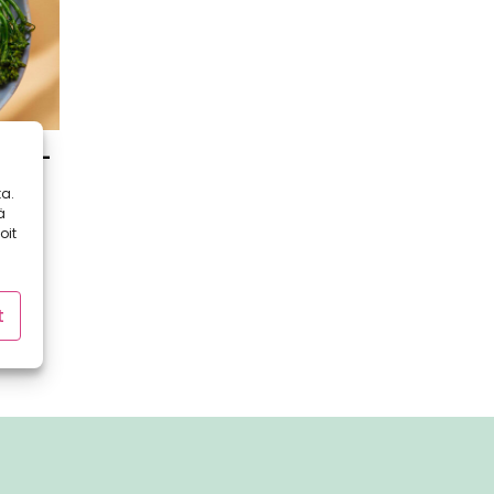
illa –
nen
a.
ä
oit
ä
a
ke.
t