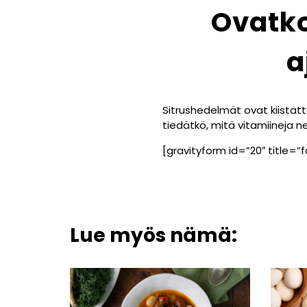
Ovatko
a
Sitrushedelmät ovat kiistatt
tiedätkö, mitä vitamiineja ne
[gravityform id=”20″ title=”f
Lue myös nämä: