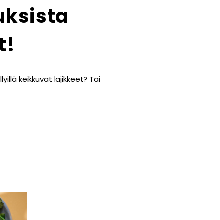
uksista
t!
llä keikkuvat lajikkeet? Tai