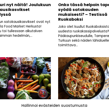
uri nyt näitä! Joulukuun
Onko tässä helpoin tap
ausikasvikset
syödä satokauden
lyssä
mukaisesti? – Testissä
Ruokaboksi
un satokausikasvikset ovat nyt
lla Food Market Herkusta!
Joko olet kuullut Ruokaboksista
 toi tullessaan alkutalven
uudesta ruokakassipalvelusta
imman hedelmän,...
Pääkaupunkiseudulle, Tamperee
Turkuun sekä näiden lähialuelle
toimittava...
Hallinnoi evästeiden suostumusta
e ostoskoriin juuri nyt –
Näin saat (voit yrittää)