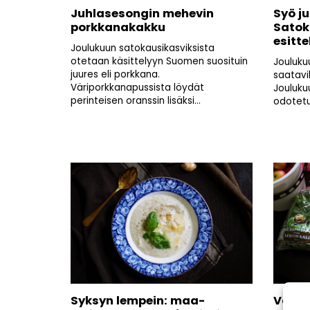
Juhlasesongin mehevin
Syö ju
porkkanakakku
Satok
esitte
Joulukuun satokausikasviksista
otetaan käsittelyyn Suomen suosituin
Jouluku
juures eli porkkana.
saatavi
Väriporkkanapussista löydät
Joulukuu
perinteisen oranssin lisäksi...
odotetu
Syksyn lempein: maa-
Valits