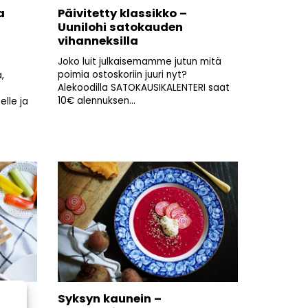
a
Päivitetty klassikko –
Uunilohi satokauden
vihanneksilla
Joko luit julkaisemamme jutun mitä
poimia ostoskoriin juuri nyt?
,
Alekoodilla SATOKAUSIKALENTERI saat
?
10€ alennuksen...
lle ja
Syksyn kaunein –