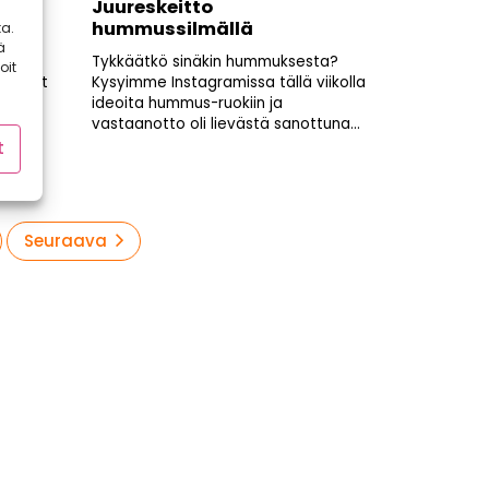
män
Juureskeitto
hummussilmällä
a.
ä
-alan
Tykkäätkö sinäkin hummuksesta?
oit
i tahot
Kysyimme Instagramissa tällä viikolla
ideoita hummus-ruokiin ja
vastaanotto oli lievästä sanottuna...
t
Seuraava