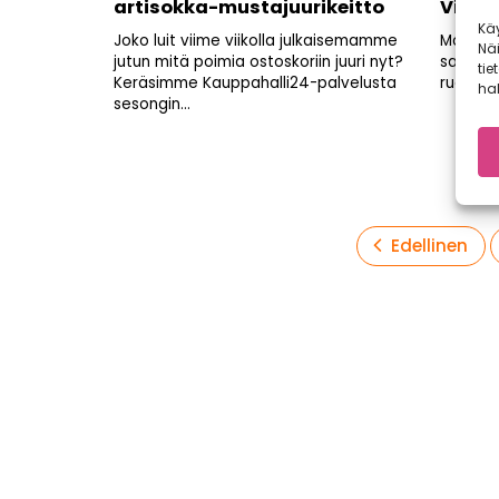
artisokka-mustajuurikeitto
Vinkit
Kä
Joko luit viime viikolla julkaisemamme
Moni mei
Nä
jutun mitä poimia ostoskoriin juuri nyt?
samojen
tie
Keräsimme Kauppahalli24-palvelusta
ruokaa v
hal
sesongin...
Artikkelien
Edellinen
sivutus