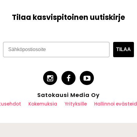
Tilaa kasvispitoinen uutiskirje
TILAA
Satokausi Media Oy
utusehdot
Kokemuksia
Yrityksille
Hallinnoi eväste