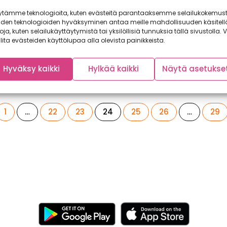
 viikon ruokaostoksiin
lapset syömään enem
kasviksia
ytämme teknologioita, kuten evästeitä parantaaksemme selailukokemust
stä painii viikosta toiseen
iden teknologioiden hyväksyminen antaa meille mahdollisuuden käsitell
 haasteiden kanssa: mitä
Lapset ja kasvikset ovat ruoka
toja, kuten selailukäyttäytymistä tai yksilöllisiä tunnuksia tällä sivustolla. V
almistaisi ja kuinka ruokaan...
”kuuma peruna”, jota monet er
lita evästeiden käyttölupaa alla olevista painikkeista.
ovat yrittäneet ratkaista....
Hyväksy kaikki
Hylkää kaikki
Näytä asetukse
Sivu
Sivu
Sivu
Sivu
Sivu
Sivu
Sivu
1
…
22
23
24
25
26
…
29