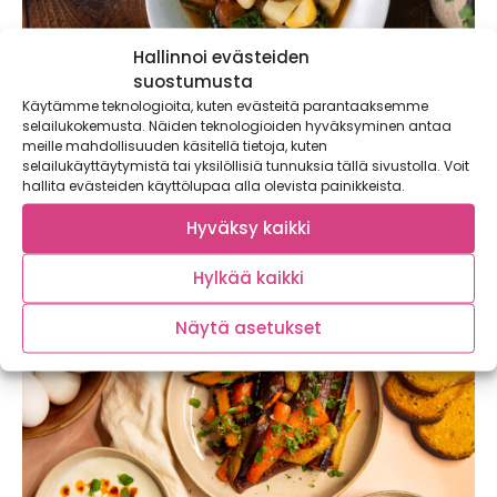
Hallinnoi evästeiden
suostumusta
Käytämme teknologioita, kuten evästeitä parantaaksemme
selailukokemusta. Näiden teknologioiden hyväksyminen antaa
meille mahdollisuuden käsitellä tietoja, kuten
selailukäyttäytymistä tai yksilöllisiä tunnuksia tällä sivustolla. Voit
Chorizo-papukeitto – lämmittävä keitto
hallita evästeiden käyttölupaa alla olevista painikkeista.
viileisiin iltoihin
Lämmittävä chorizo-papukeitto on perinteisen nakkikeiton
Hyväksy kaikki
haastaja! Tämä soppa maistuu koko perheelle ja maksaa
alle...
Hylkää kaikki
Näytä asetukset