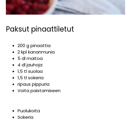
Paksut pinaattiletut
200 g pinaattia
2 kpl kananmunia
5 dl maitoa
4 dl jauhoja
1,5 tl suolaa
1,5 tl sokeria
ripaus pippuria
Voita paistamiseen
Puolukoita
Sokeria