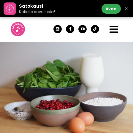
Satokausi
×
Avaa
Kokeile sovellusta!