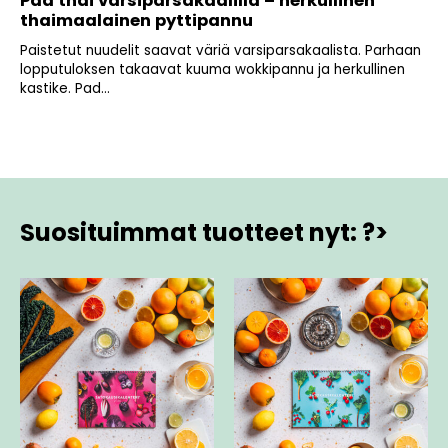
Pad thai varsiparsakaalilla – herkullinen
thaimaalainen pyttipannu
Paistetut nuudelit saavat väriä varsiparsakaalista. Parhaan
lopputuloksen takaavat kuuma wokkipannu ja herkullinen
kastike. Pad...
Suosituimmat tuotteet nyt: ?>