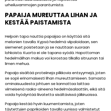
urheiluvammojen parantumista.
PAPAIJA
MUREUTTAA
LIHAN
JA
KESTÄÄ
PAISTAMISTA
Helpoin tapa nauttia papaijaa on käyttää sitä
melonien tavalla. Kypsä hedelmä viipaloidaan, sen
siemenet poistetaan ja se nautitaan suoraan
lohkoista. Kuorta ei ole tapana syödä. Hapottoman
hedelmälihan makua voi korostaa tilkalla sitruunan tai
limen mehua.
Papaija sisältää proteiineja pilkkovia entsyymejä, joten
se sopii erinomaisesti lihan mureuttamiseen. Samasta
ominaisuudesta johtuen se kannattaa laittaa
viimeisenä raaka-aineena hedelmäsalaattiin, eikä sitä
voida hyödyntää liivatetta sisältävissä jälkiruoissa.
Papaija kestää hyvin kuumentamista, joten
täytettyjen paprikoiden tavalla uunissa valmistetut