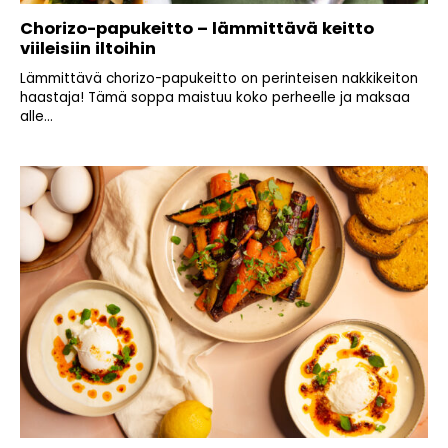
Chorizo-papukeitto – lämmittävä keitto
viileisiin iltoihin
Lämmittävä chorizo-papukeitto on perinteisen nakkikeiton
haastaja! Tämä soppa maistuu koko perheelle ja maksaa
alle...