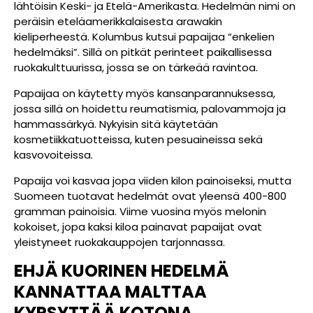
lähtöisin Keski- ja Etelä-Amerikasta. Hedelmän nimi on
peräisin eteläamerikkalaisesta arawakin
kieliperheestä. Kolumbus kutsui papaijaa “enkelien
hedelmäksi”. Sillä on pitkät perinteet paikallisessa
ruokakulttuurissa, jossa se on tärkeää ravintoa.
Papaijaa on käytetty myös kansanparannuksessa,
jossa sillä on hoidettu reumatismia, palovammoja ja
hammassärkyä. Nykyisin sitä käytetään
kosmetiikkatuotteissa, kuten pesuaineissa sekä
kasvovoiteissa.
Papaija voi kasvaa jopa viiden kilon painoiseksi, mutta
Suomeen tuotavat hedelmät ovat yleensä 400-800
gramman painoisia. Viime vuosina myös melonin
kokoiset, jopa kaksi kiloa painavat papaijat ovat
yleistyneet ruokakauppojen tarjonnassa.
EHJÄ
KUORINEN
HEDELMÄ
KANNATTAA
MALTTAA
KYPSYTTÄÄ
KOTONA