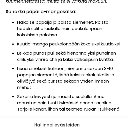
kuumennettaessa, mutta se ei vaikuta makuun.
Sähäkkä papaija-mangosalsa:
Halkaise papaija ja poista siemenet. Poista
hedelmäliha lusikalla noin peukalonpään
kokoisissa paloissa.
Kuutioi mango peukalonpään kokoisiksi kuutioiksi.
Leikkaa punasipuli sekä hienonna yksi punainen
chili, yksi vihreä chili ja kaksi valkosipulin kynttä.
Lisää ainekset kulhoon, hienonna sekään 3-10
papaijan siementä, lisää kaksi ruokalusikallista
oliiviöljyä sekä purista sekaan yhden limetin
mehut.
Sekoita kevyesti ja mausta suolalla. Anna
maustua noin tunti kylmässä ennen tarjoilua.
Tarjoile kanan, lihan tai texmex-ruoan lisukkeenä.
Hallinnoi evästeiden