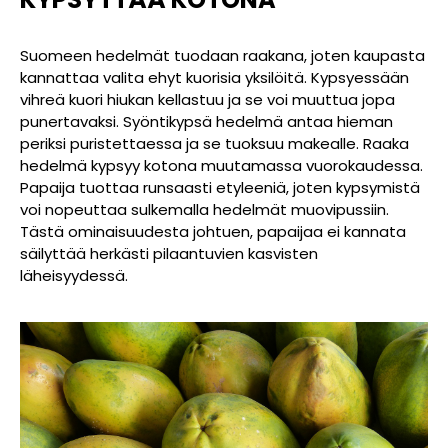
Suomeen hedelmät tuodaan raakana, joten kaupasta
kannattaa valita ehyt kuorisia yksilöitä. Kypsyessään
vihreä kuori hiukan kellastuu ja se voi muuttua jopa
punertavaksi. Syöntikypsä hedelmä antaa hieman
periksi puristettaessa ja se tuoksuu makealle. Raaka
hedelmä kypsyy kotona muutamassa vuorokaudessa.
Papaija tuottaa runsaasti etyleeniä, joten kypsymistä
voi nopeuttaa sulkemalla hedelmät muovipussiin.
Tästä ominaisuudesta johtuen, papaijaa ei kannata
säilyttää herkästi pilaantuvien kasvisten
läheisyydessä.