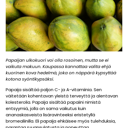
Papaijan ulkokuori voi olla rosoinen, mutta se ei
vaikuta makuun. Kaupassa kannattaa valita ehjä
kuorinen kova hedelmä, joka on näppärä kypsyttää
kotona syöntikypsäksi.
Papaija sisältää paljon C- ja A-vitamiinia. Sen
väitetään kohentavan yleistä terveyttä ja alentavan
kolesterolia. Papaija sisältää papaiini nimistä
entsyymiä, jolla on sama vaikutus kuin
ananaskasveista lisäravinteeksi eristetyllä
bromealiinilla. Eli papaija ehkäisee myös tulehduksia,
parantaa ruuansulatusta ja nopeuttaa