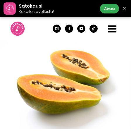
Satokausi
×
Avaa
Kokeile sovellusta!