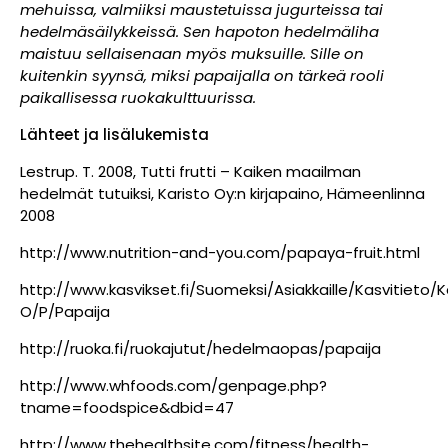
mehuissa, valmiiksi maustetuissa jugurteissa tai
hedelmäsäilykkeissä. Sen hapoton hedelmäliha
maistuu sellaisenaan myös muksuille. Sille on
kuitenkin syynsä, miksi papaijalla on tärkeä rooli
paikallisessa ruokakulttuurissa.
Lähteet ja lisälukemista
Lestrup. T. 2008, Tutti frutti – Kaiken maailman
hedelmät tutuiksi, Karisto Oy:n kirjapaino, Hämeenlinna
2008
http://www.nutrition-and-you.com/papaya-fruit.html
http://www.kasvikset.fi/Suomeksi/Asiakkaille/Kasvitieto/
O/P/Papaija
http://ruoka.fi/ruokajutut/hedelmaopas/papaija
http://www.whfoods.com/genpage.php?
tname=foodspice&dbid=47
http://www.thehealthsite.com/fitness/health-